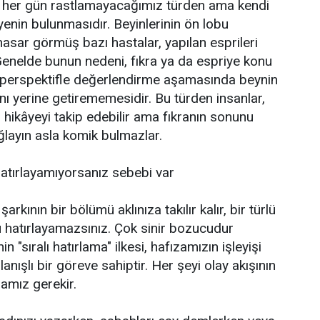
 her gün rastlamayacağımız türden ama kendi
kâyenin bulunmasıdır. Beyinlerinin ön lobu
hasar görmüş bazı hastalar, yapılan esprileri
enelde bunun nedeni, fıkra ya da espriye konu
ir perspektifle değerlendirme aşamasında beynin
nı yerine getirememesidir. Bu türden insanlar,
ki hikâyeyi takip edebilir ama fıkranın sonunu
ğlayın asla komik bulmazlar.
 hatırlayamıyorsanız sebebi var
arkının bir bölümü aklınıza takılır kalır, bir türlü
 hatırlayamazsınız. Çok sinir bozucudur
 "sıralı hatırlama" ilkesi, hafızamızın işleyişi
anışlı bir göreve sahiptir. Her şeyi olay akışının
mamız gerekir.