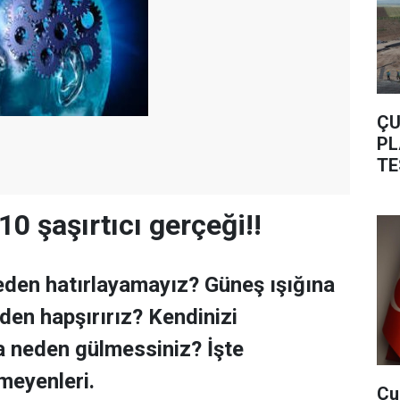
ÇU
PL
TE
0 şaşırtıcı gerçeği!!
neden hatırlayamayız? Güneş ışığına
den hapşırırız? Kendinizi
a neden gülmessiniz? İşte
meyenleri.
Çu