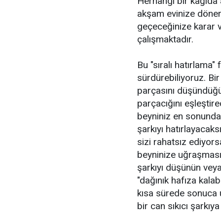
Herhangi bir kâğıda 
akşam evinize döner
geçeceğinize karar v
çalışmaktadır.
Bu "sıralı hatırlama"
sürdürebiliyoruz. Bir
parçasını düşündüğün
parçacığını eşleştire
beyniniz en sonunda 
şarkıyı hatırlayacaks
sizi rahatsız ediyors
beyninize uğraşması i
şarkıyı düşünün vey
"dağınık hafıza kalab
kısa sürede sonuca 
bir can sıkıcı şarkıya