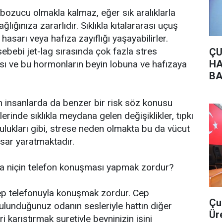
 bozucu olmakla kalmaz, eğer sık aralıklarla
ğlığınıza zararlıdır. Sıklıkla kıtalararası uçuş
hasarı veya hafıza zayıflığı yaşayabilirler.
bebi jet-lag sırasında çok fazla stres
ÇU
HA
ı ve bu hormonların beyin lobuna ve hafızaya
BA
n insanlarda da benzer bir risk söz konusu
lerinde sıklıkla meydana gelen değişiklikler, tıpkı
culukları gibi, strese neden olmakta bu da vücut
sar yaratmaktadır.
ada niçin telefon konuşması yapmak zordur?
cep telefonuyla konuşmak zordur. Cep
Çu
ulunduğunuz odanın sesleriyle hattın diğer
Ür
 karıştırmak suretiyle beyninizin işini