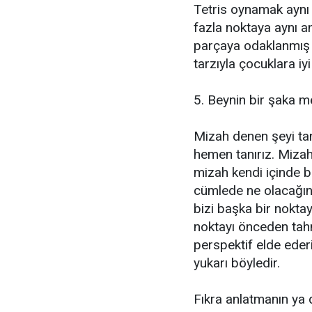
Tetris oynamak aynı 
fazla noktaya aynı a
parçaya odaklanmış 
tarzıyla çocuklara iyi
5. Beynin bir şaka m
Mizah denen şeyi t
hemen tanırız. Mizahı
mizah kendi içinde bi
cümlede ne olacağını
bizi başka bir nokta
noktayı önceden tahmi
perspektif elde eder
yukarı böyledir.
Fıkra anlatmanın ya