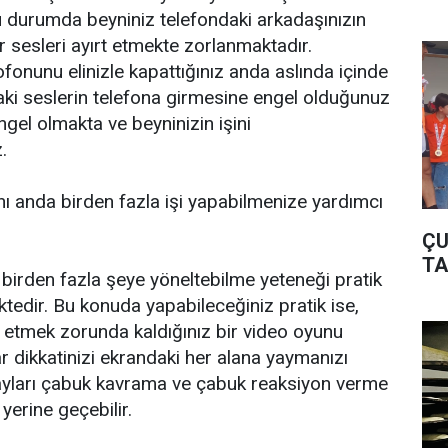
u durumda beyniniz telefondaki arkadaşınızın
r sesleri ayırt etmekte zorlanmaktadır.
onunu elinizle kapattığınız anda aslında içinde
i seslerin telefona girmesine engel olduğunuz
ngel olmakta ve beyninizin işini
.
ynı anda birden fazla işi yapabilmenize yardımcı
ÇU
TA
a birden fazla şeye yöneltebilme yeteneği pratik
ktedir. Bu konuda yapabileceğiniz pratik ise,
 etmek zorunda kaldığınız bir video oyunu
lar dikkatinizi ekrandaki her alana yaymanızı
layları çabuk kavrama ve çabuk reaksiyon verme
erine geçebilir.