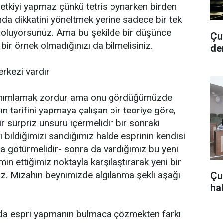
etkiyi yapmaz çünkü tetris oynarken birden
nda dikkatini yöneltmek yerine sadece bir tek
oluyorsunuz. Ama bu şekilde bir düşünce
Çub
 bir örnek olmadığınızı da bilmelisiniz.
de
erkezi vardır
anımlamak zordur ama onu gördüğümüzde
n tarifini yapmaya çalışan bir teoriye göre,
r sürpriz unsuru içermelidir bir sonraki
 bildiğimizi sandığımız halde esprinin kendisi
ya götürmelidir- sonra da vardığımız bu yeni
n ettiğimiz noktayla karşılaştırarak yeni bir
iz. Mizahın beynimizde algılanma şekli aşağı
Çu
hak
 da espri yapmanın bulmaca çözmekten farkı