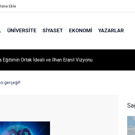
itene Ekle
L
ÜNIVERSITE
SIYASET
EKONOMI
YAZARLAR
A ‘YAZA MERHABA’ COŞKUSU: Kursiyerler Gönüllerince Eğlendi
cı gerçeği!!
Sa