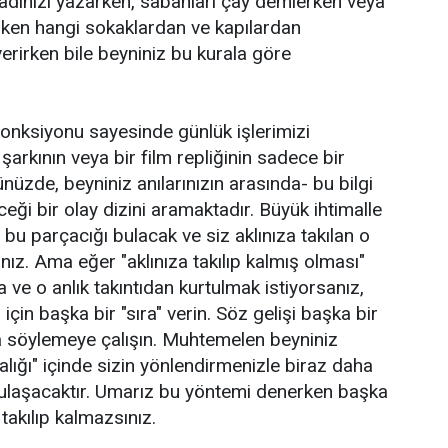
adınızı yazarken, sabahları çay demlerken veya
ken hangi sokaklardan ve kapılardan
erirken bile beyniniz bu kurala göre
 fonksiyonu sayesinde günlük işlerimizi
 şarkının veya bir film repliğinin sadece bir
üzde, beyniniz anılarınızın arasında- bu bilgi
ceği bir olay dizini aramaktadır. Büyük ihtimalle
bu parçacığı bulacak ve siz aklınıza takılan o
ınız. Ama eğer "aklınıza takılıp kalmış olması"
a ve o anlık takıntıdan kurtulmak istiyorsanız,
çin başka bir "sıra" verin. Söz gelişi başka bir
a söylemeye çalışın. Muhtemelen beyniniz
alığı" içinde sizin yönlendirmenizle biraz daha
ulaşacaktır. Umarız bu yöntemi denerken başka
 takılıp kalmazsınız.