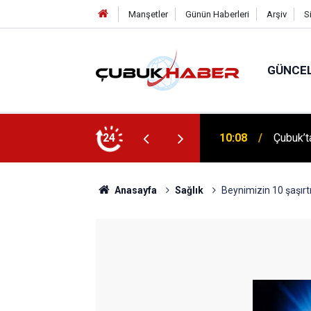
Manşetler
Günün Haberleri
Arşiv
S
GÜNCE
 İlhan Eranıl Vizyonu
24
12:06
ÇUBUK’T
Anasayfa
Sağlık
Beynimizin 10 şaşırtı