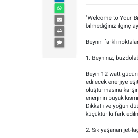
"Welcome to Your Bra
bilmediğiniz ilginç ayr
Beynin farklı noktaları
1. Beyniniz, buzdola
Beyin 12 watt gücünd
edilecek enerjiye eşi
oluşturmasına karşın
enerjinin büyük kısmı
Dikkatli ve yoğun dü
küçüktür ki fark edil
2. Sık yaşanan jet-la