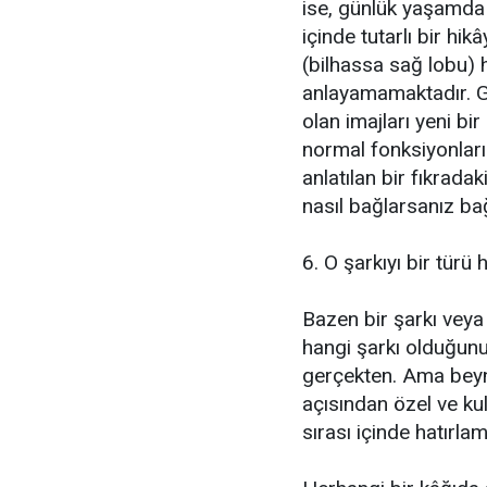
ise, günlük yaşamda
içinde tutarlı bir hi
(bilhassa sağ lobu) 
anlayamamaktadır. G
olan imajları yeni b
normal fonksiyonları
anlatılan bir fıkrada
nasıl bağlarsanız ba
6. O şarkıyı bir türü
Bazen bir şarkı veya ş
hangi şarkı olduğunu
gerçekten. Ama beynin
açısından özel ve kull
sırası içinde hatırla