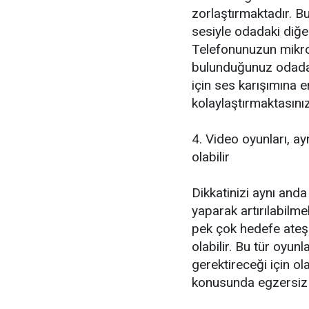
zorlaştırmaktadır. B
sesiyle odadaki diğe
Telefonunuzun mikrof
bulunduğunuz odadak
için ses karışımına e
kolaylaştırmaktasınız
4. Video oyunları, a
olabilir
Dikkatinizi aynı and
yaparak artırılabilme
pek çok hedefe ateş
olabilir. Bu tür oyun
gerektireceği için o
konusunda egzersiz y