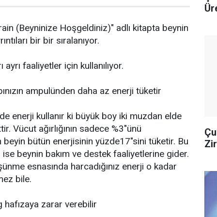
Ür
in (Beyninize Hoşgeldiniz)" adlı kitapta beynin
ıntıları bir bir sıralanıyor.
 ayrı faaliyetler için kullanılıyor.
bınızın ampulünden daha az enerji tüketir
e enerji kullanır ki büyük boy iki muzdan elde
ttir. Vücut ağırlığının sadece %3"ünü
Çu
 beyin bütün enerjisinin yüzde17"sini tüketir. Bu
Zi
 ise beynin bakım ve destek faaliyetlerine gider.
şünme esnasında harcadığınız enerji o kadar
mez bile.
g hafızaya zarar verebilir