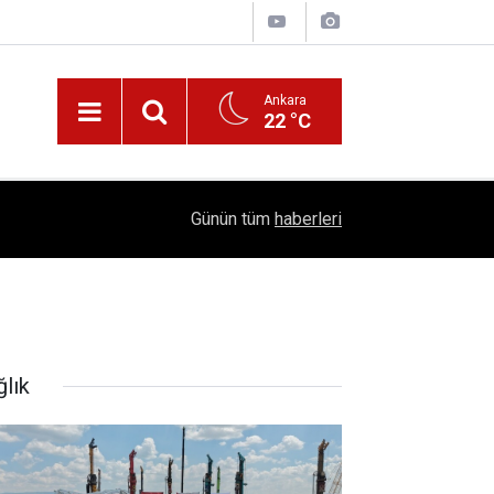
Ankara
22 °C
!
16:41
1504 Kep, Tek Bir Hedef: Bilim Kenti Çubuk
Günün tüm
haberleri
ğlık