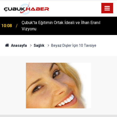
Çubuk’ta Eğitimin Ortak İdeali ve İlhan Eranıl
10:08
Vizyonu
ÇUBUK’TA ‘YAZA MERHABA’ COŞKUSU: Kursiyerler
12:06
Gönüllerince Eğlendi!
Anasayfa
Sağlık
Beyaz Dişler İçin 10 Tavsiye