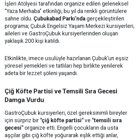
İşleri Atölyesi tarafından organize edilen geleneksel
"Yaza Merhaba" etkinliği, bu yıl da renkli görüntülere
sahne oldu.
Çubukabad Parkı’nda
gerçekleştirilen
programa; Çubuk Engelsiz Yaşam Merkezi kursiyerleri,
aileleri ve GastroÇubuk kursiyerlerinden oluşan
yaklaşık 200 kişi katıldı.
Etkinlikte, imece usulüyle hazırlanan Çubuk’un eşsiz
yöresel yemekleri ve tatlıları hep birlikte yenilerek
adeta bir lezzet şöleni yaşandı.
Çiğ Köfte Partisi ve Temsili Sıra Gecesi
Damga Vurdu
GastroÇubuk kursiyerleri, özel gereksinimli bireyler
için sürpriz bir
"çiğ köfte partisi"
ve
"temsili sıra
gecesi"
organize etti. Engelli çocukların da usta
aşçılar gibi çiğ köfte yoğurarak eşlik ettiği anlar,