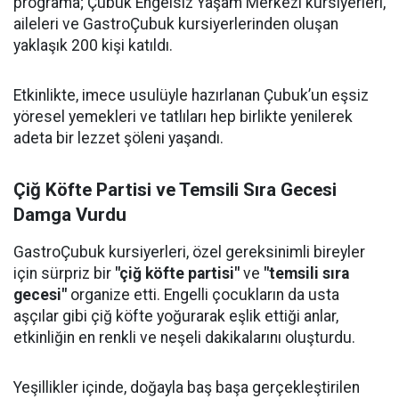
programa; Çubuk Engelsiz Yaşam Merkezi kursiyerleri,
aileleri ve GastroÇubuk kursiyerlerinden oluşan
yaklaşık 200 kişi katıldı.
Etkinlikte, imece usulüyle hazırlanan Çubuk’un eşsiz
yöresel yemekleri ve tatlıları hep birlikte yenilerek
adeta bir lezzet şöleni yaşandı.
Çiğ Köfte Partisi ve Temsili Sıra Gecesi
Damga Vurdu
GastroÇubuk kursiyerleri, özel gereksinimli bireyler
için sürpriz bir
"çiğ köfte partisi"
ve
"temsili sıra
gecesi"
organize etti. Engelli çocukların da usta
aşçılar gibi çiğ köfte yoğurarak eşlik ettiği anlar,
etkinliğin en renkli ve neşeli dakikalarını oluşturdu.
Yeşillikler içinde, doğayla baş başa gerçekleştirilen