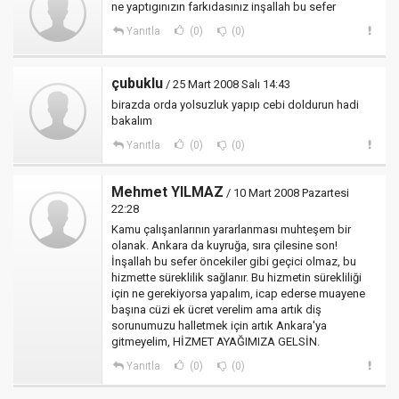
ne yaptıgınızın farkıdasınız inşallah bu sefer
Yanıtla
(0)
(0)
çubuklu
/ 25 Mart 2008 Salı 14:43
birazda orda yolsuzluk yapıp cebi doldurun hadi
bakalım
Yanıtla
(0)
(0)
Mehmet YILMAZ
/ 10 Mart 2008 Pazartesi
22:28
Kamu çalışanlarının yararlanması muhteşem bir
olanak. Ankara da kuyruğa, sıra çilesine son!
İnşallah bu sefer öncekiler gibi geçici olmaz, bu
hizmette süreklilik sağlanır. Bu hizmetin sürekliliği
için ne gerekiyorsa yapalım, icap ederse muayene
başına cüzi ek ücret verelim ama artık diş
sorunumuzu halletmek için artık Ankara'ya
gitmeyelim, HİZMET AYAĞIMIZA GELSİN.
Yanıtla
(0)
(0)