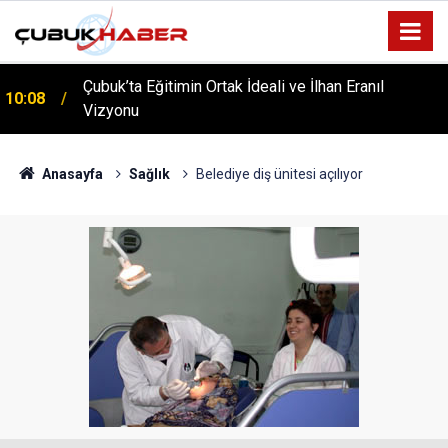
Çubuk’ta Eğitimin Ortak İdeali ve İlhan Eranıl
10:08
ÇUBUK’TA ‘YAZA MERHABA’ COŞKUSU: Kursiyerler
Vizyonu
12:06
Gönüllerince Eğlendi!
Anasayfa
Sağlık
Belediye diş ünitesi açılıyor