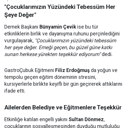
"Çocuklarımızın Yüzündeki Tebessüm Her
Şeye Değer"
Dernek Başkanı
Bünyamin Çevik
ise bu tür
etkinliklerin birlik ve dayanışma ruhunu perçinlediğini
vurgulayarak,
"Çocuklarımızın yüzündeki tebessüm
her şeye değer. Emeği geçen, bu güzel güne katkı
sunan herkese yürekten teşekkür ediyorum"
dedi.
GastroÇubuk Eğitmeni
Filiz Erdoğmuş
da yoğun ve
tempolu geçen eğitim döneminin stresini,
kursiyerlerle birlikte keyifli bir gün geçirerek attıklarını
ifade etti.
Ailelerden Belediye ve Eğitmenlere Teşekkür
Etkinliğe katılan engelli yakını
Sultan Dönmez
,
çocuklarının sosyalleşmesinden duyduğu mutluluğu