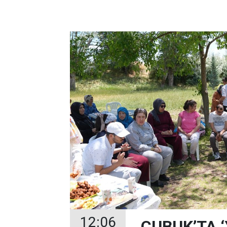
12:06
ÇUBUK’TA 