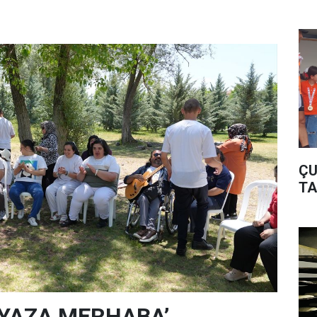
ÇU
TA
‘YAZA MERHABA’