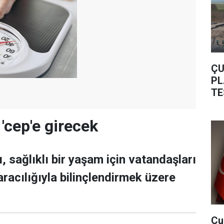
ÇU
PL
TE
'cep'e girecek
, sağlıklı bir yaşam için vatandaşları
aracılığıyla bilinçlendirmek üzere
Çu