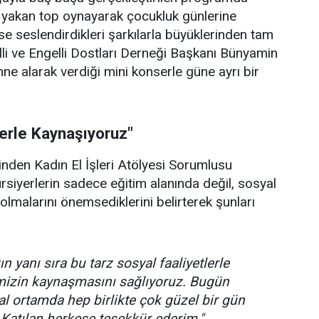
p yakan top oynayarak çocukluk günlerine
se seslendirdikleri şarkılarla büyüklerinden tam
lli ve Engelli Dostları Derneği Başkanı Bünyamin
hne alarak verdiği mini konserle güne ayrı bir
lerle Kaynaşıyoruz"
rinden Kadın El İşleri Atölyesi Sorumlusu
ursiyerlerin sadece eğitim alanında değil, sosyal
olmalarını önemsediklerini belirterek şunları
n yanı sıra bu tarz sosyal faaliyetlerle
imizin kaynaşmasını sağlıyoruz. Bugün
l ortamda hep birlikte çok güzel bir gün
 Katılan herkese teşekkür ederim."