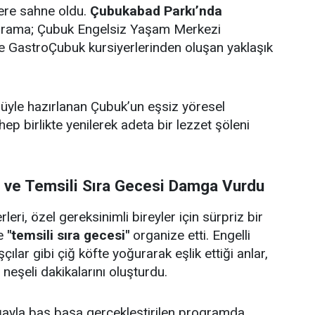
lere sahne oldu.
Çubukabad Parkı’nda
ograma; Çubuk Engelsiz Yaşam Merkezi
i ve GastroÇubuk kursiyerlerinden oluşan yaklaşık
ulüyle hazırlanan Çubuk’un eşsiz yöresel
 hep birlikte yenilerek adeta bir lezzet şöleni
i ve Temsili Sıra Gecesi Damga Vurdu
eri, özel gereksinimli bireyler için sürpriz bir
e
"temsili sıra gecesi"
organize etti. Engelli
çılar gibi çiğ köfte yoğurarak eşlik ettiği anlar,
e neşeli dakikalarını oluşturdu.
doğayla baş başa gerçekleştirilen programda