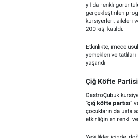
yıl da renkli görüntü
gerçekleştirilen pr
kursiyerleri, aileler
200 kişi katıldı.
Etkinlikte, imece us
yemekleri ve tatlıları
yaşandı.
Çiğ Köfte Partis
GastroÇubuk kursiyerl
"çiğ köfte partisi"
v
çocukların da usta aş
etkinliğin en renkli v
Yeşillikler içinde, 