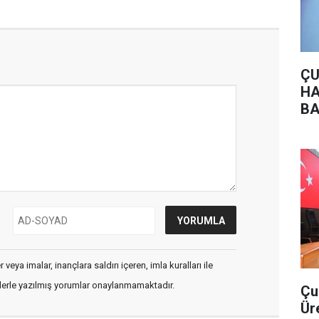
ÇU
HA
BA
veya imalar, inançlara saldırı içeren, imla kuralları ile
flerle yazılmış yorumlar onaylanmamaktadır.
Çu
Ür