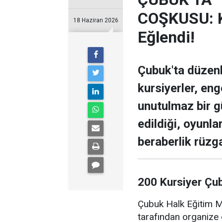
COŞKUSU: Ku
18 Haziran 2026
Eğlendi!
Çubuk'ta düzen
kursiyerler, enge
unutulmaz bir g
edildiği, oyunla
beraberlik rüzga
200 Kursiyer Çu
Çubuk Halk Eğitim Me
tarafından organize 