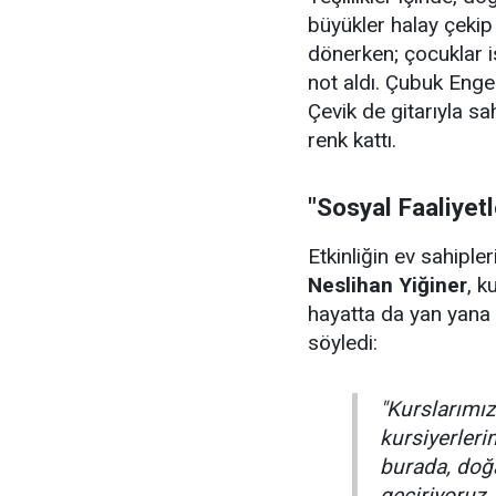
büyükler halay çeki
dönerken; çocuklar i
not aldı. Çubuk Enge
Çevik de gitarıyla sa
renk kattı.
"Sosyal Faaliyet
Etkinliğin ev sahiple
Neslihan Yiğiner
, k
hayatta da yan yana 
söyledi:
"Kurslarımızı
kursiyerler
burada, doğa
geçiriyoruz.