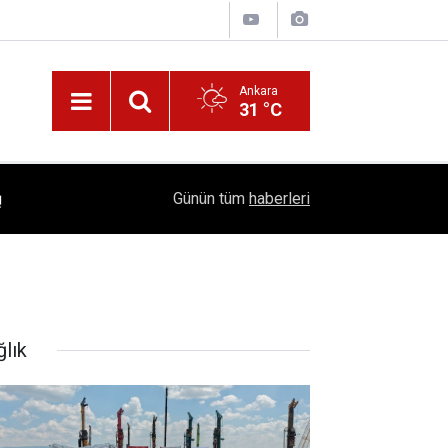
Ankara
31 °C
!
16:41
1504 Kep, Tek Bir Hedef: Bilim Kenti Çubuk
Günün tüm
haberleri
ğlık