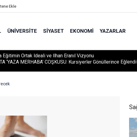
itene Ekle
L
ÜNIVERSITE
SIYASET
EKONOMI
YAZARLAR
A ‘YAZA MERHABA’ COŞKUSU: Kursiyerler Gönüllerince Eğlendi
irecek
Sa