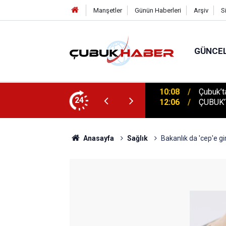
Manşetler
Günün Haberleri
Arşiv
S
GÜNCE
 İlhan Eranıl Vizyonu
24
12:06
ÇUBUK’T
Anasayfa
Sağlık
Bakanlık da 'cep'e g