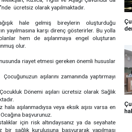
i"nde
ücretsiz olarak yapılmaktadır.
Çub
ağışık hale gelmiş bireylerin oluşturduğu
de
rın yayılmasına karşı direnç gösterirler. Bu yolla
lanlar hem de aşılanmaya engel oluşturan
unmuş olur.
konusunda riayet etmesi gereken önemli hususlar
Çocuğunuzun aşılarını zamanında yaptırmayı
ocukluk Dönemi aşıları ücretsiz olarak Sağlık
tadır.
Çu
hala aşılanmadıysa veya eksik aşısı varsa en
hak
k Ocağına başvurunuz.
alıklar için risk altındaysanız ya da seyahate
z bir sağlık kuruluşuna başvurarak yapılması