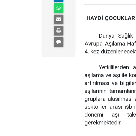
''HAYDİ ÇOCUKLAR 
Dünya Sağlık 
Avrupa Aşılama Haft
4. kez düzenlenecekt
Yetkililerden 
aşılama ve aşı ile ko
artırılması ve bilgil
aşılarının tamamlan
gruplara ulaşılması
sektörler arası işb
dönemi aşı takvi
gerekmektedir.