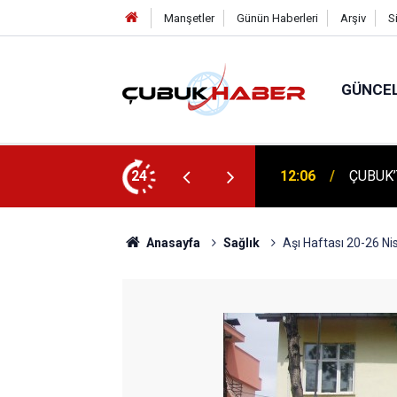
Manşetler
Günün Haberleri
Arşiv
S
GÜNCE
 İlhan Eranıl Vizyonu
24
12:06
ÇUBUK’T
Anasayfa
Sağlık
Aşı Haftası 20-26 N