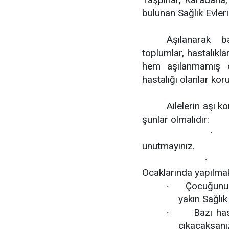
bulunan Sağlık Evler
Aşılanarak b
toplumlar, hastalıkla
hem aşılanmamış o
hastalığı olanlar kor
Ailelerin aşı 
şunlar olmalıdır:
·
unutmayınız.
Ç
·
Ocaklarında yapılmak
Çocuğunuz 
·
yakın Sağlı
Bazı hast
·
çıkacaksanı