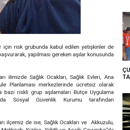
r için risk grubunda kabul edilen yetişkinler de
 başvurarak, yapılması gereken aşılar konusunda
ÇU
TA
rı ilimizde Sağlık Ocakları, Sağlık Evleri, Ana
ile Planlaması merkezlerinde ücretsiz olarak
ca bazı riskli grup aşılamaları Bütçe Uygulama
nda Sosyal Güvenlik Kurumu tarafından
rı ilçemiz de ise, Sağlık Ocakları ve
Akkuzulu,
Melikşah, Kızılca, Yiğitli ve Aşağı Çavundur"da