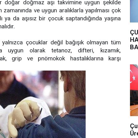
r doğar doğmaz aşı takvimine uygun şekilde
rın zamanında ve uygun aralıklarla yapılması çok
lı ya da aşısız bir çocuk saptandığında yaşına
lıdır.
ÇU
HA
 yalnızca çocuklar değil bağışık olmayan tüm
BA
ına uygun olarak tetanoz, difteri, kızamık,
lak, grip ve pnömokok hastalıklarına karşı
Çu
Ür