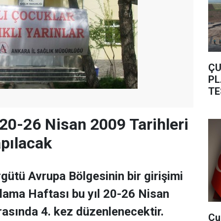
ÇU
PL
TE
 20-26 Nisan 2009 Tarihleri
pılacak
ütü Avrupa Bölgesinin bir girişimi
ılama Haftası bu yıl 20-26 Nisan
arasında 4. kez düzenlenecektir.
Çu