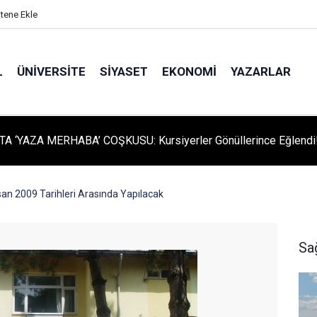
itene Ekle
L
ÜNIVERSITE
SIYASET
EKONOMI
YAZARLAR
A ‘YAZA MERHABA’ COŞKUSU: Kursiyerler Gönüllerince Eğlendi
isan 2009 Tarihleri Arasında Yapılacak
Sa