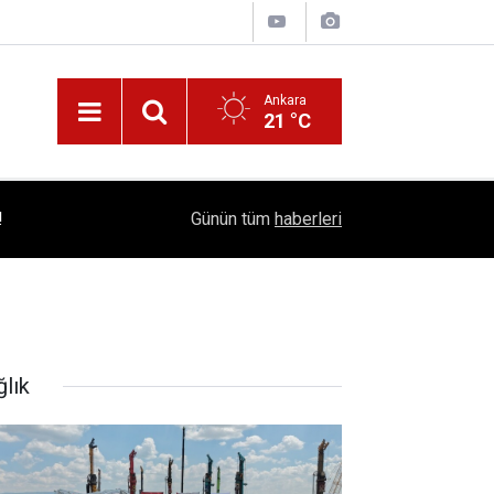
Ankara
21 °C
!
16:41
1504 Kep, Tek Bir Hedef: Bilim Kenti Çubuk
Günün tüm
haberleri
ğlık