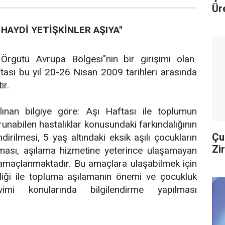
Ür
HAYDİ YETİŞKİNLER AŞIYA''
Örgütü Avrupa Bölgesi"nin bir girişimi olan
ası bu yıl 20-26 Nisan 2009 tarihleri arasında
ir.
alınan bilgiye göre: Aşı Haftası ile toplumun
runabilen hastalıklar konusundaki farkındalığının
Çu
endirilmesi, 5 yaş altındaki eksik aşılı çocukların
Zi
ması, aşılama hizmetine yeterince ulaşamayan
 amaçlanmaktadır. Bu amaçlara ulaşabilmek için
irliği ile topluma aşılamanın önemi ve çocukluk
mi konularında bilgilendirme yapılması