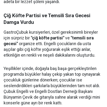
adeta bir lezzet şöleni yaşandı.
Çiğ Köfte Partisi ve Temsili Sıra Gecesi
Damga Vurdu
GastroÇubuk kursiyerleri, özel gereksinimli bireyler
için sürpriz bir
"çiğ köfte partisi"
ve
"temsili sıra
gecesi"
organize etti. Engelli çocukların da usta
aşçılar gibi çiğ köfte yoğurarak eşlik ettiği anlar,
etkinliğin en renkli ve neşeli dakikalarını oluşturdu.
Yeşillikler içinde, doğayla baş başa gerçekleştirilen
programda büyükler halay çekip yakan top oynayarak
çocukluk günlerine dönerken; çocuklar ise
seslendirdikleri şarkılarla büyüklerinden tam not aldı.
Çubuk Engelli ve Engelli Dostları Derneği Başkanı
Bünyamin Çevik de gitarıyla sahne alarak verdiği mini
konserle güne ayrı bir renk kattı.