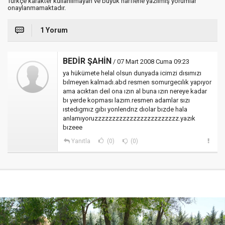
Türkçe karakter kullanılmayan ve büyük harflerle yazılmış yorumlar
onaylanmamaktadır.
1 Yorum
BEDİR ŞAHİN
/ 07 Mart 2008 Cuma 09:23
ya hükümete helal olsun dunyada icimzi dısımızı
bılmeyen kalmadı.abd resmen somurgecılık yapıyor
ama acıktan deıl ona ızın al buna ızın nereye kadar
bı yerde kopması lazım.resmen adamlar sızı
ıstedıgmız gıbı yonlendrız dıolar bızde hala
anlamıyoruzzzzzzzzzzzzzzzzzzzzzzzz.yazık
bızeee
Yanıtla
(0)
(0)