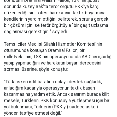
komutanı Oramiral William Fallon, TSK'nın Şubat
sonunda kuzey Irak'ta terör örgütü PKK'ya karşı
düzenlediği sınır ötesi harekatının taktik başarısına
kendilerinin yardım ettiğini belirterek, soruna gerçek
bir çözüm için ise terör örgütüyle "bir çeşit uzlaşma
sağlanması gerektiğini" söyledi.
Temsilciler Meclisi Silahlı Hizmetler Komitesi'nin
oturumunda konuşan Oramiral Fallon, bir
milletvekilinin, TSK'nın operasyonunda ABD'nin işbirliği
yapıp yapmadığını ve harekatın başarı derecesini
sorması üzerine, şöyle konuştu:
"Türk askeri istihbaratına dolaylı destek sağladık,
anladığım kadarıyla operasyonun taktik başarı
kazanmasına yardım ettik. Ancak sanırım burada kilit
mesele, Türklerin, PKK konusuyla yüzleşmesi için bir
yol bulunması, Türklerin (PKK'yı) sadece askeri
yönden tasfiye etmesi değil."