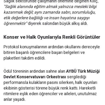
Sağlık sektöründe çalışmanın önemine değinen Kılıç,
"Sağlık alanında eğitim almak yalnızca mesleki bilgi
kazanmak değil; aynı zamanda sabrı, sorumluluğu,
etik değerlere bağlılığı ve insan hayatına saygıyı
öğrenmektir"
diyerek salondan büyük alkış aldı.
Konser ve Halk Oyunlarıyla Renkli Görüntüler
Protokol konuşmalarının ardından okullarını dereceyle
bitiren başarılı öğrencilere başarı belgeleri ve
plaketleri takdim edildi.
Ödül töreninin ardından sahne alan
AYBÜ Türk Müziği
Devlet Konservatuvarı Orkestrası
sergilediği
performansla kulakların pasını silerken, halk oyunları
ekibinin gösterisi törene büyük renk kattı. Hareketli
ritimlere eşlik eden öğrenciler ve aileleri, unutulmaz
anlar yaşadı.