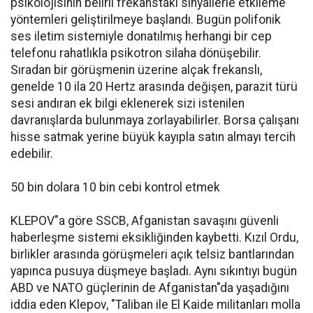
psikolojisinin belirli frekanstaki sinyallerle etkileme
yöntemleri geliştirilmeye başlandı. Bugün polifonik
ses iletim sistemiyle donatılmış herhangi bir cep
telefonu rahatlıkla psikotron silaha dönüşebilir.
Sıradan bir görüşmenin üzerine alçak frekanslı,
genelde 10 ila 20 Hertz arasında değişen, parazit türü
sesi andıran ek bilgi eklenerek sizi istenilen
davranışlarda bulunmaya zorlayabilirler. Borsa çalışanı
hisse satmak yerine büyük kayıpla satın almayı tercih
edebilir.
50 bin dolara 10 bin cebi kontrol etmek
KLEPOV"a göre SSCB, Afganistan savaşını güvenli
haberleşme sistemi eksikliğinden kaybetti. Kızıl Ordu,
birlikler arasında görüşmeleri açık telsiz bantlarından
yapınca pusuya düşmeye başladı. Aynı sıkıntıyı bugün
ABD ve NATO güçlerinin de Afganistan"da yaşadığını
iddia eden Klepov, "Taliban ile El Kaide militanları molla