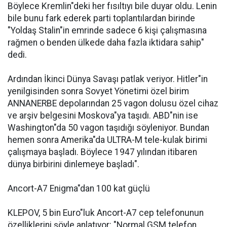
Böylece Kremlin"deki her fısıltıyı bile duyar oldu. Lenin
bile bunu fark ederek parti toplantılardan birinde
"Yoldaş Stalin"in emrinde sadece 6 kişi çalışmasına
rağmen o benden ülkede daha fazla iktidara sahip"
dedi.
Ardından İkinci Dünya Savaşı patlak veriyor. Hitler"in
yenilgisinden sonra Sovyet Yönetimi özel birim
ANNANERBE depolarından 25 vagon dolusu özel cihaz
ve arşiv belgesini Moskova"ya taşıdı. ABD"nin ise
Washington"da 50 vagon taşıdığı söyleniyor. Bundan
hemen sonra Amerika"da ULTRA-M tele-kulak birimi
çalışmaya başladı. Böylece 1947 yılından itibaren
dünya birbirini dinlemeye başladı".
Ancort-A7 Enigma"dan 100 kat güçlü
KLEPOV, 5 bin Euro"luk Ancort-A7 cep telefonunun
özelliklerini şöyle anlatıyor: "Normal GSM telefon