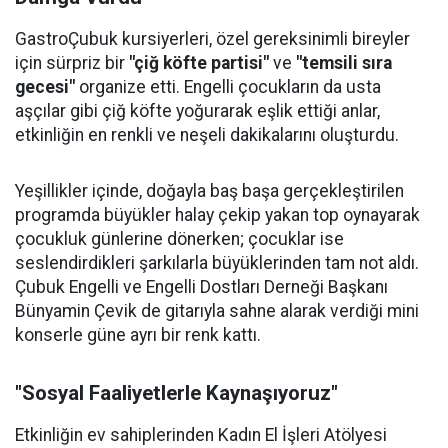
GastroÇubuk kursiyerleri, özel gereksinimli bireyler
için sürpriz bir
"çiğ köfte partisi"
ve
"temsili sıra
gecesi"
organize etti. Engelli çocukların da usta
aşçılar gibi çiğ köfte yoğurarak eşlik ettiği anlar,
etkinliğin en renkli ve neşeli dakikalarını oluşturdu.
Yeşillikler içinde, doğayla baş başa gerçekleştirilen
programda büyükler halay çekip yakan top oynayarak
çocukluk günlerine dönerken; çocuklar ise
seslendirdikleri şarkılarla büyüklerinden tam not aldı.
Çubuk Engelli ve Engelli Dostları Derneği Başkanı
Bünyamin Çevik de gitarıyla sahne alarak verdiği mini
konserle güne ayrı bir renk kattı.
"Sosyal Faaliyetlerle Kaynaşıyoruz"
Etkinliğin ev sahiplerinden Kadın El İşleri Atölyesi