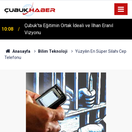
ÇUBUK’TA ‘YAZA MERHABA’ COŞKUSU: Kursiyerler
12:06
Gönüllerince Eğlendi!
Anasayfa
Bilim Teknoloji
Yüzyılın En Süper Silahı Cep
Telefonu