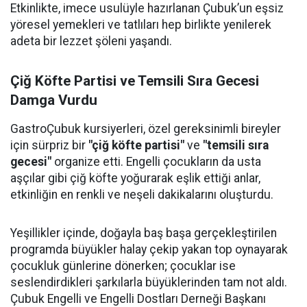
Etkinlikte, imece usulüyle hazırlanan Çubuk’un eşsiz
yöresel yemekleri ve tatlıları hep birlikte yenilerek
adeta bir lezzet şöleni yaşandı.
Çiğ Köfte Partisi ve Temsili Sıra Gecesi
Damga Vurdu
GastroÇubuk kursiyerleri, özel gereksinimli bireyler
için sürpriz bir
"çiğ köfte partisi"
ve
"temsili sıra
gecesi"
organize etti. Engelli çocukların da usta
aşçılar gibi çiğ köfte yoğurarak eşlik ettiği anlar,
etkinliğin en renkli ve neşeli dakikalarını oluşturdu.
Yeşillikler içinde, doğayla baş başa gerçekleştirilen
programda büyükler halay çekip yakan top oynayarak
çocukluk günlerine dönerken; çocuklar ise
seslendirdikleri şarkılarla büyüklerinden tam not aldı.
Çubuk Engelli ve Engelli Dostları Derneği Başkanı