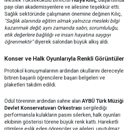
Meslek Yüksekokulu birincisi
Hülya Kılıç
, başarısında
payı olan akademisyenlere ve ailesine teşekkür etti.
Sağlık sektöründe çalışmanın önemine değinen Kılıç,
"Sağlık alanında eğitim almak yalnızca mesleki bilgi
kazanmak değil; aynı zamanda sabrı, sorumluluğu,
etik değerlere bağlılığı ve insan hayatına saygıyı
öğrenmektir"
diyerek salondan büyük alkış aldı.
Konser ve Halk Oyunlarıyla Renkli Görüntüler
Protokol konuşmalarının ardından okullarını dereceyle
bitiren başarılı öğrencilere başarı belgeleri ve
plaketleri takdim edildi.
Ödül töreninin ardından sahne alan
AYBÜ Türk Müziği
Devlet Konservatuvarı Orkestrası
sergilediği
performansla kulakların pasını silerken, halk oyunları
ekibinin gösterisi törene büyük renk kattı. Hareketli
ritimlere eşlik eden öğrenciler ve aileleri, unutulmaz