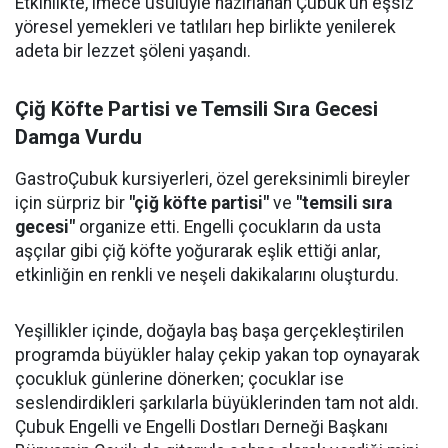
Etkinlikte, imece usulüyle hazırlanan Çubuk’un eşsiz
yöresel yemekleri ve tatlıları hep birlikte yenilerek
adeta bir lezzet şöleni yaşandı.
Çiğ Köfte Partisi ve Temsili Sıra Gecesi
Damga Vurdu
GastroÇubuk kursiyerleri, özel gereksinimli bireyler
için sürpriz bir
"çiğ köfte partisi"
ve
"temsili sıra
gecesi"
organize etti. Engelli çocukların da usta
aşçılar gibi çiğ köfte yoğurarak eşlik ettiği anlar,
etkinliğin en renkli ve neşeli dakikalarını oluşturdu.
Yeşillikler içinde, doğayla baş başa gerçekleştirilen
programda büyükler halay çekip yakan top oynayarak
çocukluk günlerine dönerken; çocuklar ise
seslendirdikleri şarkılarla büyüklerinden tam not aldı.
Çubuk Engelli ve Engelli Dostları Derneği Başkanı