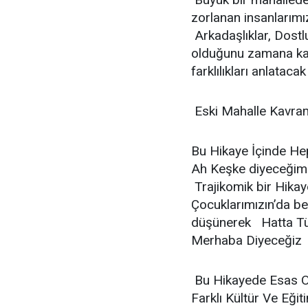
zorlanan insanlarım
Arkadaşlıklar, Dostl
olduğunu zamana kar
farklılıkları anlataca
Eski Mahalle Kavraml
Bu Hikaye İçinde He
Ah Keşke diyeceğimi
Trajikomik bir Hikay
Çocuklarımızın’da be
düşünerek Hatta Tüm
Merhaba Diyeceğiz
Bu Hikayede Esas Ola
Farklı Kültür Ve Eğit