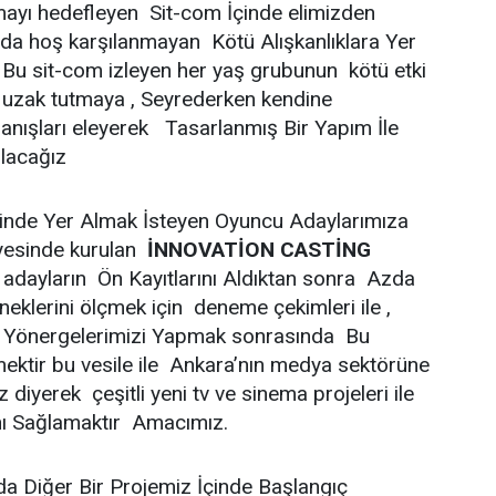
ayı hedefleyen Sit-com İçinde elimizden
mda hoş karşılanmayan Kötü Alışkanlıklara Yer
Bu sit-com izleyen her yaş grubunun kötü etki
 uzak tutmaya , Seyrederken kendine
ranışları eleyerek Tasarlanmış Bir Yapım İle
Olacağız
sinde Yer Almak İsteyen Oyuncu Adaylarımıza
esinde kurulan
İNNOVATİON CASTİNG
ayların Ön Kayıtlarını Aldıktan sonra Azda
eklerini ölçmek için deneme çekimleri ile ,
lı Yönergelerimizi Yapmak sonrasında Bu
ktir bu vesile ile Ankara’nın medya sektörüne
z diyerek çeşitli yeni tv ve sinema projeleri ile
ı Sağlamaktır Amacımız.
a Diğer Bir Projemiz İçinde Başlangıç