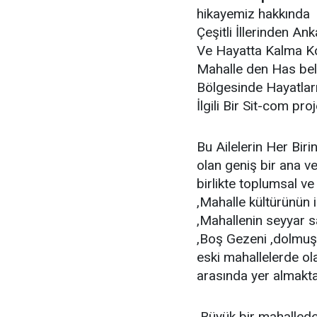
hikayemiz hakkında K
Çeşitli İllerinden A
Ve Hayatta Kalma Koş
Mahalle den Has bel
Bölgesinde Hayatları
İlgili Bir Sit-com pro
Bu Ailelerin Her Bir
olan geniş bir ana v
birlikte toplumsal v
,Mahalle kültürünün 
,Mahallenin seyyar sat
,Boş Gezeni ,dolmuşç
eski mahallelerde ol
arasında yer almakta
Büyük bir mahallede