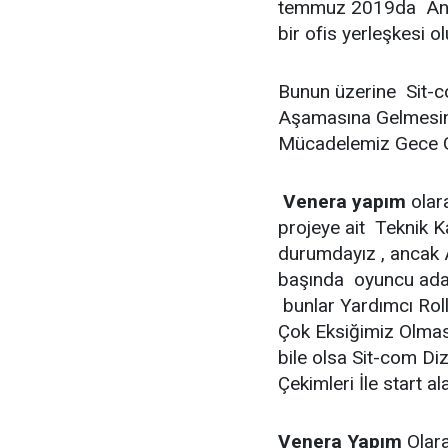
temmuz 2019da Ankar
bir ofis yerleşkesi o
Bunun üzerine Sit-c
Aşamasına Gelmesini
Mücadelemiz Gece 
Venera yapım
olar
projeye ait Teknik 
durumdayız , ancak 
başında oyuncu ada
bunlar Yardımcı Rol
Çok Eksiğimiz Olma
bile olsa Sit-com D
Çekimleri İle start al
Venera Yapım
Olara