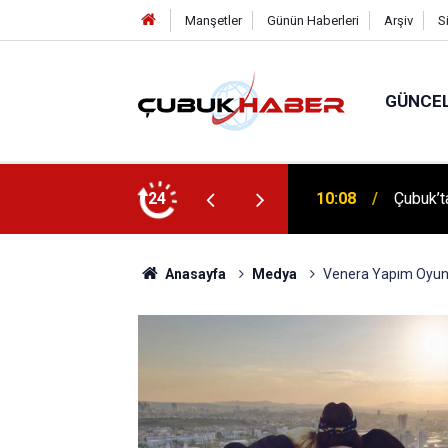
Manşetler
Günün Haberleri
Arşiv
S
GÜNCE
 İlhan Eranıl Vizyonu
24
12:06
ÇUBUK’T
Anasayfa
Medya
Venera Yapım Oyun