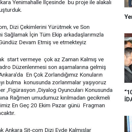
a Yenimahalle İlçesinde bu proje ile alakalı
luşturduk.
Ye
om, Dizi Çekimlerini Yürütmek ve Son
 Sağlamak İçin Tüm Ekip arkadaşlarımızla
Gündüz Devam Etmiş ve etmekteyiz
ak start vermeye çok az Zaman Kalmış ve
Kadro Düzenlenmesi son aşamalarına gelmiş
Ankara’da En Çok Zorlandığımız Konuların
yı bulma konusunda zorlanmalar yaşıyoruz
ler ,Figürasyon ,Diyalog Oyuncuları Konusunda
“1
sına Rağmen umudumuz kırılmadan gecikmeli
İD
izimiz En Geç 20 Ekim Pazar günü Fragman
acaktır.
k Ankara Sit-com Dizi Evde Kalmışlar