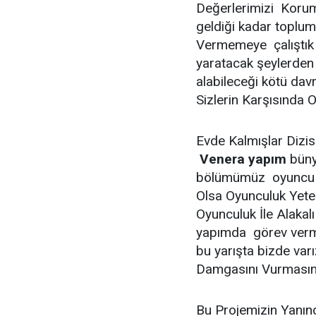
Değerlerimizi Korum
geldiği kadar toplu
Vermemeye çalıştık 
yaratacak şeylerden
alabileceği kötü dav
Sizlerin Karşısında 
Evde Kalmışlar Dizi
Venera yapım
büny
bölümümüz oyuncu ad
Olsa Oyunculuk Yeten
Oyunculuk İle Alaka
yapımda görev verme
bu yarışta bizde varı
Damgasını Vurmasın
Bu Projemizin Yanınd