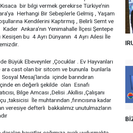
ısaca bir bilgi vermek gerekirse Türkiye’nin
nkara’ya Herhangi Bir Sebeplerle Gelmiş , Yaşam
ullarına Kendilerini Kaptırmış , Belirli Semt ve
 Kader Ankara’nın Yenimahalle İlçesi Şentepe
 Kesişen bu 4 Ayrı Dünyanın 4 Ayrı Ailesi İle
IR
jemizdir.
inde Büyük Ebeveynler ,Çocuklar . Ev Hayvanları
e ara cast olan bir sitcom ve bununla bunlarla
e Sosyal Mesaj’larıda içinde barındıran
içinde en değerli şekilde olan Esnafı
ıcısı, Bilge Amcası ,Delisi .Akıllısı ,Çalışanı
u ,taksicisi İle muhtarından ,fırıncısına kadar
an veresiye defterli bakkalımız unutulmazların
dır
Bİ
 daralan hayatlar çağımıza ayak uydurmakta