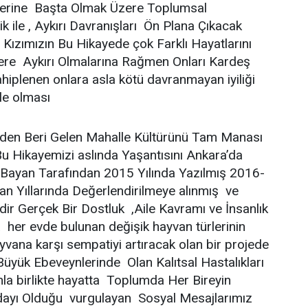
lelerine Başta Olmak Üzere Toplumsal
ik ile , Aykırı Davranışları Ön Plana Çıkacak
 Kızımızın Bu Hikayede çok Farklı Hayatlarını
ere Aykırı Olmalarına Rağmen Onları Kardeş
ahiplenen onlara asla kötü davranmayan iyiliği
le olması
iden Beri Gelen Mahalle Kültürünü Tam Manası
Bu Hikayemizi aslında Yaşantısını Ankara’da
 Bayan Tarafından 2015 Yılında Yazılmış 2016-
n Yıllarında Değerlendirilmeye alınmış ve
dir Gerçek Bir Dostluk ,Aile Kavramı ve İnsanlık
her evde bulunan değişik hayvan türlerinin
yvana karşı sempatiyi artıracak olan bir projede
üyük Ebeveynlerinde Olan Kalıtsal Hastalıkları
la birlikte hayatta Toplumda Her Bireyin
Adayı Olduğu vurgulayan Sosyal Mesajlarımız