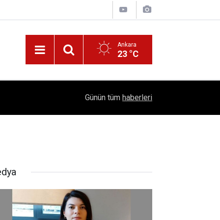
Ankara
23 °C
!
16:41
1504 Kep, Tek Bir Hedef: Bilim Kenti Çubuk
Günün tüm
haberleri
dya