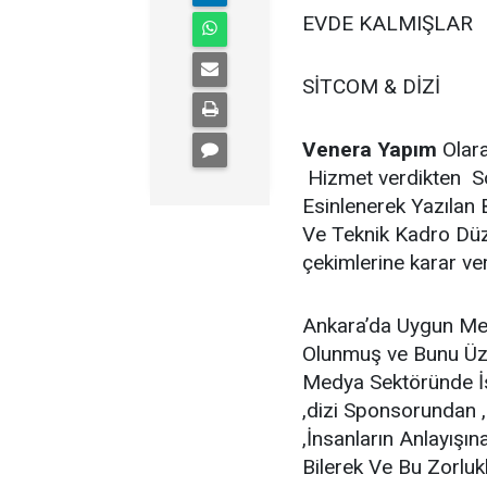
EVDE KALMIŞLAR
SİTCOM & DİZİ
Venera Yapım
Olara
Hizmet verdikten So
Esinlenerek Yazılan 
Ve Teknik Kadro Düz
çekimlerine karar ver
Ankara’da Uygun Me
Olunmuş ve Bunu Üze
Medya Sektöründe İs
,dizi Sponsorundan 
,İnsanların Anlayışı
Bilerek Ve Bu Zorlu