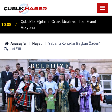
Çubuk’ta Eğitimin Ortak İdeali ve İlhan Eranıl
10:08
Vizyonu
ÇUBUK’TA ‘YAZA MERHABA’ COŞKUSU: Kursiyerler
12:06
Gönüllerince Eğlendi!
Anasayfa
Hayat
Yabancı Konuklar Başkan Özden'i
Ziyaret Etti