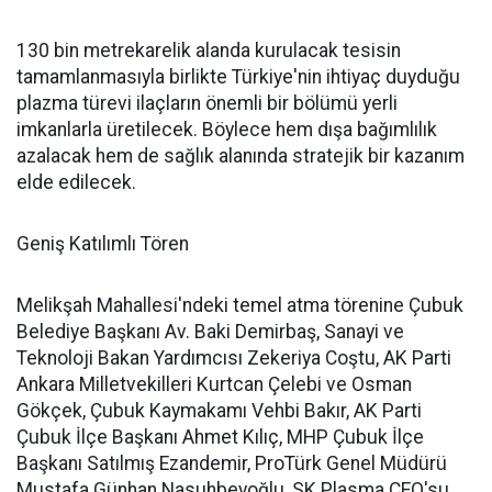
130 bin metrekarelik alanda kurulacak tesisin
tamamlanmasıyla birlikte Türkiye'nin ihtiyaç duyduğu
plazma türevi ilaçların önemli bir bölümü yerli
imkanlarla üretilecek. Böylece hem dışa bağımlılık
azalacak hem de sağlık alanında stratejik bir kazanım
elde edilecek.
Geniş Katılımlı Tören
Melikşah Mahallesi'ndeki temel atma törenine Çubuk
Belediye Başkanı Av. Baki Demirbaş, Sanayi ve
Teknoloji Bakan Yardımcısı Zekeriya Coştu, AK Parti
Ankara Milletvekilleri Kurtcan Çelebi ve Osman
Gökçek, Çubuk Kaymakamı Vehbi Bakır, AK Parti
Çubuk İlçe Başkanı Ahmet Kılıç, MHP Çubuk İlçe
Başkanı Satılmış Ezandemir, ProTürk Genel Müdürü
Mustafa Günhan Nasuhbeyoğlu, SK Plasma CEO'su