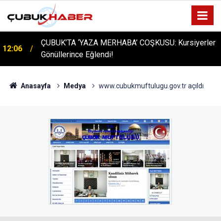
ÇUBUK’TA ‘YAZA MERHABA’ COŞKUSU: Kursiyerler
12:06
Gönüllerince Eğlendi!
Anasayfa
Medya
www.cubukmuftulugu.gov.tr açıldı