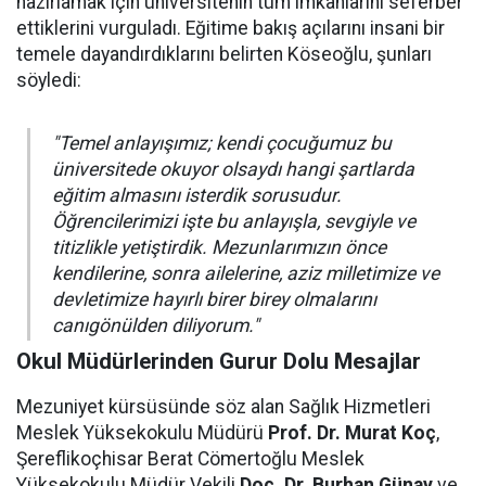
hazırlamak için üniversitenin tüm imkanlarını seferber
ettiklerini vurguladı. Eğitime bakış açılarını insani bir
temele dayandırdıklarını belirten Köseoğlu, şunları
söyledi:
"Temel anlayışımız; kendi çocuğumuz bu
üniversitede okuyor olsaydı hangi şartlarda
eğitim almasını isterdik sorusudur.
Öğrencilerimizi işte bu anlayışla, sevgiyle ve
titizlikle yetiştirdik. Mezunlarımızın önce
kendilerine, sonra ailelerine, aziz milletimize ve
devletimize hayırlı birer birey olmalarını
canıgönülden diliyorum."
Okul Müdürlerinden Gurur Dolu Mesajlar
Mezuniyet kürsüsünde söz alan Sağlık Hizmetleri
Meslek Yüksekokulu Müdürü
Prof. Dr. Murat Koç
,
Şereflikoçhisar Berat Cömertoğlu Meslek
Yüksekokulu Müdür Vekili
Doç. Dr. Burhan Günay
ve