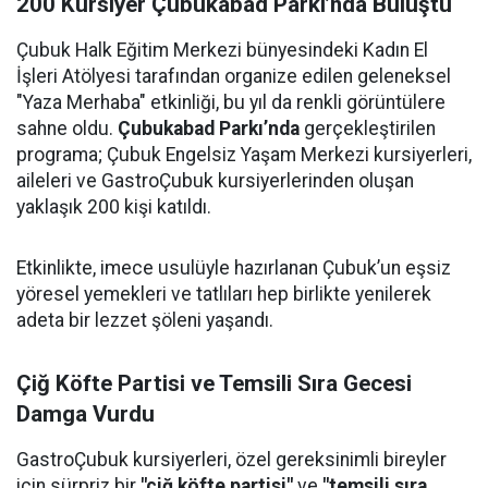
200 Kursiyer Çubukabad Parkı’nda Buluştu
Çubuk Halk Eğitim Merkezi bünyesindeki Kadın El
İşleri Atölyesi tarafından organize edilen geleneksel
"Yaza Merhaba" etkinliği, bu yıl da renkli görüntülere
sahne oldu.
Çubukabad Parkı’nda
gerçekleştirilen
programa; Çubuk Engelsiz Yaşam Merkezi kursiyerleri,
aileleri ve GastroÇubuk kursiyerlerinden oluşan
yaklaşık 200 kişi katıldı.
Etkinlikte, imece usulüyle hazırlanan Çubuk’un eşsiz
yöresel yemekleri ve tatlıları hep birlikte yenilerek
adeta bir lezzet şöleni yaşandı.
Çiğ Köfte Partisi ve Temsili Sıra Gecesi
Damga Vurdu
GastroÇubuk kursiyerleri, özel gereksinimli bireyler
için sürpriz bir
"çiğ köfte partisi"
ve
"temsili sıra