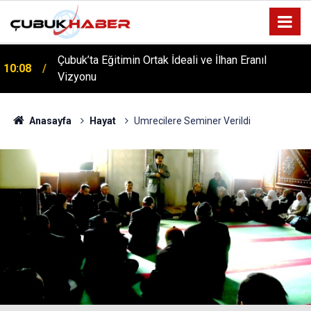
ÇUBUK’TA ‘YAZA MERHABA’ COŞKUSU: Kursiyerler
12:06
Gönüllerince Eğlendi!
Anasayfa
Hayat
Umrecilere Seminer Verildi