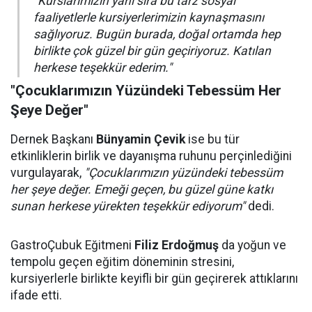
"Kurslarımızın yanı sıra bu tarz sosyal
faaliyetlerle kursiyerlerimizin kaynaşmasını
sağlıyoruz. Bugün burada, doğal ortamda hep
birlikte çok güzel bir gün geçiriyoruz. Katılan
herkese teşekkür ederim."
"Çocuklarımızın Yüzündeki Tebessüm Her
Şeye Değer"
Dernek Başkanı
Bünyamin Çevik
ise bu tür
etkinliklerin birlik ve dayanışma ruhunu perçinlediğini
vurgulayarak,
"Çocuklarımızın yüzündeki tebessüm
her şeye değer. Emeği geçen, bu güzel güne katkı
sunan herkese yürekten teşekkür ediyorum"
dedi.
GastroÇubuk Eğitmeni
Filiz Erdoğmuş
da yoğun ve
tempolu geçen eğitim döneminin stresini,
kursiyerlerle birlikte keyifli bir gün geçirerek attıklarını
ifade etti.