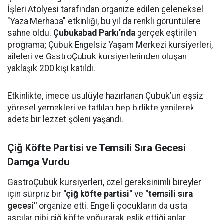
İşleri Atölyesi tarafından organize edilen geleneksel
"Yaza Merhaba" etkinliği, bu yıl da renkli görüntülere
sahne oldu.
Çubukabad Parkı’nda
gerçekleştirilen
programa; Çubuk Engelsiz Yaşam Merkezi kursiyerleri,
aileleri ve GastroÇubuk kursiyerlerinden oluşan
yaklaşık 200 kişi katıldı.
Etkinlikte, imece usulüyle hazırlanan Çubuk’un eşsiz
yöresel yemekleri ve tatlıları hep birlikte yenilerek
adeta bir lezzet şöleni yaşandı.
Çiğ Köfte Partisi ve Temsili Sıra Gecesi
Damga Vurdu
GastroÇubuk kursiyerleri, özel gereksinimli bireyler
için sürpriz bir
"çiğ köfte partisi"
ve
"temsili sıra
gecesi"
organize etti. Engelli çocukların da usta
aşçılar gibi çiğ köfte yoğurarak eşlik ettiği anlar,