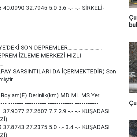
 40.0990 32.7945 5.0 3.6 -.- -.- SİRKELİ-
Çu
bu
.TÜRKİYE'DEKİ SON DEPREMLER............................
LUSAL DEPREM İZLEME MERKEZİ HIZLI
..
APAY SARSINTILARI DA İÇERMEKTEDİR) Son
iştir..
) Boylam(E) Derinlik(km) MD ML MS Yer
Çub
---- ------- ---------- ------------ -----------
 37.9077 27.2607 7.7 2.9 -.- -.- KUŞADASI
Zİ)
 37.8743 27.2375 5.0 -.- 3.4 -.- KUŞADASI
Zİ)