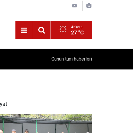
Ankara
27 °C
!
16:41
1504 Kep, Tek Bir Hedef: Bilim Kenti Çubuk
Günün tüm
haberleri
yat