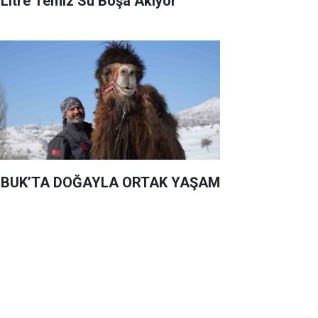
 Litre Temiz Su Boşa Akıyor
BUK’TA DOĞAYLA ORTAK YAŞAM