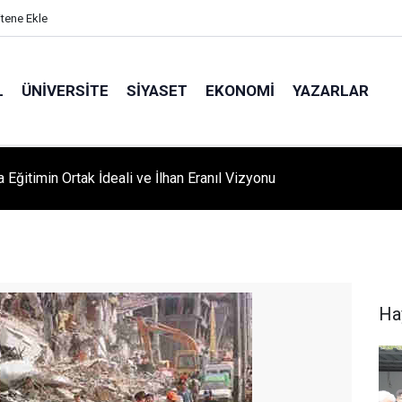
itene Ekle
L
ÜNIVERSITE
SIYASET
EKONOMI
YAZARLAR
A ‘YAZA MERHABA’ COŞKUSU: Kursiyerler Gönüllerince Eğlendi
Ha