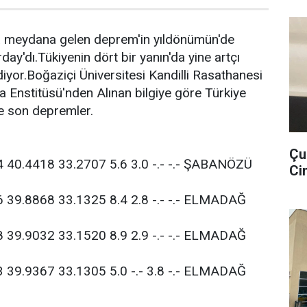
 meydana gelen deprem'in yıldönümün'de
day'dı.Tükiyenin dört bir yanın'da yine artçı
diyor.Boğaziçi Üniversitesi Kandilli Rasathanesi
 Enstitüsü'nden Alınan bilgiye göre Türkiye
te son depremler.
Çu
4 40.4418 33.2707 5.6 3.0 -.- -.- ŞABANÖZÜ
Cin
6 39.8868 33.1325 8.4 2.8 -.- -.- ELMADAĞ
8 39.9032 33.1520 8.9 2.9 -.- -.- ELMADAĞ
3 39.9367 33.1305 5.0 -.- 3.8 -.- ELMADAĞ