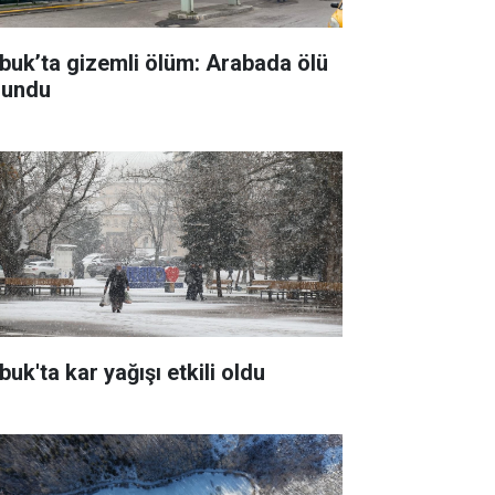
buk’ta gizemli ölüm: Arabada ölü
lundu
uk'ta kar yağışı etkili oldu