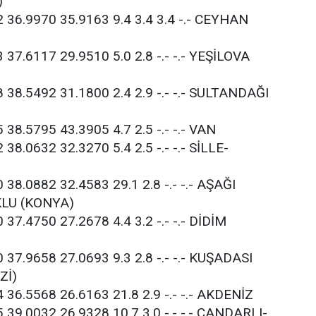
)
2 36.9970 35.9163 9.4 3.4 3.4 -.- CEYHAN
 37.6117 29.9510 5.0 2.8 -.- -.- YEŞİLOVA
 38.5492 31.1800 2.4 2.9 -.- -.- SULTANDAĞI
 38.5795 43.3905 4.7 2.5 -.- -.- VAN
 38.0632 32.3270 5.4 2.5 -.- -.- SİLLE-
)
 38.0882 32.4583 29.1 2.8 -.- -.- AŞAĞI
LU (KONYA)
 37.4750 27.2678 4.4 3.2 -.- -.- DİDİM
 37.9658 27.0693 9.3 2.8 -.- -.- KUŞADASI
Zİ)
 36.5568 26.6163 21.8 2.9 -.- -.- AKDENİZ
 39.0032 26.9328 10.7 3.0 -.- -.- ÇANDARLI-