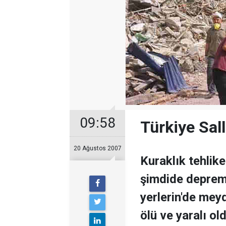
09:58
Türkiye Sal
20 Ağustos 2007
Kuraklık tehlik
şimdide depreml
yerlerin'de mey
ölü ve yaralı old