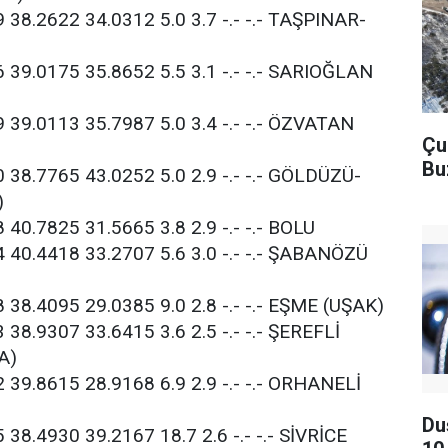
 38.2622 34.0312 5.0 3.7 -.- -.- TAŞPINAR-
 39.0175 35.8652 5.5 3.1 -.- -.- SARIOĞLAN
 39.0113 35.7987 5.0 3.4 -.- -.- ÖZVATAN
Çu
Bu
 38.7765 43.0252 5.0 2.9 -.- -.- GÖLDÜZÜ-
)
 40.7825 31.5665 3.8 2.9 -.- -.- BOLU
4 40.4418 33.2707 5.6 3.0 -.- -.- ŞABANÖZÜ
 38.4095 29.0385 9.0 2.8 -.- -.- EŞME (UŞAK)
 38.9307 33.6415 3.6 2.5 -.- -.- ŞEREFLİ
A)
 39.8615 28.9168 6.9 2.9 -.- -.- ORHANELİ
Du
 38.4930 39.2167 18.7 2.6 -.- -.- SİVRİCE