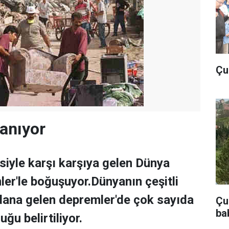
Çu
lanıyor
esiyle karşı karşıya gelen Dünya
er'le boğuşuyor.Dünyanın çeşitli
dana gelen depremler'de çok sayıda
Çub
ba
uğu belirtiliyor.