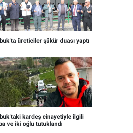
buk'ta üreticiler şükür duası yaptı
uk'taki kardeş cinayetiyle ilgili
ba ve iki oğlu tutuklandı