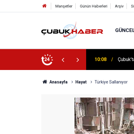
Manşetler
Günün Haberleri
Arşiv
S
GÜNCE
 İlhan Eranıl Vizyonu
24
12:06
ÇUBUK’T
Anasayfa
Hayat
Türkiye Sallanıyor