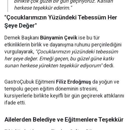
birlikte çok güzel bir gün geçiriyoruz. Katılan
herkese teşekkür ederim."
"Çocuklarımızın Yüzündeki Tebessüm Her
Şeye Değer"
Dernek Başkanı
Bünyamin Çevik
ise bu tür
etkinliklerin birlik ve dayanışma ruhunu perçinlediğini
vurgulayarak,
"Çocuklarımızın yüzündeki tebessüm
her şeye değer. Emeği geçen, bu güzel güne katkı
sunan herkese yürekten teşekkür ediyorum"
dedi.
GastroÇubuk Eğitmeni
Filiz Erdoğmuş
da yoğun ve
tempolu geçen eğitim döneminin stresini,
kursiyerlerle birlikte keyifli bir gün geçirerek attıklarını
ifade etti.
Ailelerden Belediye ve Eğitmenlere Teşekkür