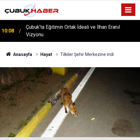
Çubuk’ta Eğitimin Ortak İdeali ve İlhan Eranıl
10:08
ÇUBUK’TA ‘YAZA MERHABA’ COŞKUSU: Kursiyerler
Vizyonu
12:06
Gönüllerince Eğlendi!
Anasayfa
Hayat
Tilkiler Şehir Merkezine indi