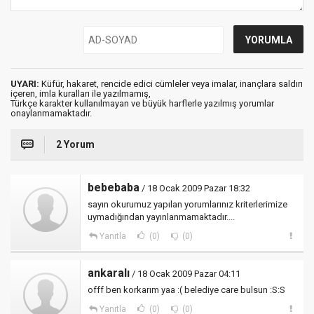
UYARI:
Küfür, hakaret, rencide edici cümleler veya imalar, inançlara saldırı
içeren, imla kuralları ile yazılmamış,
Türkçe karakter kullanılmayan ve büyük harflerle yazılmış yorumlar
onaylanmamaktadır.
2 Yorum
bebebaba
/ 18 Ocak 2009 Pazar 18:32
sayın okurumuz yapılan yorumlarınız kriterlerimize
uymadığından yayınlanmamaktadır....
Yanıtla
(0)
(0)
ankaralı
/ 18 Ocak 2009 Pazar 04:11
offf ben korkarım yaa :( belediye care bulsun :S:S
Yanıtla
(0)
(0)