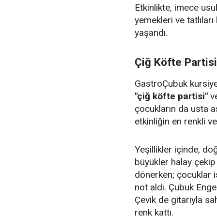
Etkinlikte, imece us
yemekleri ve tatlıları
yaşandı.
Çiğ Köfte Partis
GastroÇubuk kursiyerl
"çiğ köfte partisi"
v
çocukların da usta aş
etkinliğin en renkli v
Yeşillikler içinde, 
büyükler halay çeki
dönerken; çocuklar i
not aldı. Çubuk Enge
Çevik de gitarıyla sa
renk kattı.