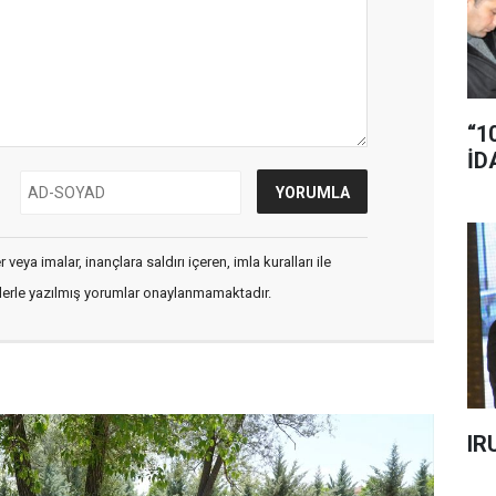
“1
İD
veya imalar, inançlara saldırı içeren, imla kuralları ile
flerle yazılmış yorumlar onaylanmamaktadır.
IR