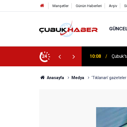
Manşetler
Günün Haberleri
Arşiv
S
GÜNCE
 İlhan Eranıl Vizyonu
24
12:06
ÇUBUK’T
Anasayfa
Medya
'Tıklanan' gazetele