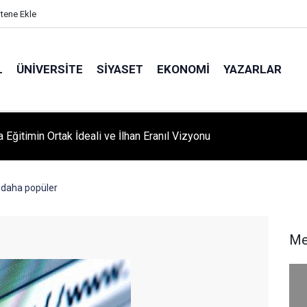
itene Ekle
L
ÜNIVERSITE
SIYASET
EKONOMI
YAZARLAR
A ‘YAZA MERHABA’ COŞKUSU: Kursiyerler Gönüllerince Eğlendi
r daha popüler
Me