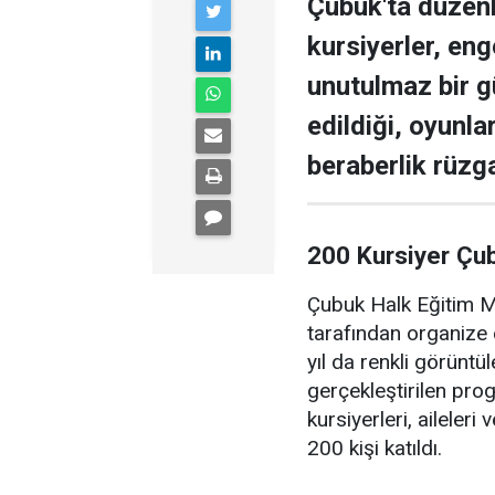
Çubuk'ta düzen
kursiyerler, enge
unutulmaz bir g
edildiği, oyunla
beraberlik rüzga
200 Kursiyer Çu
Çubuk Halk Eğitim Me
tarafından organize 
yıl da renkli görüntü
gerçekleştirilen pr
kursiyerleri, aileler
200 kişi katıldı.