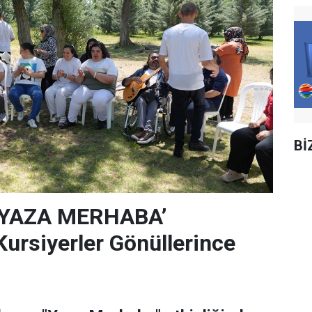
Bİ
‘YAZA MERHABA’
rsiyerler Gönüllerince