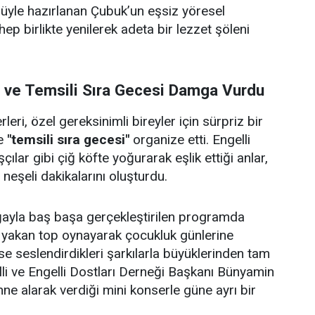
ulüyle hazırlanan Çubuk’un eşsiz yöresel
 hep birlikte yenilerek adeta bir lezzet şöleni
i ve Temsili Sıra Gecesi Damga Vurdu
eri, özel gereksinimli bireyler için sürpriz bir
e
"temsili sıra gecesi"
organize etti. Engelli
çılar gibi çiğ köfte yoğurarak eşlik ettiği anlar,
e neşeli dakikalarını oluşturdu.
doğayla baş başa gerçekleştirilen programda
p yakan top oynayarak çocukluk günlerine
se seslendirdikleri şarkılarla büyüklerinden tam
lli ve Engelli Dostları Derneği Başkanı Bünyamin
hne alarak verdiği mini konserle güne ayrı bir