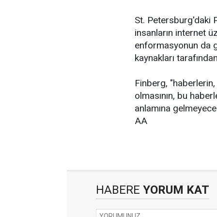
St. Petersburg'daki
insanların internet ü
enformasyonun da ga
kaynakları tarafından 
Finberg, "haberlerin,
olmasının, bu haberl
anlamına gelmeyeceğ
AA
HABERE
YORUM KAT