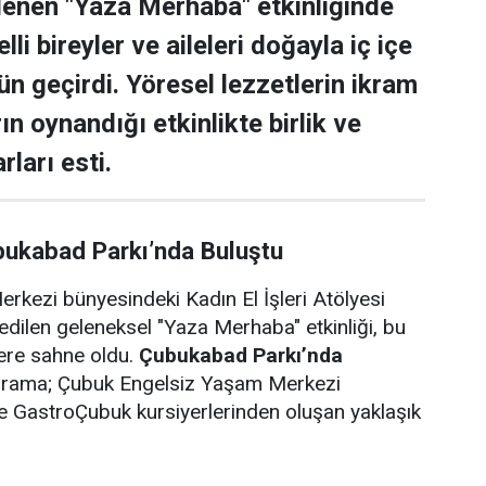
lenen "Yaza Merhaba" etkinliğinde
lli bireyler ve aileleri doğayla iç içe
ün geçirdi. Yöresel lezzetlerin ikram
rın oynandığı etkinlikte birlik ve
rları esti.
bukabad Parkı’nda Buluştu
rkezi bünyesindeki Kadın El İşleri Atölyesi
edilen geleneksel "Yaza Merhaba" etkinliği, bu
lere sahne oldu.
Çubukabad Parkı’nda
ograma; Çubuk Engelsiz Yaşam Merkezi
i ve GastroÇubuk kursiyerlerinden oluşan yaklaşık