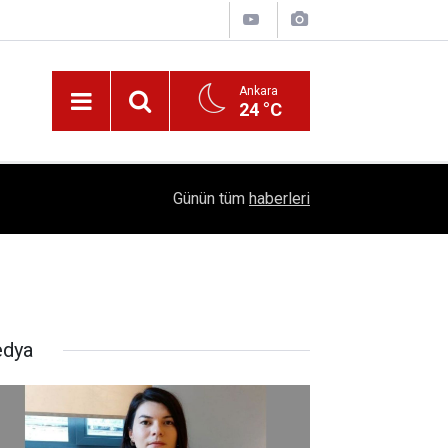
Ankara
24 °C
!
16:41
1504 Kep, Tek Bir Hedef: Bilim Kenti Çubuk
Günün tüm
haberleri
dya