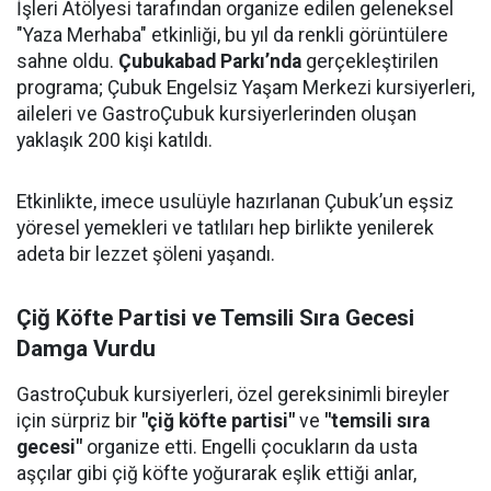
İşleri Atölyesi tarafından organize edilen geleneksel
"Yaza Merhaba" etkinliği, bu yıl da renkli görüntülere
sahne oldu.
Çubukabad Parkı’nda
gerçekleştirilen
programa; Çubuk Engelsiz Yaşam Merkezi kursiyerleri,
aileleri ve GastroÇubuk kursiyerlerinden oluşan
yaklaşık 200 kişi katıldı.
Etkinlikte, imece usulüyle hazırlanan Çubuk’un eşsiz
yöresel yemekleri ve tatlıları hep birlikte yenilerek
adeta bir lezzet şöleni yaşandı.
Çiğ Köfte Partisi ve Temsili Sıra Gecesi
Damga Vurdu
GastroÇubuk kursiyerleri, özel gereksinimli bireyler
için sürpriz bir
"çiğ köfte partisi"
ve
"temsili sıra
gecesi"
organize etti. Engelli çocukların da usta
aşçılar gibi çiğ köfte yoğurarak eşlik ettiği anlar,