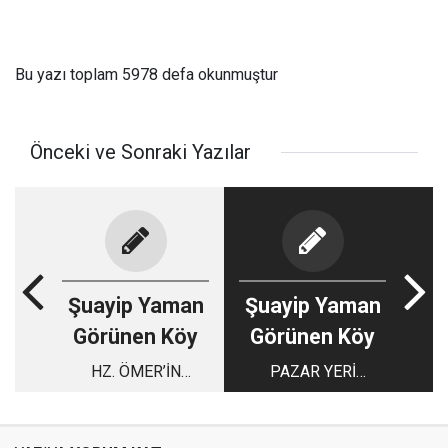
Bu yazı toplam 5978 defa okunmuştur
Önceki ve Sonraki Yazılar
Şuayip Yaman
Şuayip Yaman
Görünen Köy
Görünen Köy
HZ. ÖMER’İN
PAZAR YERİ
ADALETİ...
TRAFİĞİNİ KİM
DÜZENLEYECEK?