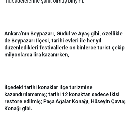
mücadelelerine şahit olmuş biriyim.
Ankara’nın
Beypazarı, Güdül
ve
Ayaş
gibi, özellikle
de
Beypazarı İlçesi
, tarihi evleri ile her yıl
düzenledikleri festivallerle on binlerce turist çekip
milyonlarca lira kazanırken,
İlçedeki tarihi konaklar ilçe turizmine
kazandırılamamış; tarihi 12 konaktan sadece ikisi
restore edilmiş; Paşa Ağalar Konağı, Hüseyin Çavuş
Konağı gibi.