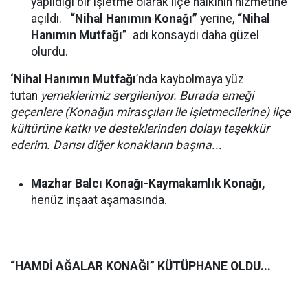
yapıldığı bir işletme olarak ilçe halkının hizmetine
açıldı.
“Nihal Hanımın Konağı”
yerine,
“Nihal
Hanımın Mutfağı”
adı konsaydı daha güzel
olurdu.
‘Nihal Hanımın Mutfağı
’nda
kaybolmaya yüz
tutan
yemeklerimiz sergileniyor. Burada emeği
geçenlere (Konağın mirasçıları ile işletmecilerine) ilçe
kültürüne katkı ve desteklerinden dolayı teşekkür
ederim. Darısı diğer konakların başına...
Mazhar Balcı Konağı-Kaymakamlık Konağı,
henüz inşaat aşamasında.
“HAMDİ AĞALAR KONAĞI” KÜTÜPHANE OLDU...