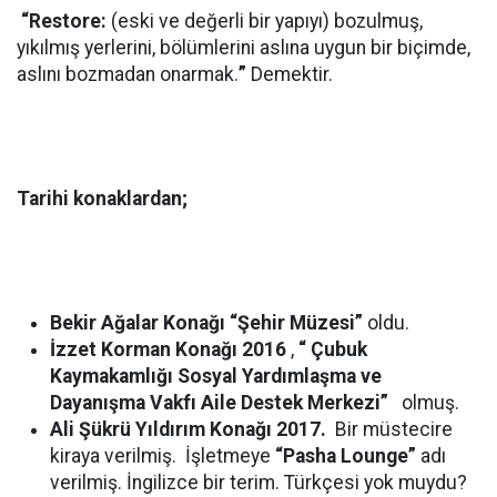
“Restore:
(eski ve değerli bir yapıyı) bozulmuş,
yıkılmış yerlerini, bölümlerini aslına uygun bir biçimde,
aslını bozmadan onarmak.
”
Demektir.
Tarihi konaklardan;
Bekir Ağalar Konağı
“Şehir Müzesi”
oldu.
İzzet Korman Konağı 2016
,
“ Çubuk
Kaymakamlığı Sosyal Yardımlaşma ve
Dayanışma Vakfı Aile Destek Merkezi”
olmuş.
Ali Şükrü Yıldırım Konağı 2017.
Bir müstecire
kiraya verilmiş. İşletmeye
“Pasha Lounge”
adı
verilmiş. İngilizce bir terim. Türkçesi yok muydu?