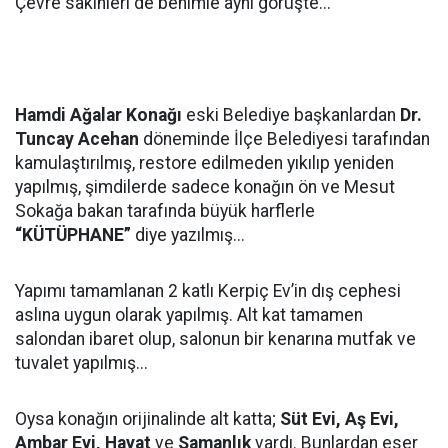
Çevre sakinleri de benimle aynı görüşte...
Hamdi Ağalar Konağı
eski Belediye başkanlardan
Dr.
Tuncay Acehan
döneminde İlçe Belediyesi tarafından
kamulaştırılmış, restore edilmeden yıkılıp yeniden
yapılmış, şimdilerde sadece konağın ön ve Mesut
Sokağa bakan tarafında büyük harflerle
“KÜTÜPHANE”
diye yazılmış...
Yapımı tamamlanan 2 katlı Kerpiç Ev’in dış cephesi
aslına uygun olarak yapılmış. Alt kat tamamen
salondan ibaret olup, salonun bir kenarına mutfak ve
tuvalet yapılmış...
Oysa konağın orijinalinde alt katta;
Süt Evi, Aş Evi,
Ambar Evi, Hayat
ve
Samanlık
vardı. Bunlardan eser