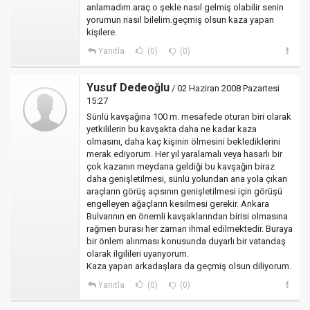
anlamadım.araç o şekle nasıl gelmiş olabilir senin
yorumun nasıl bilelim.geçmiş olsun kaza yapan
kişilere.
Yanıtla
(0)
(0)
Yusuf Dedeoğlu
/ 02 Haziran 2008 Pazartesi
15:27
Sünlü kavşağına 100 m. mesafede oturan biri olarak
yetkililerin bu kavşakta daha ne kadar kaza
olmasını, daha kaç kişinin ölmesini beklediklerini
merak ediyorum. Her yıl yaralamalı veya hasarlı bir
çok kazanın meydana geldiği bu kavşağın biraz
daha genişletilmesi, sünlü yolundan ana yola çıkan
araçların görüş açısının genişletilmesi için görüşü
engelleyen ağaçların kesilmesi gerekir. Ankara
Bulvarının en önemli kavşaklarından birisi olmasına
rağmen burası her zaman ihmal edilmektedir. Buraya
bir önlem alınması konusunda duyarlı bir vatandaş
olarak ilgilileri uyarıyorum.
Kaza yapan arkadaşlara da geçmiş olsun diliyorum.
Yanıtla
(0)
(0)