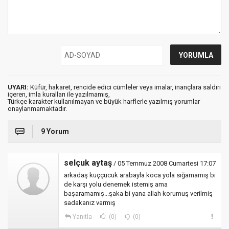
UYARI:
Küfür, hakaret, rencide edici cümleler veya imalar, inançlara saldırı
içeren, imla kuralları ile yazılmamış,
Türkçe karakter kullanılmayan ve büyük harflerle yazılmış yorumlar
onaylanmamaktadır.
9 Yorum
selçuk aytaş
/ 05 Temmuz 2008 Cumartesi 17:07
arkadaş küççücük arabayla koca yola sığamamış bi
de karşı yolu denemek istemiş ama
başaramamış...şaka bi yana allah korumuş verilmiş
sadakanız varmış
Yanıtla
(0)
(0)