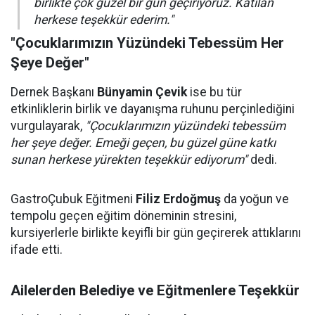
birlikte çok güzel bir gün geçiriyoruz. Katılan
herkese teşekkür ederim."
"Çocuklarımızın Yüzündeki Tebessüm Her
Şeye Değer"
Dernek Başkanı
Bünyamin Çevik
ise bu tür
etkinliklerin birlik ve dayanışma ruhunu perçinlediğini
vurgulayarak,
"Çocuklarımızın yüzündeki tebessüm
her şeye değer. Emeği geçen, bu güzel güne katkı
sunan herkese yürekten teşekkür ediyorum"
dedi.
GastroÇubuk Eğitmeni
Filiz Erdoğmuş
da yoğun ve
tempolu geçen eğitim döneminin stresini,
kursiyerlerle birlikte keyifli bir gün geçirerek attıklarını
ifade etti.
Ailelerden Belediye ve Eğitmenlere Teşekkür