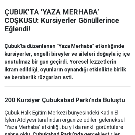
ÇUBUK’TA ‘YAZA MERHABA’
COŞKUSU: Kursiyerler Gönüllerince
Eğlendi!
Çubuk'ta düzenlenen "Yaza Merhaba" etkinliğinde
kursiyerler, engelli bireyler ve aileleri doğayla iç içe
unutulmaz bir gün geçirdi. Yöresel lezzetlerin
ikram edildiği, oyunların oynandığı etkinlikte birlik
ve beraberlik rüzgarları esti.
200 Kursiyer Çubukabad Parkı’nda Buluştu
Çubuk Halk Eğitim Merkezi bünyesindeki Kadın El
İşleri Atölyesi tarafından organize edilen geleneksel
"Yaza Merhaba" etkinliği, bu yıl da renkli görüntülere
sahne oldu.
Çubukabad Parkı’nda
gerçekleştirilen