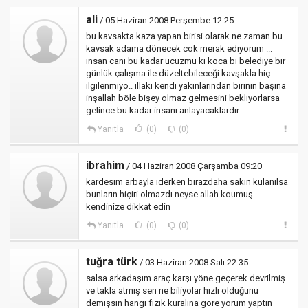
ali
/ 05 Haziran 2008 Perşembe 12:25
bu kavsakta kaza yapan birisi olarak ne zaman bu
kavsak adama dönecek cok merak edıyorum ...
insan canı bu kadar ucuzmu ki koca bi belediye bir
günlük çalışma ile düzeltebileceği kavşakla hiç
ilgilenmıyo.. illakı kendi yakınlarından birinin başına
inşallah böle bişey olmaz gelmesini beklıyorlarsa
gelince bu kadar insanı anlayacaklardır..
Yanıtla
(0)
(0)
ibrahim
/ 04 Haziran 2008 Çarşamba 09:20
kardesim arbayla iderken birazdaha sakin kulanılsa
bunların hiçiri olmazdı neyse allah koumuş
kendinize dikkat edin
Yanıtla
(0)
(0)
tuğra türk
/ 03 Haziran 2008 Salı 22:35
salsa arkadaşım araç karşı yöne geçerek devrilmiş
ve takla atmış sen ne biliyolar hızlı olduğunu
demişsin hangi fizik kuralına göre yorum yaptın