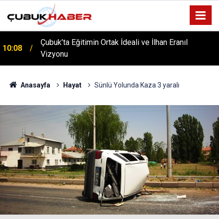
ÇUBUK’TA ‘YAZA MERHABA’ COŞKUSU: Kursiyerler
12:06
Gönüllerince Eğlendi!
Anasayfa
Hayat
Sünlü Yolunda Kaza 3 yaralı