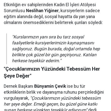
Etkinliğin ev sahiplerinden Kadın El İşleri Atölyesi
Sorumlusu
Neslihan Yiğiner
, kursiyerlerin sadece
eğitim alanında değil, sosyal hayatta da yan yana
olmalarını önemsediklerini belirterek şunları söyledi:
"Kurslarımızın yanı sıra bu tarz sosyal
faaliyetlerle kursiyerlerimizin kaynaşmasını
sağlıyoruz. Bugün burada, doğal ortamda hep
birlikte çok güzel bir gün geçiriyoruz. Katılan
herkese teşekkür ederim."
"Çocuklarımızın Yüzündeki Tebessüm Her
Şeye Değer"
Dernek Başkanı
Bünyamin Çevik
ise bu tür
etkinliklerin birlik ve dayanışma ruhunu perçinlediğini
vurgulayarak,
"Çocuklarımızın yüzündeki tebessüm
her şeye değer. Emeği geçen, bu güzel güne katkı
sunan herkese yürekten teşekkür ediyorum"
dedi.