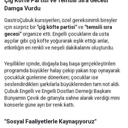
Çiğ Köfte Partisi ve Temsili Sıra Gecesi
Damga Vurdu
GastroÇubuk kursiyerleri, özel gereksinimli bireyler
için sürpriz bir
"çiğ köfte partisi"
ve
"temsili sıra
gecesi"
organize etti. Engelli çocukların da usta
aşçılar gibi çiğ köfte yoğurarak eşlik ettiği anlar,
etkinliğin en renkli ve neşeli dakikalarını oluşturdu.
Yeşillikler içinde, doğayla baş başa gerçekleştirilen
programda büyükler halay çekip yakan top oynayarak
çocukluk günlerine dönerken; çocuklar ise
seslendirdikleri şarkılarla büyüklerinden tam not aldı.
Çubuk Engelli ve Engelli Dostları Derneği Başkanı
Bünyamin Çevik de gitarıyla sahne alarak verdiği mini
konserle güne ayrı bir renk kattı.
"Sosyal Faaliyetlerle Kaynaşıyoruz"