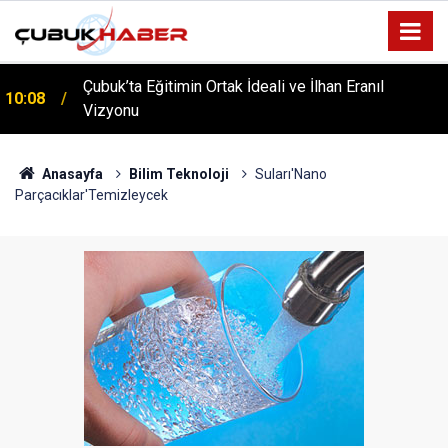
Çubuk’ta Eğitimin Ortak İdeali ve İlhan Eranıl
10:08
Vizyonu
ÇUBUK’TA ‘YAZA MERHABA’ COŞKUSU: Kursiyerler
12:06
Gönüllerince Eğlendi!
Anasayfa
Bilim Teknoloji
Suları'Nano
Parçacıklar'Temizleycek