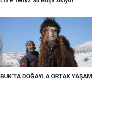
 Litre Temiz Su Boşa Akıyor
BUK’TA DOĞAYLA ORTAK YAŞAM