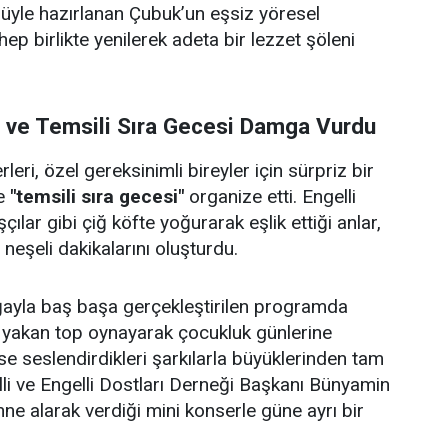
ulüyle hazırlanan Çubuk’un eşsiz yöresel
 hep birlikte yenilerek adeta bir lezzet şöleni
i ve Temsili Sıra Gecesi Damga Vurdu
eri, özel gereksinimli bireyler için sürpriz bir
e
"temsili sıra gecesi"
organize etti. Engelli
çılar gibi çiğ köfte yoğurarak eşlik ettiği anlar,
e neşeli dakikalarını oluşturdu.
doğayla baş başa gerçekleştirilen programda
p yakan top oynayarak çocukluk günlerine
se seslendirdikleri şarkılarla büyüklerinden tam
lli ve Engelli Dostları Derneği Başkanı Bünyamin
hne alarak verdiği mini konserle güne ayrı bir