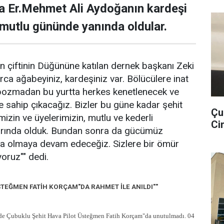
 Er.Mehmet Ali Aydoğanın kardeşi
 mutlu gününde yanında oldular.
n çiftinin Düğününe katılan dernek başkanı Zeki
arca ağabeyiniz, kardeşiniz var. Bölücülere inat
i bozmadan bu yurtta herkes kenetlenecek ve
 sahip çıkacağız. Bizler bu güne kadar şehit
Çu
imizin ve üyelerimizin, mutlu ve kederli
Cin
arında olduk. Bundan sonra da gücümüz
nda olmaya devam edeceğiz. Sizlere bir ömür
yoruz"" dedi.
STEĞMEN FATİH KORÇAM"DA RAHMET İLE ANILDI""
buklu Şehit Hava Pilot Üsteğmen Fatih Korçam"da unutulmadı. 04