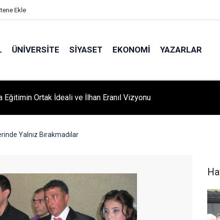
itene Ekle
L
ÜNIVERSITE
SIYASET
EKONOMI
YAZARLAR
A ‘YAZA MERHABA’ COŞKUSU: Kursiyerler Gönüllerince Eğlendi
erinde Yalnız Bırakmadılar
Ha