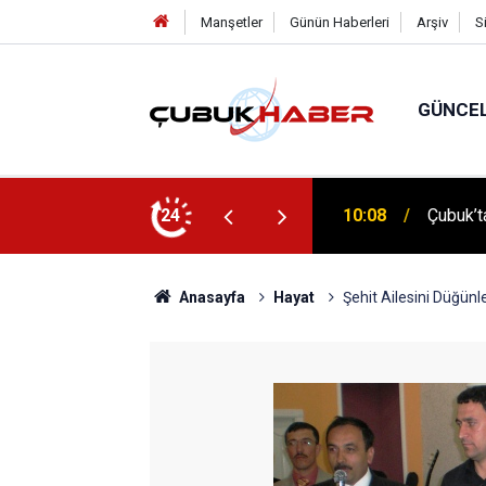
Manşetler
Günün Haberleri
Arşiv
S
GÜNCE
 İlhan Eranıl Vizyonu
24
12:06
ÇUBUK’T
Anasayfa
Hayat
Şehit Ailesini Düğünl