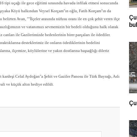
6 tipi uçağı ile gece eğitimi sırasında havada infilak etmesi sonucunda
rşıyaka Köyü halkından Veysel Korçam"ın oğlu, Fatih Korçam"ın da
Çu
 belirten Avan, ""İlçeler arasında nüfusu oranı ile en çok şehit veren ilçe
bu
sızlığımızın ve vatanımızı sevmemizin bir bedeli olduğunu halk olarak
z canları ile Gazilerimizde bedenlerinin birer parçaları ile ödediler.
ıraktıklarına desteklerimiz ile onların ödediklerinin bedelini
arına, ilçemize, köylülerine ve yakın dostlarına başsağlığı dileriz
t kardeşi Celal Aydoğan"a Şehit ve Gaziler Panosu ile Türk Bayrağı, Aslı
li ve küçük altın hediye edildi.
Çub