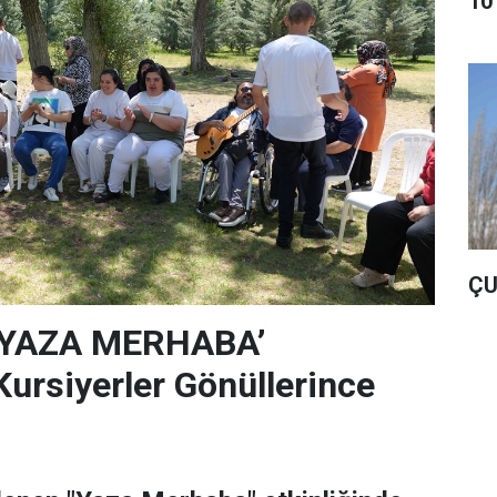
10
ÇU
‘YAZA MERHABA’
rsiyerler Gönüllerince