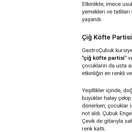
Etkinlikte, imece us
yemekleri ve tatlıları
yaşandı.
Çiğ Köfte Partis
GastroÇubuk kursiyerl
"çiğ köfte partisi"
v
çocukların da usta aş
etkinliğin en renkli v
Yeşillikler içinde, 
büyükler halay çeki
dönerken; çocuklar i
not aldı. Çubuk Enge
Çevik de gitarıyla sa
renk kattı.