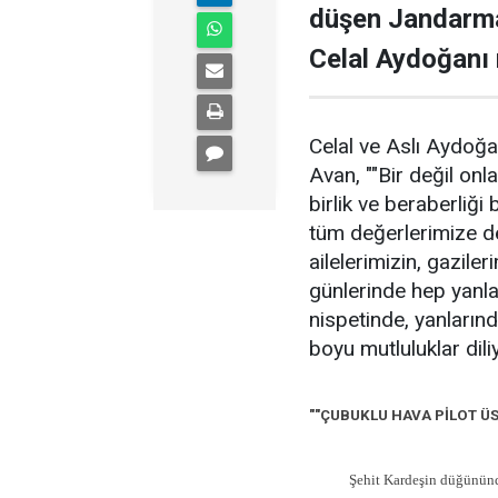
düşen Jandarma
Celal Aydoğanı
Celal ve Aslı Aydoğa
Avan, ""Bir değil onl
birlik ve beraberliğ
tüm değerlerimize de
ailelerimizin, gaziler
günlerinde hep yanl
nispetinde, yanları
boyu mutluluklar dili
""ÇUBUKLU HAVA PİLOT Ü
Şehit Kardeşin düğününde Çu