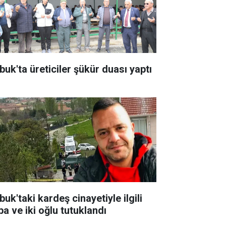
buk'ta üreticiler şükür duası yaptı
uk'taki kardeş cinayetiyle ilgili
ba ve iki oğlu tutuklandı