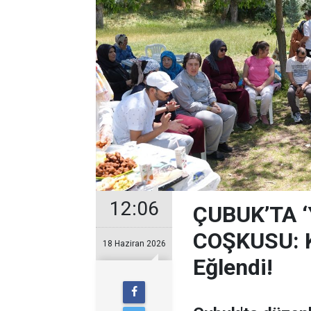
12:06
ÇUBUK’TA 
COŞKUSU: Ku
18 Haziran 2026
Eğlendi!