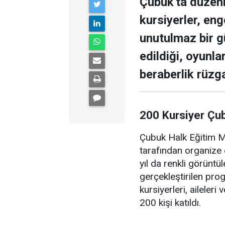
Çubuk'ta düzen
kursiyerler, enge
unutulmaz bir g
edildiği, oyunla
beraberlik rüzga
200 Kursiyer Çu
Çubuk Halk Eğitim Me
tarafından organize 
yıl da renkli görüntü
gerçekleştirilen pr
kursiyerleri, aileler
200 kişi katıldı.