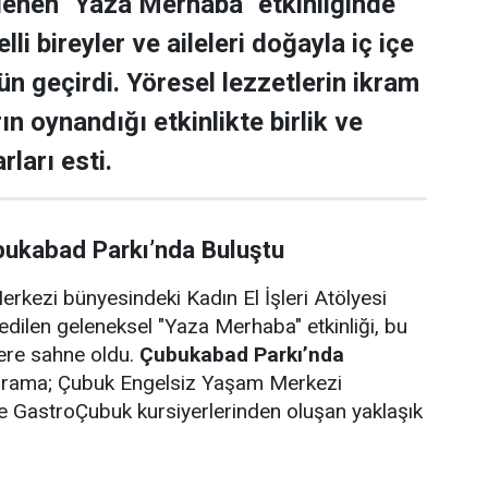
lenen "Yaza Merhaba" etkinliğinde
lli bireyler ve aileleri doğayla iç içe
ün geçirdi. Yöresel lezzetlerin ikram
rın oynandığı etkinlikte birlik ve
rları esti.
bukabad Parkı’nda Buluştu
rkezi bünyesindeki Kadın El İşleri Atölyesi
edilen geleneksel "Yaza Merhaba" etkinliği, bu
lere sahne oldu.
Çubukabad Parkı’nda
ograma; Çubuk Engelsiz Yaşam Merkezi
i ve GastroÇubuk kursiyerlerinden oluşan yaklaşık