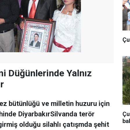
Çu
ini Düğünlerinde Yalnız
r
z bütünlüğü ve milletin huzuru için
inde DiyarbakırSilvanda terör
Çub
ba
girmiş olduğu silahlı çatışmda şehit