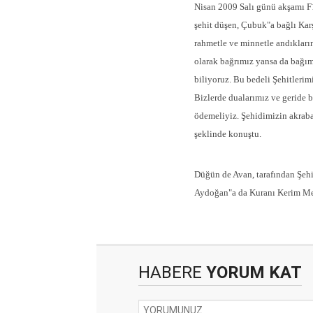
Nisan 2009 Salı günü akşamı F1
şehit düşen, Çubuk"a bağlı Ka
rahmetle ve minnetle andıklarını
olarak bağrımız yansa da bağım
biliyoruz. Bu bedeli Şehitlerimi
Bizlerde dualarımız ve geride b
ödemeliyiz. Şehidimizin akrabal
şeklinde konuştu.
Düğün de Avan, tarafından Şehi
Aydoğan"a da Kuranı Kerim Mea
HABERE
YORUM KAT