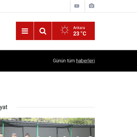
Ankara
23 °C
!
16:41
1504 Kep, Tek Bir Hedef: Bilim Kenti Çubuk
Günün tüm
haberleri
yat