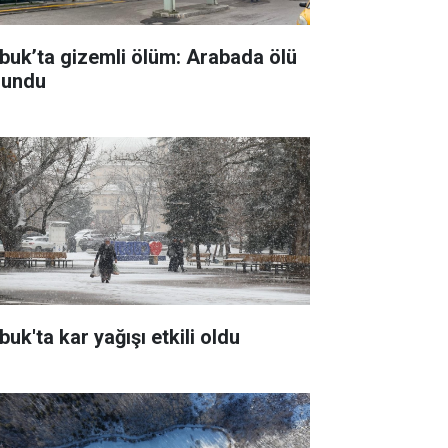
buk’ta gizemli ölüm: Arabada ölü
lundu
uk'ta kar yağışı etkili oldu