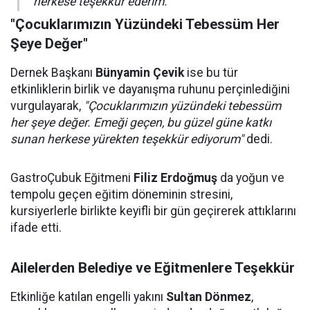
herkese teşekkür ederim."
"Çocuklarımızın Yüzündeki Tebessüm Her
Şeye Değer"
Dernek Başkanı
Bünyamin Çevik
ise bu tür
etkinliklerin birlik ve dayanışma ruhunu perçinlediğini
vurgulayarak,
"Çocuklarımızın yüzündeki tebessüm
her şeye değer. Emeği geçen, bu güzel güne katkı
sunan herkese yürekten teşekkür ediyorum"
dedi.
GastroÇubuk Eğitmeni
Filiz Erdoğmuş
da yoğun ve
tempolu geçen eğitim döneminin stresini,
kursiyerlerle birlikte keyifli bir gün geçirerek attıklarını
ifade etti.
Ailelerden Belediye ve Eğitmenlere Teşekkür
Etkinliğe katılan engelli yakını
Sultan Dönmez
,