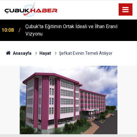
Çubuk’ta Eğitimin Ortak İdeali ve İlhan Eranıl
10:08
Vizyonu
ÇUBUK’TA ‘YAZA MERHABA’ COŞKUSU: Kursiyerler
12:06
Gönüllerince Eğlendi!
Anasayfa
Hayat
Şefkat Evinin Temeli Atılıyor