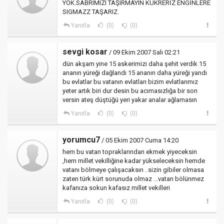
YOK.SABRIMIZI TAŞIRMAYIN KÜKRERİZ ENGİNLERE
SIGMAZZ TAŞARIZ.
Yanıtla
(0)
(0)
sevgi kosar
/ 09 Ekim 2007 Salı 02:21
dün akşam yine 15 askerimizi daha şehit verdik 15
ananın yüreği dağlandı 15 ananın daha yüreği yandı
bu evlatlar bu vatanın evlatları bizim evlatlarımız
yeter artık biri dur desin bu acımasızlığa bir son
versin ateş düştüğü yeri yakar analar ağlamasın
Yanıtla
(0)
(0)
yorumcu7
/ 05 Ekim 2007 Cuma 14:20
hem bu vatan topraklarından ekmek yiyeceksin
,hem millet vekilliğine kadar yükseleceksin hemde
vatanı bölmeye çalışacaksın ..sizin gibiler olmasa
zaten türk kürt sorunuda olmaz ...vatan bölünmez
kafanıza sokun kafasız millet vekilleri
Yanıtla
(0)
(0)