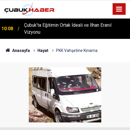
Çubuk’ta Eğitimin Ortak İdeali ve İlhan Eranıl
10:08
Vizyonu
ÇUBUK’TA ‘YAZA MERHABA’ COŞKUSU: Kursiyerler
12:06
Gönüllerince Eğlendi!
Anasayfa
Hayat
PKK Vahşetine Kınama