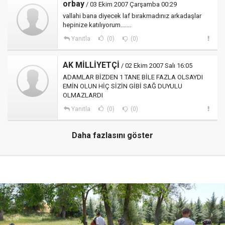
orbay
/ 03 Ekim 2007 Çarşamba 00:29
vallahi bana diyecek laf bırakmadınız arkadaşlar
hepinize katılıyorum.......
Yanıtla
(0)
(0)
AK MİLLİYETÇİ
/ 02 Ekim 2007 Salı 16:05
ADAMLAR BİZDEN 1 TANE BİLE FAZLA OLSAYDI
EMİN OLUN HİÇ SİZİN GİBİ SAĞ DUYULU
OLMAZLARDI
Yanıtla
(0)
(0)
Daha fazlasını göster