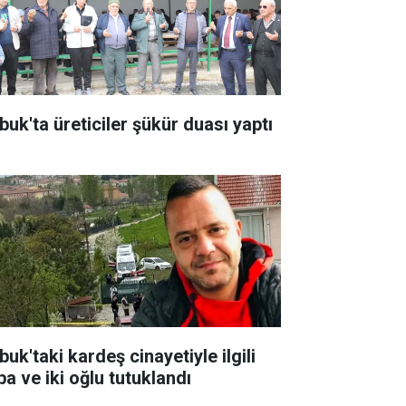
buk'ta üreticiler şükür duası yaptı
uk'taki kardeş cinayetiyle ilgili
ba ve iki oğlu tutuklandı