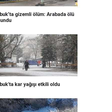
buk’ta gizemli ölüm: Arabada ölü
lundu
uk'ta kar yağışı etkili oldu