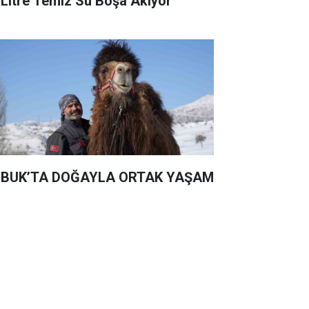
 Litre Temiz Su Boşa Akıyor
BUK’TA DOĞAYLA ORTAK YAŞAM