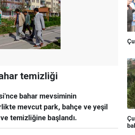
Çu
ahar temizliği
si'nce bahar mevsiminin
rlikte mevcut park, bahçe ve yeşil
ve temizliğine başlandı.
Çub
ba