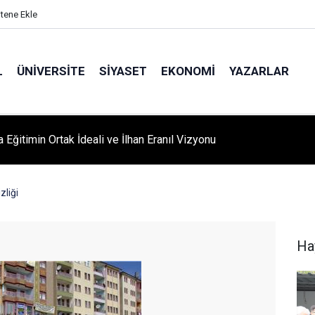
itene Ekle
L
ÜNIVERSITE
SIYASET
EKONOMI
YAZARLAR
A ‘YAZA MERHABA’ COŞKUSU: Kursiyerler Gönüllerince Eğlendi
zliği
Ha