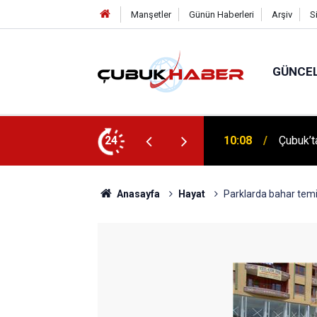
Manşetler
Günün Haberleri
Arşiv
S
GÜNCE
 İlhan Eranıl Vizyonu
24
12:06
ÇUBUK’T
Anasayfa
Hayat
Parklarda bahar temi