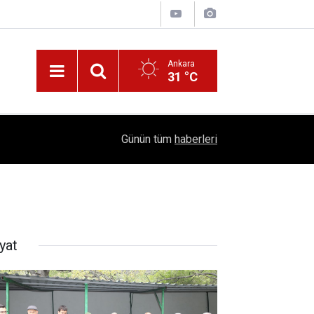
Ankara
31 °C
!
16:41
1504 Kep, Tek Bir Hedef: Bilim Kenti Çubuk
Günün tüm
haberleri
yat