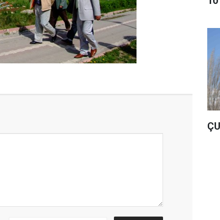
10
ÇU