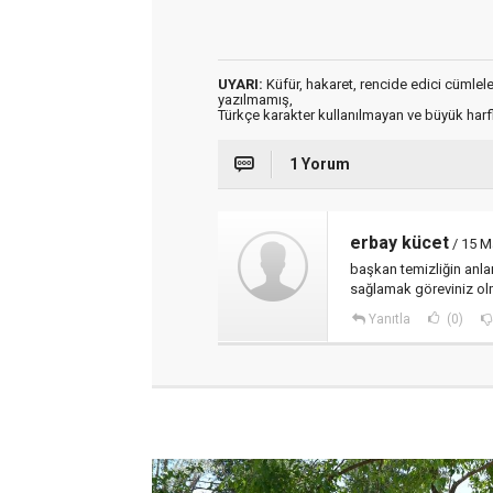
UYARI:
Küfür, hakaret, rencide edici cümleler 
yazılmamış,
Türkçe karakter kullanılmayan ve büyük har
1 Yorum
erbay kücet
/ 15 M
başkan temizliğin anla
sağlamak göreviniz olm
Yanıtla
(0)