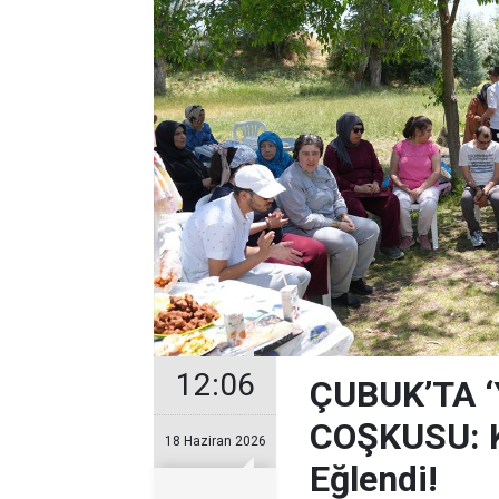
12:06
ÇUBUK’TA 
COŞKUSU: Ku
18 Haziran 2026
Eğlendi!