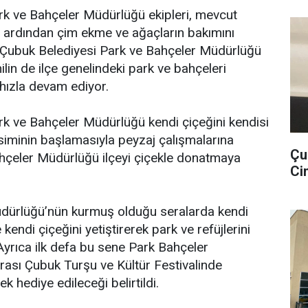
rk ve Bahçeler Müdürlüğü ekipleri, mevcut
in ardından çim ekme ve ağaçların bakımını
 Çubuk Belediyesi Park ve Bahçeler Müdürlüğü
lin de ilçe genelindeki park ve bahçeleri
hızla devam ediyor.
k ve Bahçeler Müdürlüğü kendi çiçeğini kendisi
vsiminin başlamasıyla peyzaj çalışmalarına
Çu
hçeler Müdürlüğü ilçeyi çiçekle donatmaya
Cin
dürlüğü’nün kurmuş olduğu seralarda kendi
kendi çiçeğini yetiştirerek park ve refüjlerini
yrıca ilk defa bu sene Park Bahçeler
ası Çubuk Turşu ve Kültür Festivalinde
çek hediye edileceği belirtildi.