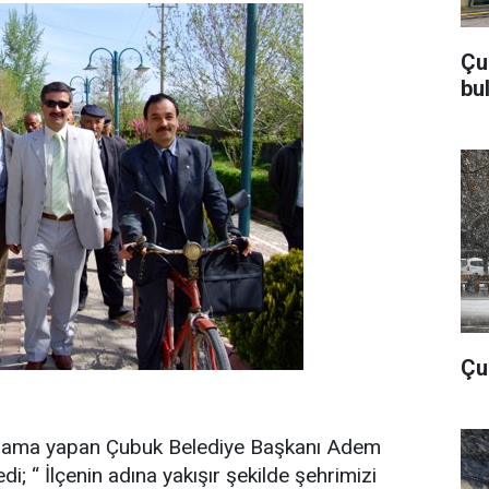
Çu
bu
Çub
açıklama yapan Çubuk Belediye Başkanı Adem
di; “ İlçenin adına yakışır şekilde şehrimizi