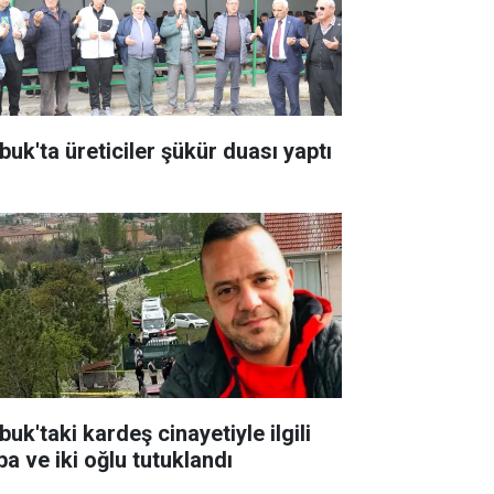
buk'ta üreticiler şükür duası yaptı
uk'taki kardeş cinayetiyle ilgili
ba ve iki oğlu tutuklandı