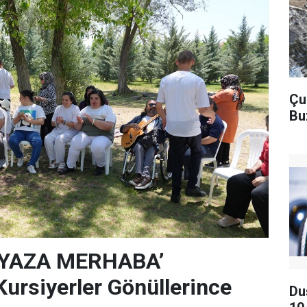
Çu
Bu
‘YAZA MERHABA’
rsiyerler Gönüllerince
Du