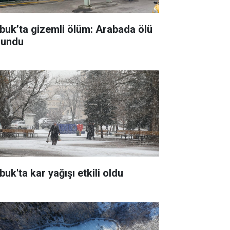
buk’ta gizemli ölüm: Arabada ölü
lundu
uk'ta kar yağışı etkili oldu