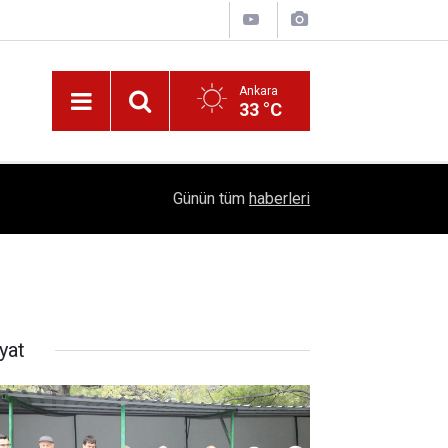
Ankara
33 °C
!
16:41
1504 Kep, Tek Bir Hedef: Bilim Kenti Çubuk
Günün tüm
haberleri
yat