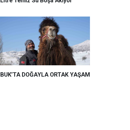
 Litre Temiz Su Boşa Akıyor
BUK’TA DOĞAYLA ORTAK YAŞAM