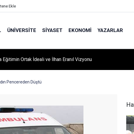
itene Ekle
L
ÜNIVERSITE
SIYASET
EKONOMI
YAZARLAR
A ‘YAZA MERHABA’ COŞKUSU: Kursiyerler Gönüllerince Eğlendi
adın Pencereden Düştü
Ha