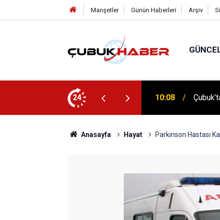
Manşetler
Günün Haberleri
Arşiv
S
GÜNCE
 İlhan Eranıl Vizyonu
24
12:06
ÇUBUK’T
Anasayfa
Hayat
Parkinson Hastası K