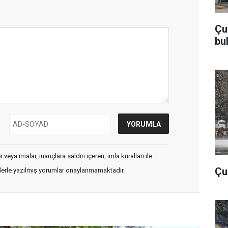
Çu
bu
veya imalar, inançlara saldırı içeren, imla kuralları ile
Çub
flerle yazılmış yorumlar onaylanmamaktadır.