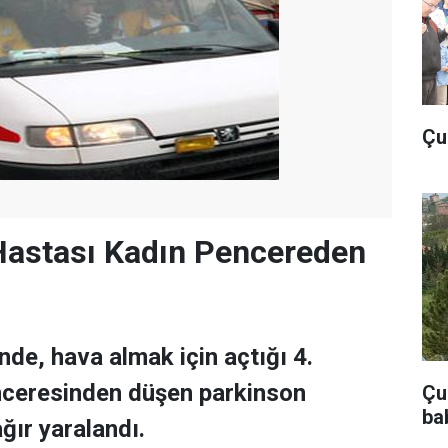
Çu
Hastası Kadın Pencereden
nde, hava almak için açtığı 4.
nceresinden düşen parkinson
Çub
ba
ğır yaralandı.