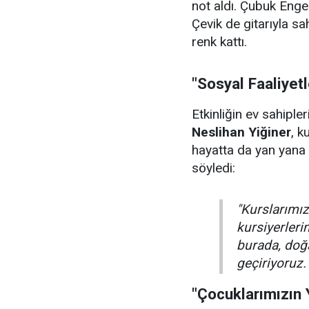
not aldı. Çubuk Enge
Çevik de gitarıyla sa
renk kattı.
"Sosyal Faaliyet
Etkinliğin ev sahiple
Neslihan Yiğiner
, k
hayatta da yan yana 
söyledi:
"Kurslarımızı
kursiyerler
burada, doğa
geçiriyoruz.
"Çocuklarımızın