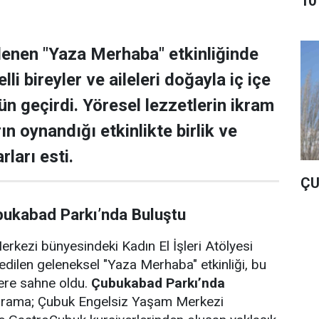
10
lenen "Yaza Merhaba" etkinliğinde
lli bireyler ve aileleri doğayla iç içe
ün geçirdi. Yöresel lezzetlerin ikram
rın oynandığı etkinlikte birlik ve
rları esti.
ÇU
bukabad Parkı’nda Buluştu
rkezi bünyesindeki Kadın El İşleri Atölyesi
edilen geleneksel "Yaza Merhaba" etkinliği, bu
lere sahne oldu.
Çubukabad Parkı’nda
ograma; Çubuk Engelsiz Yaşam Merkezi