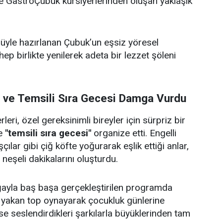
i ve GastroÇubuk kursiyerlerinden oluşan yaklaşık
ulüyle hazırlanan Çubuk’un eşsiz yöresel
 hep birlikte yenilerek adeta bir lezzet şöleni
i ve Temsili Sıra Gecesi Damga Vurdu
eri, özel gereksinimli bireyler için sürpriz bir
e
"temsili sıra gecesi"
organize etti. Engelli
çılar gibi çiğ köfte yoğurarak eşlik ettiği anlar,
e neşeli dakikalarını oluşturdu.
doğayla baş başa gerçekleştirilen programda
p yakan top oynayarak çocukluk günlerine
se seslendirdikleri şarkılarla büyüklerinden tam