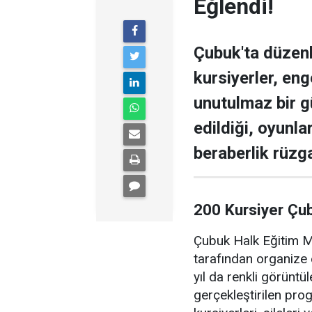
Eğlendi!
Çubuk'ta düzen
kursiyerler, enge
unutulmaz bir g
edildiği, oyunla
beraberlik rüzga
200 Kursiyer Çu
Çubuk Halk Eğitim Me
tarafından organize 
yıl da renkli görüntü
gerçekleştirilen pr