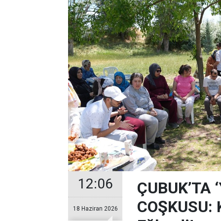
12:06
ÇUBUK’TA 
COŞKUSU: Ku
18 Haziran 2026