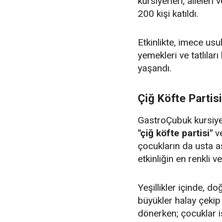
kursiyerleri, aileler
200 kişi katıldı.
Etkinlikte, imece us
yemekleri ve tatlıları
yaşandı.
Çiğ Köfte Partis
GastroÇubuk kursiyerl
"çiğ köfte partisi"
v
çocukların da usta aş
etkinliğin en renkli v
Yeşillikler içinde, 
büyükler halay çeki
dönerken; çocuklar i