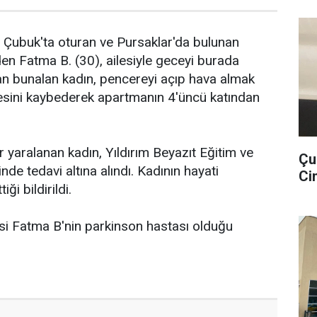
e, Çubuk'ta oturan ve Pursaklar'da bulunan
iden Fatma B. (30), ailesiyle geceyi burada
an bunalan kadın, pencereyi açıp hava almak
gesini kaybederek apartmanın 4'üncü katından
 yaralanan kadın, Yıldırım Beyazıt Eğitim ve
Çu
de tedavi altına alındı. Kadının hayati
Cin
ği bildirildi.
si Fatma B'nin parkinson hastası olduğu