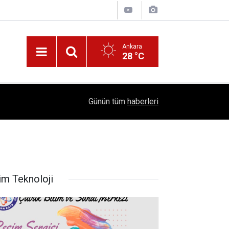
Ankara
28 °C
!
16:41
1504 Kep, Tek Bir Hedef: Bilim Kenti Çubuk
Günün tüm
haberleri
im Teknoloji