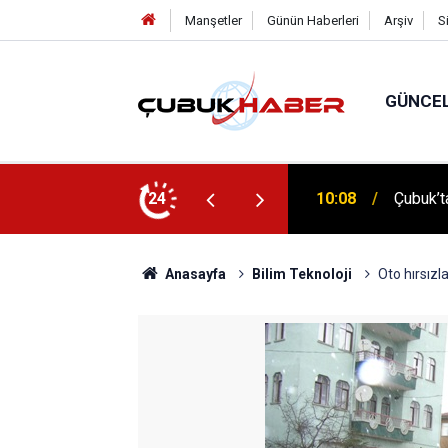
Manşetler
Günün Haberleri
Arşiv
S
GÜNCE
 İlhan Eranıl Vizyonu
24
12:06
ÇUBUK’T
Anasayfa
Bilim Teknoloji
Oto hırsızl