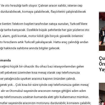
ile oto hırsızlığı tarih oluyor. Çalınan aracın sahibi, isterse cep
urdurabilecek, kornaya çalabilecek, flaşörlerini çalıştırabilecek
e Sentim Telekom bayileri tarafından satışa sunulan, Turkcell'lilere
lığı tarihe karışacak. Özellikle büyük şehirlerde her gün yüzlerce oto
it, alarm, gizli kontak, motor kilidi gibi birçok güvenlik önlemini
to hırsızlarını artık Turkcell yakalayacak. Hatta araç çalındığı andan
iği hakkında sahibine anında bilgiler gelecek.
Çu
kumanda
Ör
eceğiniz küçük bir cihazdır. Bu cihaz baz istasyonlarından gelen
Ya
kcell şebekesi üzerinden kısa mesaj olarak cep telefonunuza
Ge
ber yatağınızda uyurken aracınız kapının önünden çalındı.
erek yok... Çok kısa bir süre içinde cep telefonunuza gelen mesaj
ni alır ve Otomubul sayesinde aracınızın nereye gittiğini adım adım
e cep telefonunuzu uzaktan kumanda aleti gibi kullanmanız mümkün.
mutlar sayesinde aracınızın motorunu durdurabilir, kornasını çalabilir,