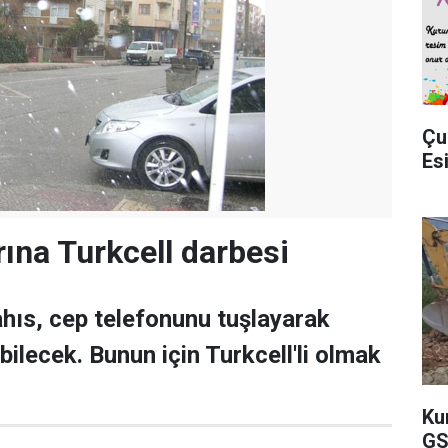
Çu
Es
rına Turkcell darbesi
ahıs, cep telefonunu tuşlayarak
ilecek. Bunun için Turkcell'li olmak
Ku
GS