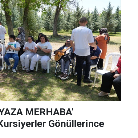
‘YAZA MERHABA’
rsiyerler Gönüllerince