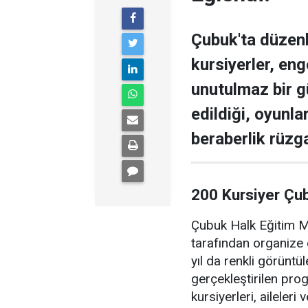
Çubuk'ta düzen
kursiyerler, enge
unutulmaz bir g
edildiği, oyunla
beraberlik rüzga
200 Kursiyer Çu
Çubuk Halk Eğitim Me
tarafından organize 
yıl da renkli görüntü
gerçekleştirilen pr
kursiyerleri, aileler