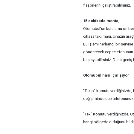
flaşörlerini çalıştırabilirsiniz.
15 dakikada montaj
Otomubul'un kurulumu on beş d
cihaza takılması, cihazın araçta
Bu işlemi herhangi bir servise
gönderecek cep telefonunun 
başlayabilirsiniz. Daha geniş b
Otomubul nasıl çalışıyor
"Takıp" komutu verdiğinizde,
değişiminde cep telefonunuza
"Tek" Komutu verdiğinizde, O
hangi bölgede olduğunu bildir