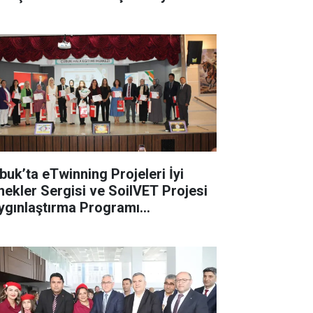
buk’ta eTwinning Projeleri İyi
nekler Sergisi ve SoilVET Projesi
ygınlaştırma Programı
rçekleştirildi