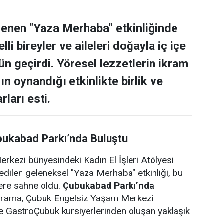
lenen "Yaza Merhaba" etkinliğinde
lli bireyler ve aileleri doğayla iç içe
ün geçirdi. Yöresel lezzetlerin ikram
rın oynandığı etkinlikte birlik ve
rları esti.
bukabad Parkı’nda Buluştu
rkezi bünyesindeki Kadın El İşleri Atölyesi
edilen geleneksel "Yaza Merhaba" etkinliği, bu
lere sahne oldu.
Çubukabad Parkı’nda
ograma; Çubuk Engelsiz Yaşam Merkezi
i ve GastroÇubuk kursiyerlerinden oluşan yaklaşık