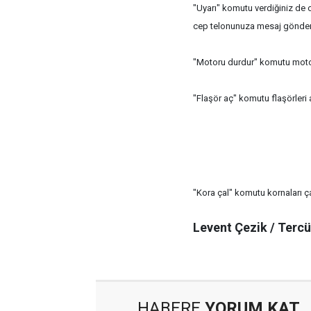
"Uyarı" komutu verdiğiniz de
cep telonunuza mesaj gönderi
"Motoru durdur" komutu motoru
"Flaşör aç" komutu flaşörleri 
"Kora çal" komutu kornaları ç
Levent Çezik / Ter
HABERE
YORUM KAT