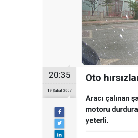
20:35
Oto hırsızla
19 Şubat 2007
Aracı çalınan ş
motoru durdurab
yeterli.