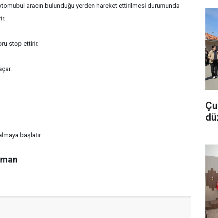
 otomubul aracın bulunduğu yerden hareket ettirilmesi durumunda
r.
 stop ettirir.
açar.
Çu
dü
almaya başlatır.
cüman