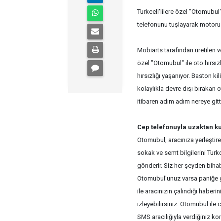
Turkcell'lilere özel "Otomubul" 
telefonunu tuşlayarak motoru d
Mobiarts tarafından üretilen v
özel "Otomubul" ile oto hırsız
hırsızlığı yaşanıyor. Baston kil
kolaylıkla devre dışı bırakan o
itibaren adım adım nereye gitt
Cep telefonuyla uzaktan 
Otomubul, aracınıza yerleştir
sokak ve semt bilgilerini Tur
gönderir. Siz her şeyden biha
Otomubul'unuz varsa paniğe g
ile aracınızın çalındığı haberi
izleyebilirsiniz. Otomubul il
SMS aracılığıyla verdiğiniz ko