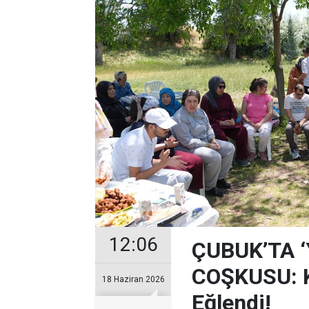
12:06
ÇUBUK’TA 
COŞKUSU: Ku
18 Haziran 2026
Eğlendi!