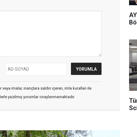
AY
Böl
veya imalar, inançlara saldırı içeren, imla kuralları ile
flerle yazılmış yorumlar onaylanmamaktadır.
Tü
Sc