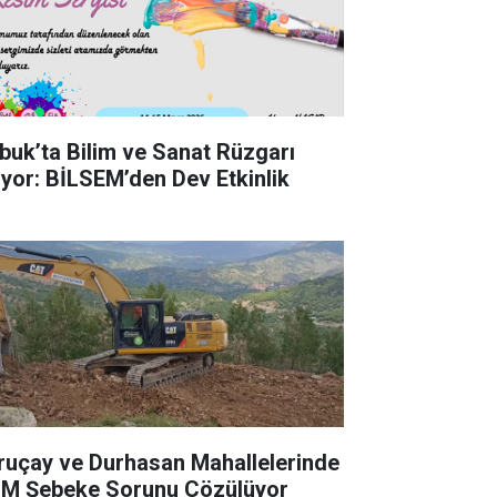
buk’ta Bilim ve Sanat Rüzgarı
iyor: BİLSEM’den Dev Etkinlik
ruçay ve Durhasan Mahallelerinde
M Şebeke Sorunu Çözülüyor