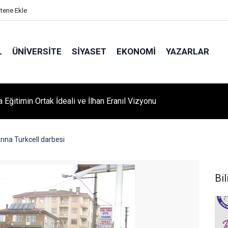
itene Ekle
L
ÜNIVERSITE
SIYASET
EKONOMI
YAZARLAR
A ‘YAZA MERHABA’ COŞKUSU: Kursiyerler Gönüllerince Eğlendi
arına Turkcell darbesi
Bil