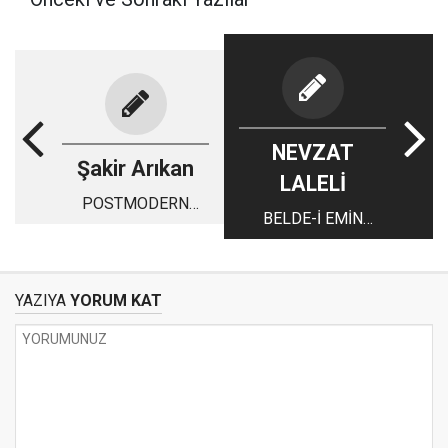
NEVZAT
Şakir Arıkan
LALELİ
POSTMODERN
BELDE-İ EMİN
KENT MÜMKÜN MÜ,
NASIL OLMALI
HEM DE ÇUBUK’TA?
YAZIYA
YORUM KAT