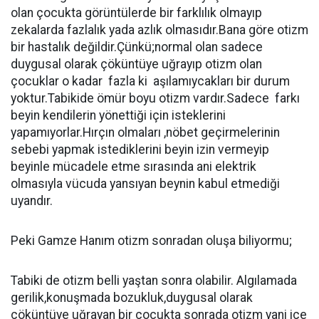
olan çocukta görüntülerde bir farklılık olmayıp
zekalarda fazlalık yada azlık olmasıdır.Bana göre otizm
bir hastalık değildir.Çünkü;normal olan sadece
duygusal olarak çöküntüye uğrayıp otizm olan
çocuklar o kadar fazla ki aşılamıycakları bir durum
yoktur.Tabikide ömür boyu otizm vardır.Sadece farkı
beyin kendilerin yönettiği için isteklerini
yapamıyorlar.Hırçın olmaları ,nöbet geçirmelerinin
sebebi yapmak istediklerini beyin izin vermeyip
beyinle mücadele etme sırasında ani elektrik
olmasıyla vücuda yansıyan beynin kabul etmediği
uyandır.
Peki Gamze Hanım otizm sonradan oluşa biliyormu;
Tabiki de otizm belli yaştan sonra olabilir. Algılamada
gerilik,konuşmada bozukluk,duygusal olarak
çöküntüye uğrayan bir çocukta sonrada otizm yani içe