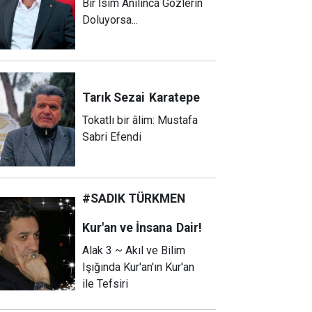
Bir İsim Anılınca Gözlerin
Doluyorsa...
Tarık Sezai
Karatepe
Tokatlı bir âlim: Mustafa
Sabri Efendi
#SADIK TÜRKMEN
Kur'an ve İnsana
Dair!
Alak 3 ~ Akıl ve Bilim
Işığında Kur'an'ın Kur'an
ile Tefsiri