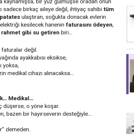
rba kaynamışsa, bir yüz gülmüşse oradan onun
o sadece birkaç aileye değil, ihtiyaç sahibi
tüm
 patates
ulaştıran, soğukta donacak evlerin
 elektriği kesilecek hanenin
faturasını ödeyen
,
e
rahmet gibi su getiren
biri…
aturalar değil.
yağında ayakkabısı eksikse,
cı yoksa,
izin medikal cihazı alınacaksa…
ık… Medikal…
ç düşerse, o yöne koşar.
, bazen bir hayırseverin desteğiyle…
ter” demeden.