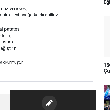
Eğ
muz verirsek,
 bir aileyi ayağa kaldırabiliriz.
l patates,
atura,
ebessüm…
eğiştirir.
fa okunmuştur
15
Çu