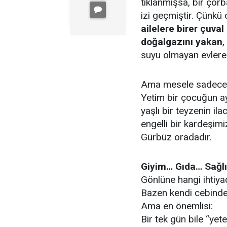
tıklanmışsa, bir ço
izi geçmiştir. Çünkü 
ailelere birer çuval
doğalgazını yakan
,
suyu olmayan evler
Ama mesele sadece f
Yetim bir çocuğun a
yaşlı bir teyzenin ila
engelli bir kardeşim
Gürbüz oradadır.
Giyim… Gıda… Sağl
Gönlüne hangi ihtiya
Bazen kendi cebinden
Ama en önemlisi:
Bir tek gün bile “ye