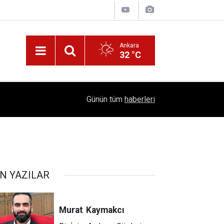
Ankara
32 °C
16:41
1504 Kep, Tek Bir Hedef: Bilim Kenti Çubuk
Günün tüm
haberleri
!
N YAZILAR
Murat
Kaymakcı