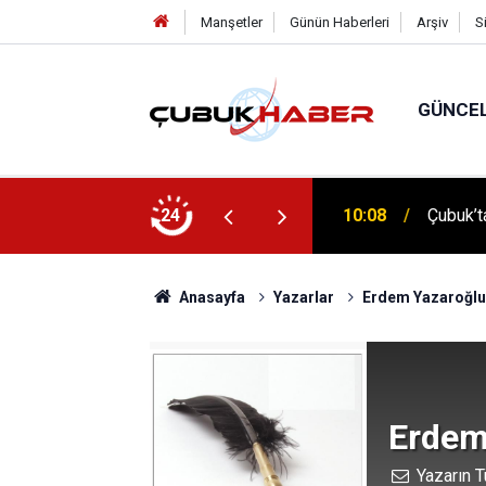
Manşetler
Günün Haberleri
Arşiv
S
GÜNCE
10:08
Çubuk’ta
24
12:06
ÇUBUK’T
Anasayfa
Yazarlar
Erdem Yazaroğlu
Erdem
Yazarın T