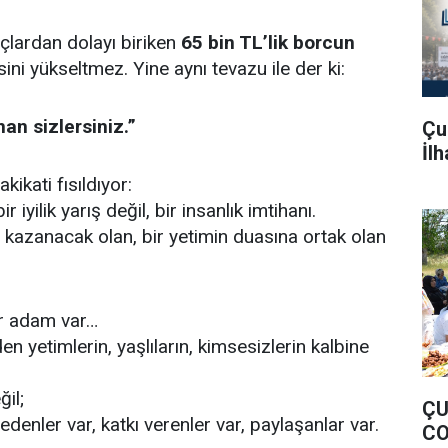
çlardan dolayı biriken
65 bin TL’lik borcun
sini yükseltmez. Yine aynı tevazu ile der ki:
an sizlersiniz.”
Çu
İl
kikati fısıldıyor:
 iyilik yarış değil, bir insanlık imtihanı.
kazanacak olan, bir yetimin duasına ortak olan
r adam var…
yetimlerin, yaşlıların, kimsesizlerin kalbine
il;
ÇU
enler var, katkı verenler var, paylaşanlar var.
CO