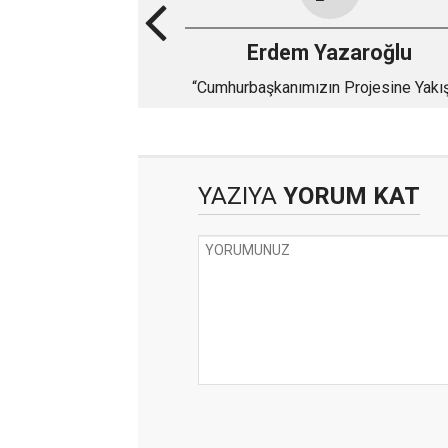
Erdem Yazaroğlu
“Cumhurbaşkanımızın Projesine Yakı
Vizyon: Çubuk’a Ziraat ve Veterinerl
Fakültesi”
YAZIYA
YORUM KAT