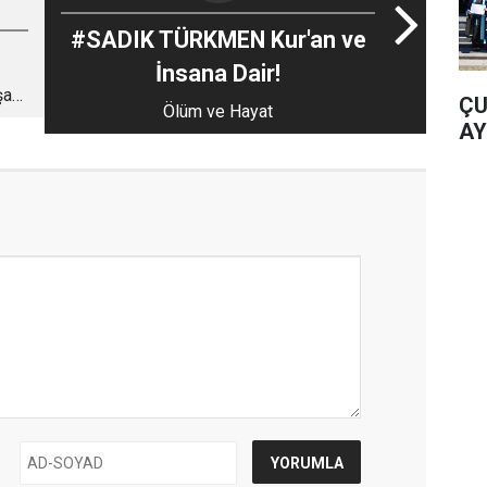
#SADIK TÜRKMEN Kur'an ve
İnsana Dair!
şan
ÇU
Ölüm ve Hayat
ik
AY