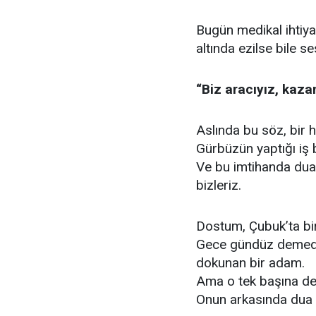
Bugün medikal ihtiya
altında ezilse bile se
“Biz aracıyız, kazan
Aslında bu söz, bir ha
Gürbüzün yaptığı iş bir
Ve bu imtihanda dua 
bizleriz.
Dostum, Çubuk’ta bi
Gece gündüz demeden 
dokunan bir adam.
Ama o tek başına değ
Onun arkasında dua ed