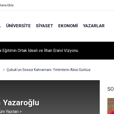
itene Ekle
L
ÜNIVERSITE
SIYASET
EKONOMI
YAZARLAR
 Eğitimin Ortak İdeali ve İlhan Eranıl Vizyonu
A ‘YAZA MERHABA’ COŞKUSU: Kursiyerler Gönüllerince Eğlendi
Çubuk’un Sessiz Kahramanı: Yetimlerin Abisi Gürbüz
SO
 Yazaroğlu
üm Yazıları >