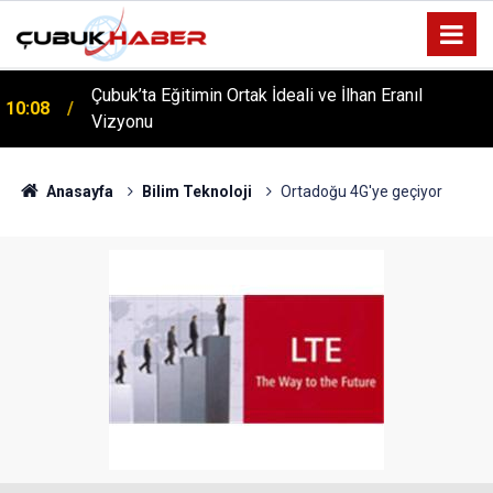
Çubuk’ta Eğitimin Ortak İdeali ve İlhan Eranıl
10:08
ÇUBUK’TA ‘YAZA MERHABA’ COŞKUSU: Kursiyerler
Vizyonu
12:06
Gönüllerince Eğlendi!
Anasayfa
Bilim Teknoloji
Ortadoğu 4G'ye geçiyor