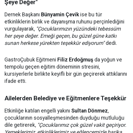
Şeye Değer"
Dernek Başkanı
Bünyamin Çevik
ise bu tür
etkinliklerin birlik ve dayanışma ruhunu perçinlediğini
vurgulayarak,
"Çocuklarımızın yüzündeki tebessüm
her şeye değer. Emeği geçen, bu güzel güne katkı
sunan herkese yürekten teşekkür ediyorum"
dedi.
GastroÇubuk Eğitmeni
Filiz Erdoğmuş
da yoğun ve
tempolu geçen eğitim döneminin stresini,
kursiyerlerle birlikte keyifli bir gün geçirerek attıklarını
ifade etti.
Ailelerden Belediye ve Eğitmenlere Teşekkür
Etkinliğe katılan engelli yakını
Sultan Dönmez
,
çocuklarının sosyalleşmesinden duyduğu mutluluğu
dile getirerek,
"Çocuklarımız çok güzel vakit geçiriyor.
Yemeklerimiz, etkinliklerimiz ve eğlencemizle harika