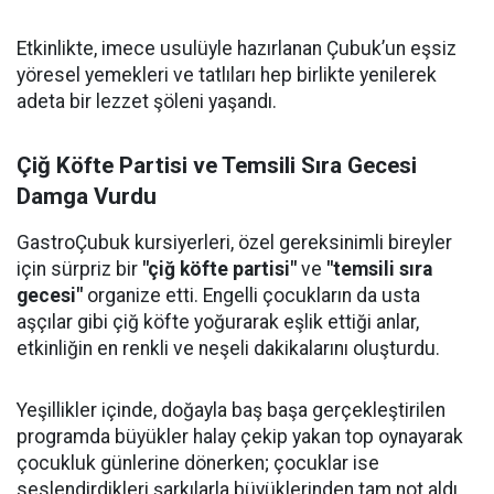
Etkinlikte, imece usulüyle hazırlanan Çubuk’un eşsiz
yöresel yemekleri ve tatlıları hep birlikte yenilerek
adeta bir lezzet şöleni yaşandı.
Çiğ Köfte Partisi ve Temsili Sıra Gecesi
Damga Vurdu
GastroÇubuk kursiyerleri, özel gereksinimli bireyler
için sürpriz bir
"çiğ köfte partisi"
ve
"temsili sıra
gecesi"
organize etti. Engelli çocukların da usta
aşçılar gibi çiğ köfte yoğurarak eşlik ettiği anlar,
etkinliğin en renkli ve neşeli dakikalarını oluşturdu.
Yeşillikler içinde, doğayla baş başa gerçekleştirilen
programda büyükler halay çekip yakan top oynayarak
çocukluk günlerine dönerken; çocuklar ise
seslendirdikleri şarkılarla büyüklerinden tam not aldı.