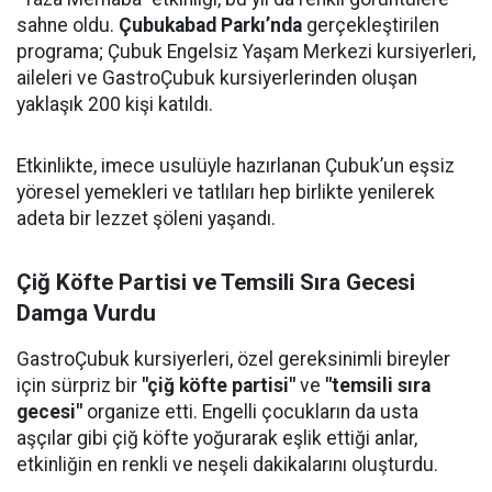
sahne oldu.
Çubukabad Parkı’nda
gerçekleştirilen
programa; Çubuk Engelsiz Yaşam Merkezi kursiyerleri,
aileleri ve GastroÇubuk kursiyerlerinden oluşan
yaklaşık 200 kişi katıldı.
Etkinlikte, imece usulüyle hazırlanan Çubuk’un eşsiz
yöresel yemekleri ve tatlıları hep birlikte yenilerek
adeta bir lezzet şöleni yaşandı.
Çiğ Köfte Partisi ve Temsili Sıra Gecesi
Damga Vurdu
GastroÇubuk kursiyerleri, özel gereksinimli bireyler
için sürpriz bir
"çiğ köfte partisi"
ve
"temsili sıra
gecesi"
organize etti. Engelli çocukların da usta
aşçılar gibi çiğ köfte yoğurarak eşlik ettiği anlar,
etkinliğin en renkli ve neşeli dakikalarını oluşturdu.