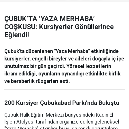
ÇUBUK’TA ‘YAZA MERHABA’
COŞKUSU: Kursiyerler Gönüllerince
Eğlendi!
Çubuk'ta düzenlenen "Yaza Merhaba" etkinliğinde
kursiyerler, engelli bireyler ve aileleri doğayla iç içe
unutulmaz bir gün geçirdi. Yöresel lezzetlerin
ikram edildiği, oyunların oynandığı etkinlikte birlik
ve beraberlik rüzgarları esti.
200 Kursiyer Çubukabad Parkı’nda Buluştu
Çubuk Halk Eğitim Merkezi bünyesindeki Kadın El
İşleri Atölyesi tarafından organize edilen geleneksel
"Yaza Merhaba" etkinliği, bu yıl da renkli görüntülere