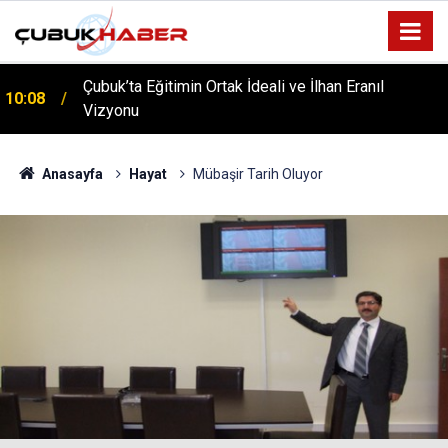
Çubuk’ta Eğitimin Ortak İdeali ve İlhan Eranıl
10:08
Vizyonu
ÇUBUK’TA ‘YAZA MERHABA’ COŞKUSU: Kursiyerler
12:06
Gönüllerince Eğlendi!
Anasayfa
Hayat
Mübaşir Tarih Oluyor