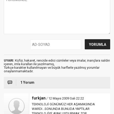
UYARI:
Küfür, hakaret, rencide edici cümleler veya imalar, inançlara saldırı
içeren, imla kuralları ile yazılmamış,
Türkçe karakter kullanılmayan ve büyük harflerle yazılmış yorumlar
onaylanmamaktadır.
1 Yorum
furkjan
/ 12 Mayıs 2009 Salı 22:22
TEKNOLOJİ GÜNÜMÜZ HER AŞAMASINDA
WARDI...SONUNDA BUNUDA YAPTILAR
TEKNOLOJİYE AYAK UYDURMAK ZOR...