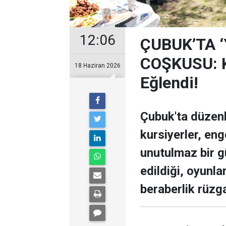
12:06
ÇUBUK’TA 
COŞKUSU: Ku
18 Haziran 2026
Eğlendi!
Çubuk'ta düzen
kursiyerler, enge
unutulmaz bir g
edildiği, oyunla
beraberlik rüzga