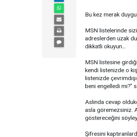
Bu kez merak duygusu 
MSN listelerinde siz
adreslerden uzak dur
dikkatli okuyun...
MSN listesine girdiği
kendi listenizde o k
listenizde çevrimdışı
beni engelledi mi?" so
Aslında cevap oldukç
asla göremezsiniz. A
göstereceğini söyley
Şifresini kaptıranlar