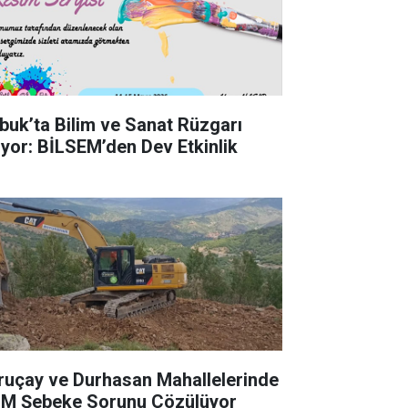
buk’ta Bilim ve Sanat Rüzgarı
iyor: BİLSEM’den Dev Etkinlik
ruçay ve Durhasan Mahallelerinde
M Şebeke Sorunu Çözülüyor