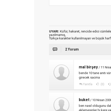
UYARI:
Küfür, hakaret, rencide edici cümleler 
yazılmamış,
Türkçe karakter kullanılmayan ve büyük har
2 Yorum
mal birşey
/ 11 Nis
bende 10 tane anıtı vü
girecek sacma
Yanıtla
(0)
buket
/ 10 Nisan 20
ben nasıl oldugunu da
eklemesinler bi kere y