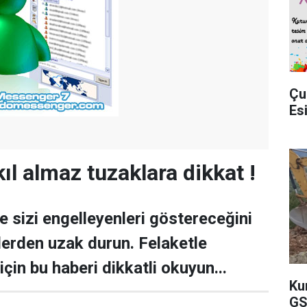
Çu
Es
ıl almaz tuzaklara dikkat !
e sizi engelleyenleri göstereceğini
erden uzak durun. Felaketle
çin bu haberi dikkatli okuyun...
Ku
GS