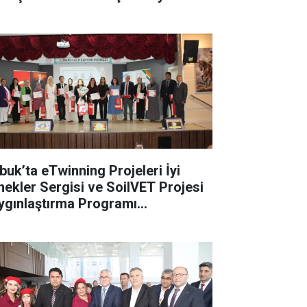
buk’ta eTwinning Projeleri İyi
nekler Sergisi ve SoilVET Projesi
ygınlaştırma Programı
rçekleştirildi