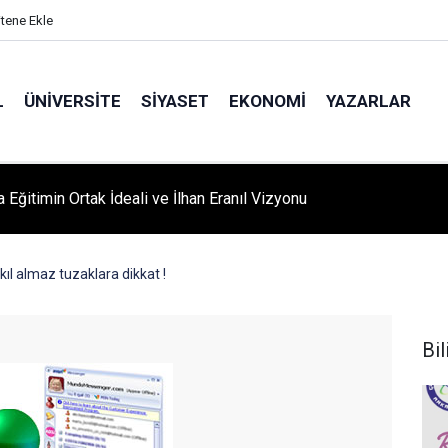
itene Ekle
L
ÜNIVERSITE
SIYASET
EKONOMI
YAZARLAR
A ‘YAZA MERHABA’ COŞKUSU: Kursiyerler Gönüllerince Eğlendi
ıl almaz tuzaklara dikkat !
Bil