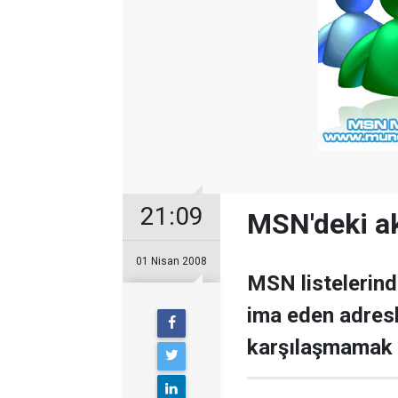
21:09
MSN'deki ak
01 Nisan 2008
MSN listelerind
ima eden adresl
karşılaşmamak i