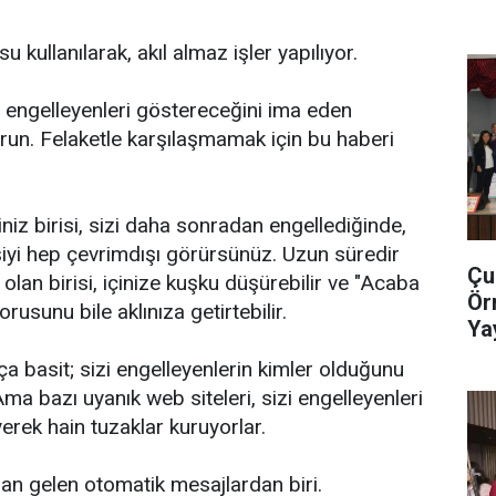
kullanılarak, akıl almaz işler yapılıyor.
i engelleyenleri göstereceğini ima eden
un. Felaketle karşılaşmamak için bu haberi
niz birisi, sizi daha sonradan engellediğinde,
işiyi hep çevrimdışı görürsünüz. Uzun süredir
Çu
 olan birisi, içinize kuşku düşürebilir ve "Acaba
Ör
rusunu bile aklınıza getirtebilir.
Ya
Ge
a basit; sizi engelleyenlerin kimler olduğunu
ma bazı uyanık web siteleri, sizi engelleyenleri
erek hain tuzaklar kuruyorlar.
dan gelen otomatik mesajlardan biri.