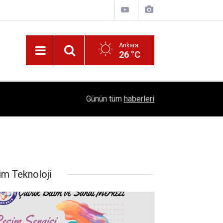
Ankara
26 °C
!
16:41
1504 Kep, Tek Bir Hedef: Bilim Kenti Çubuk
Günün tüm
haberleri
im Teknoloji