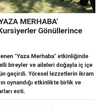
‘YAZA MERHABA’
rsiyerler Gönüllerince
lenen "Yaza Merhaba" etkinliğinde
lli bireyler ve aileleri doğayla iç içe
ün geçirdi. Yöresel lezzetlerin ikram
rın oynandığı etkinlikte birlik ve
rları esti.