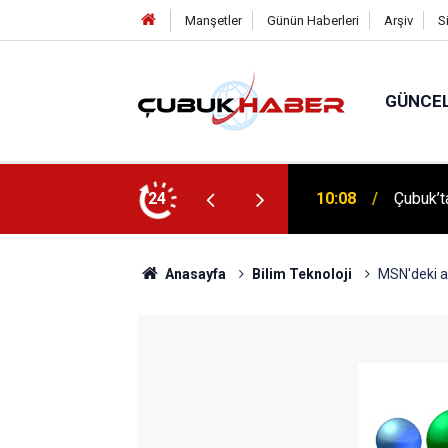
Manşetler
Günün Haberleri
Arşiv
S
GÜNCE
 İlhan Eranıl Vizyonu
24
12:06
ÇUBUK’T
Anasayfa
Bilim Teknoloji
MSN'deki ak