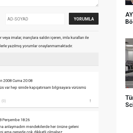
AY
Böl
veya imalar, inançlara saldırı içeren, imla kuralları ile
flerle yazılmış yorumlar onaylanmamaktadır.
an 2008 Cuma 20:08
rüs var hep sinide kapqatırsam bilgisayara vürüsmü
Tü
(0)
Sc
08 Perşembe 18:26
ha anlaymadım msndekilerde her önüne geleni
ani ama genede çok dikkatli olmalıyız