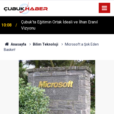
Çubuk’ta Eğitimin Ortak İdeali ve İlhan Eranıl
10:08
ÇUBUK’TA ‘YAZA MERHABA’ COŞKUSU: Kursiyerler
Vizyonu
12:06
Gönüllerince Eğlendi!
Anasayfa
Bilim Teknoloji
Microsoft a Şok Eden
Baskın!