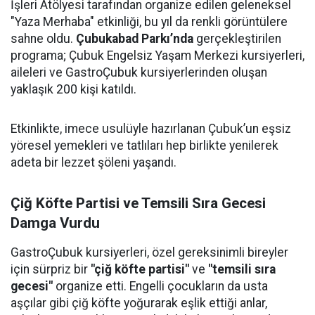
İşleri Atölyesi tarafından organize edilen geleneksel
"Yaza Merhaba" etkinliği, bu yıl da renkli görüntülere
sahne oldu.
Çubukabad Parkı’nda
gerçekleştirilen
programa; Çubuk Engelsiz Yaşam Merkezi kursiyerleri,
aileleri ve GastroÇubuk kursiyerlerinden oluşan
yaklaşık 200 kişi katıldı.
Etkinlikte, imece usulüyle hazırlanan Çubuk’un eşsiz
yöresel yemekleri ve tatlıları hep birlikte yenilerek
adeta bir lezzet şöleni yaşandı.
Çiğ Köfte Partisi ve Temsili Sıra Gecesi
Damga Vurdu
GastroÇubuk kursiyerleri, özel gereksinimli bireyler
için sürpriz bir
"çiğ köfte partisi"
ve
"temsili sıra
gecesi"
organize etti. Engelli çocukların da usta
aşçılar gibi çiğ köfte yoğurarak eşlik ettiği anlar,