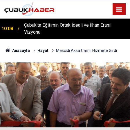
ÇUBUK’TA ‘YAZA MERHABA’ COŞKUSU: Kursiyerler
12:06
Gönüllerince Eğlendi!
Anasayfa
Hayat
Mescidi Aksa Camii Hizmete Girdi