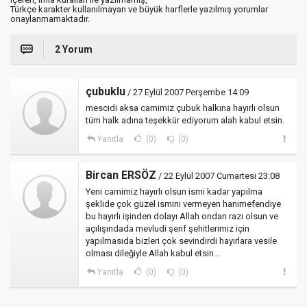
Türkçe karakter kullanılmayan ve büyük harflerle yazılmış yorumlar
onaylanmamaktadır.
2 Yorum
çubuklu
/ 27 Eylül 2007 Perşembe 14:09
mescidi aksa camimiz çubuk halkına hayırlı olsun
tüm halk adına teşekkür ediyorum alah kabul etsin.
Yanıtla
(0)
(0)
Bircan ERSÖZ
/ 22 Eylül 2007 Cumartesi 23:08
Yeni camimiz hayırlı olsun ismi kadar yapılma
şeklide çok güzel ismini vermeyen hanımefendiye
bu hayırlı işinden dolayı Allah ondan razı olsun ve
açılışındada mevludi şerif şehitlerimiz için
yapılmasıda bizleri çok sevindirdi hayırlara vesile
olması dileğiyle Allah kabul etsin...
Yanıtla
(0)
(0)