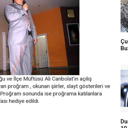
Çu
Bu
u ve İlçe Müftüsü Ali Canbolat'ın açılış
n proğram , okunan şiirler, slayt gösterileri ve
i.Proğram sonunda ise proğrama katılanlara
ası hediye edildi.
Du