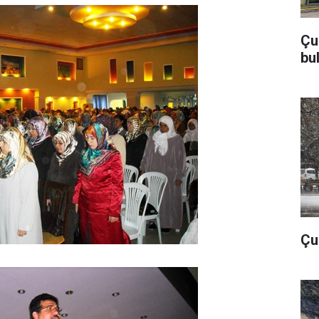
Çu
bu
Çub