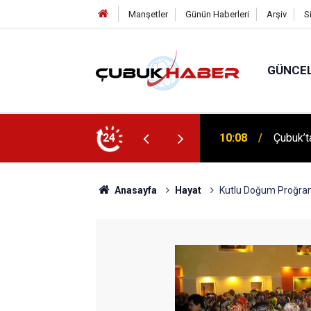
Manşetler
Günün Haberleri
Arşiv
S
GÜNCE
 İlhan Eranıl Vizyonu
24
12:06
ÇUBUK’T
Anasayfa
Hayat
Kutlu Doğum Proğram