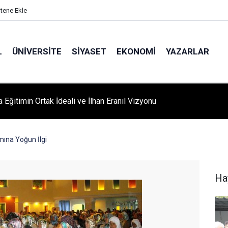
itene Ekle
L
ÜNIVERSITE
SIYASET
EKONOMI
YAZARLAR
A ‘YAZA MERHABA’ COŞKUSU: Kursiyerler Gönüllerince Eğlendi
ına Yoğun İlgi
Ha