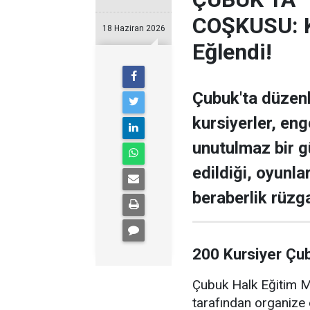
COŞKUSU: Ku
18 Haziran 2026
Eğlendi!
Çubuk'ta düzen
kursiyerler, enge
unutulmaz bir g
edildiği, oyunla
beraberlik rüzga
200 Kursiyer Çu
Çubuk Halk Eğitim Me
tarafından organize 