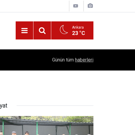
Ankara
23 °C
!
16:41
1504 Kep, Tek Bir Hedef: Bilim Kenti Çubuk
Günün tüm
haberleri
yat