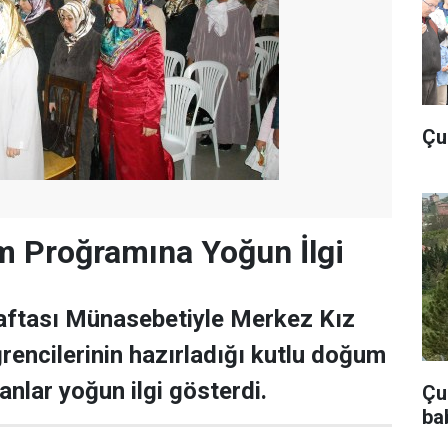
Çu
m Proğramına Yoğun İlgi
ftası Münasebetiyle Merkez Kız
rencilerinin hazırladığı kutlu doğum
nlar yoğun ilgi gösterdi.
Çub
ba