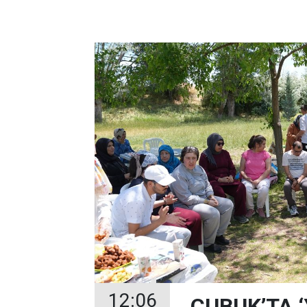
12:06
ÇUBUK’TA 