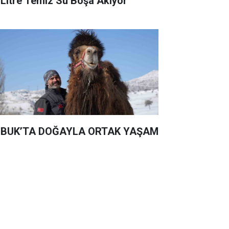
 Litre Temiz Su Boşa Akıyor
BUK’TA DOĞAYLA ORTAK YAŞAM