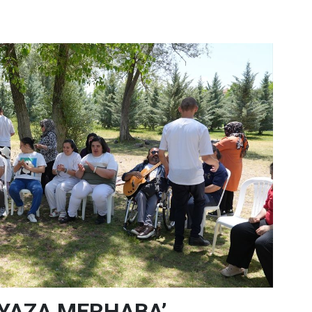
‘YAZA MERHABA’