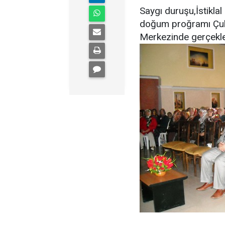
Saygı duruşu,İstiklal
doğum proğramı Çub
Merkezinde gerçekleş