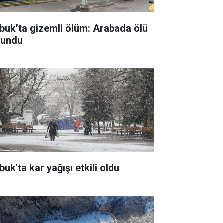
buk’ta gizemli ölüm: Arabada ölü
lundu
uk'ta kar yağışı etkili oldu