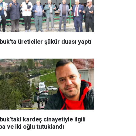
buk'ta üreticiler şükür duası yaptı
uk'taki kardeş cinayetiyle ilgili
ba ve iki oğlu tutuklandı