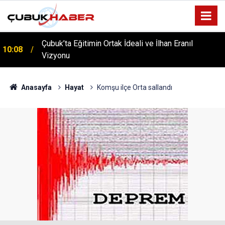
Çubuk’ta Eğitimin Ortak İdeali ve İlhan Eranıl
10:08
Vizyonu
ÇUBUK’TA ‘YAZA MERHABA’ COŞKUSU: Kursiyerler
12:06
Gönüllerince Eğlendi!
Anasayfa
Hayat
Komşu ilçe Orta sallandı