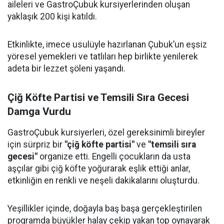
aileleri ve GastroÇubuk kursiyerlerinden oluşan
yaklaşık 200 kişi katıldı.
Etkinlikte, imece usulüyle hazırlanan Çubuk’un eşsiz
yöresel yemekleri ve tatlıları hep birlikte yenilerek
adeta bir lezzet şöleni yaşandı.
Çiğ Köfte Partisi ve Temsili Sıra Gecesi
Damga Vurdu
GastroÇubuk kursiyerleri, özel gereksinimli bireyler
için sürpriz bir
"çiğ köfte partisi"
ve
"temsili sıra
gecesi"
organize etti. Engelli çocukların da usta
aşçılar gibi çiğ köfte yoğurarak eşlik ettiği anlar,
etkinliğin en renkli ve neşeli dakikalarını oluşturdu.
Yeşillikler içinde, doğayla baş başa gerçekleştirilen
programda büyükler halay çekip yakan top oynayarak