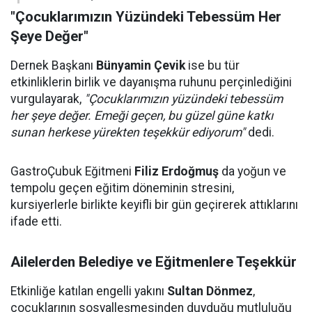
"Çocuklarımızın Yüzündeki Tebessüm Her
Şeye Değer"
Dernek Başkanı
Bünyamin Çevik
ise bu tür
etkinliklerin birlik ve dayanışma ruhunu perçinlediğini
vurgulayarak,
"Çocuklarımızın yüzündeki tebessüm
her şeye değer. Emeği geçen, bu güzel güne katkı
sunan herkese yürekten teşekkür ediyorum"
dedi.
GastroÇubuk Eğitmeni
Filiz Erdoğmuş
da yoğun ve
tempolu geçen eğitim döneminin stresini,
kursiyerlerle birlikte keyifli bir gün geçirerek attıklarını
ifade etti.
Ailelerden Belediye ve Eğitmenlere Teşekkür
Etkinliğe katılan engelli yakını
Sultan Dönmez
,
çocuklarının sosyalleşmesinden duyduğu mutluluğu