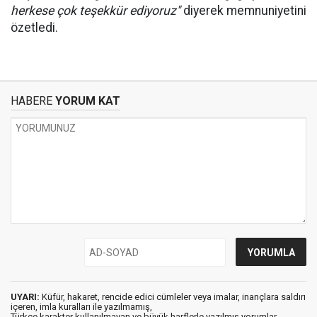
herkese çok teşekkür ediyoruz"
diyerek memnuniyetini
özetledi.
HABERE
YORUM KAT
UYARI:
Küfür, hakaret, rencide edici cümleler veya imalar, inançlara saldırı
içeren, imla kuralları ile yazılmamış,
Türkçe karakter kullanılmayan ve büyük harflerle yazılmış yorumlar