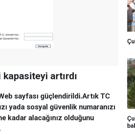
Çu
i kapasiteyi artırdı
eb sayfası güçlendirildi.Artık TC
zı yada sosyal güvenlik numaranızı
ne kadar alacağınız olduğunu
Çub
ba
.