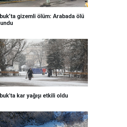
buk’ta gizemli ölüm: Arabada ölü
lundu
uk'ta kar yağışı etkili oldu