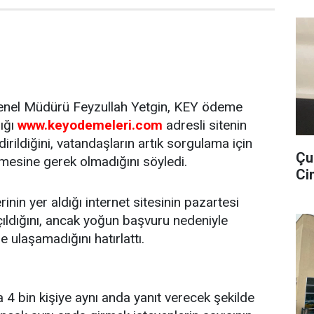
nel Müdürü Feyzullah Yetgin, KEY ödeme
ğı 
www.keyodemeleri.com
 adresli sitenin
irildiğini, vatandaşların artık sorgulama için
Çu
mesine gerek olmadığını söyledi.
Cin
rinin yer aldığı internet sitesinin pazartesi
ıldığını, ancak yoğun başvuru nedeniyle
e ulaşamadığını hatırlattı.
 4 bin kişiye aynı anda yanıt verecek şekilde