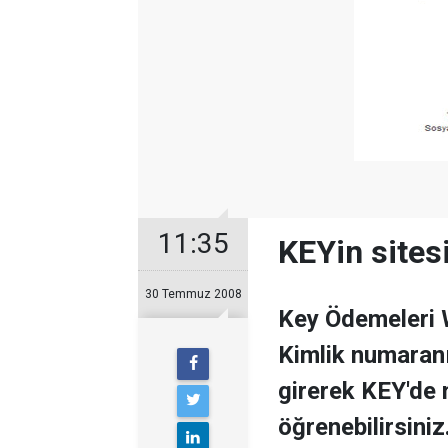
11:35
KEYin sites
30 Temmuz 2008
Key Ödemeleri W
Kimlik numaranı
girerek KEY'de 
öğrenebilirsiniz