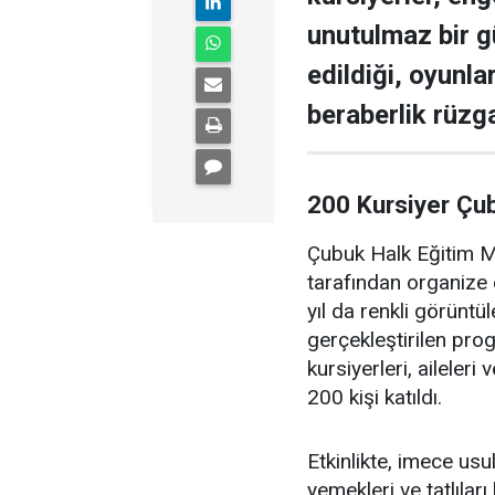
unutulmaz bir g
edildiği, oyunla
beraberlik rüzga
200 Kursiyer Çu
Çubuk Halk Eğitim Me
tarafından organize 
yıl da renkli görüntü
gerçekleştirilen pr
kursiyerleri, aileler
200 kişi katıldı.
Etkinlikte, imece us
yemekleri ve tatlıları