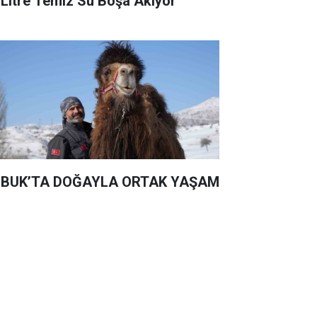
 Litre Temiz Su Boşa Akıyor
BUK’TA DOĞAYLA ORTAK YAŞAM