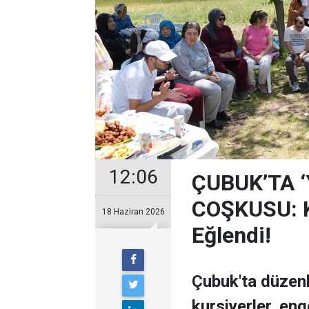
12:06
ÇUBUK’TA 
COŞKUSU: Ku
18 Haziran 2026
Eğlendi!
Çubuk'ta düzen
kursiyerler, enge