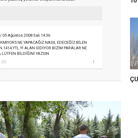
10
/ 05 Ağustos 2008 Salı 14:36
KMIYOR5 NE YAPACAĞIZ.NASIL EDECEĞİZ BİLEN
.1414.YTL.Yİ ALAN GİDİYOR BİZİM PARALAR NE
 LÜTFEN BİLDİĞİNİ YAZSIN
(0)
ÇU