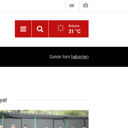
Ankara
31 °C
!
16:41
1504 Kep, Tek Bir Hedef: Bilim Kenti Çubuk
Günün tüm
haberleri
yat