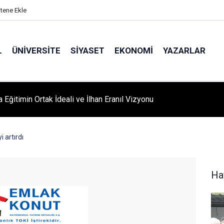
itene Ekle
L
ÜNIVERSITE
SIYASET
EKONOMI
YAZARLAR
A ‘YAZA MERHABA’ COŞKUSU: Kursiyerler Gönüllerince Eğlendi
i artırdı
Ha