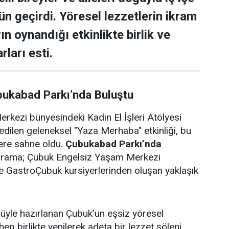
ün geçirdi. Yöresel lezzetlerin ikram
rın oynandığı etkinlikte birlik ve
rları esti.
bukabad Parkı’nda Buluştu
rkezi bünyesindeki Kadın El İşleri Atölyesi
edilen geleneksel "Yaza Merhaba" etkinliği, bu
lere sahne oldu.
Çubukabad Parkı’nda
ograma; Çubuk Engelsiz Yaşam Merkezi
i ve GastroÇubuk kursiyerlerinden oluşan yaklaşık
ulüyle hazırlanan Çubuk’un eşsiz yöresel
 hep birlikte yenilerek adeta bir lezzet şöleni