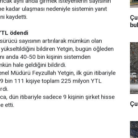
ancak aynı anda girmek isteyenlerin sayısının
 kadar ulaşması nedeniyle sistemin yanıt
i kaydetti.
Çu
bu
YTL ödendi
 sürücü sayısının artırılarak mümkün olan
ükseltildiğini bildiren Yetgin, bugün öğleden
nı anda 40-50 bin kişinin sistemden
ün hale geldiğini bildirdi.
l Müdürü Feyzullah Yetgin, ilk gün itibariyle
99 bin 111 kişiye toplam 225 milyon YTL
rdi.
ca, dün itibariyle sadece 9 kişinin şirket hisse
Çub
e etti.