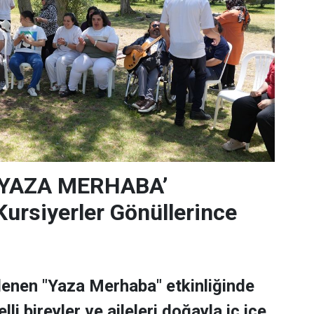
‘YAZA MERHABA’
rsiyerler Gönüllerince
lenen "Yaza Merhaba" etkinliğinde
lli bireyler ve aileleri doğayla iç içe