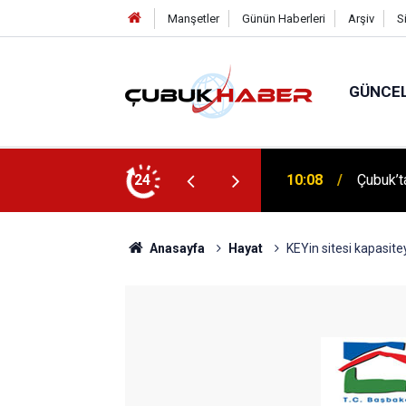
Manşetler
Günün Haberleri
Arşiv
S
GÜNCE
 İlhan Eranıl Vizyonu
24
12:06
ÇUBUK’T
Anasayfa
Hayat
KEYin sitesi kapasitey