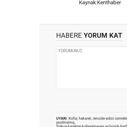
Kaynak:Kenthaber
HABERE
YORUM KAT
UYARI:
Küfür, hakaret, rencide edici cümleler 
yazılmamış,
Türkçe karakter kullanılmayan ve büyük har