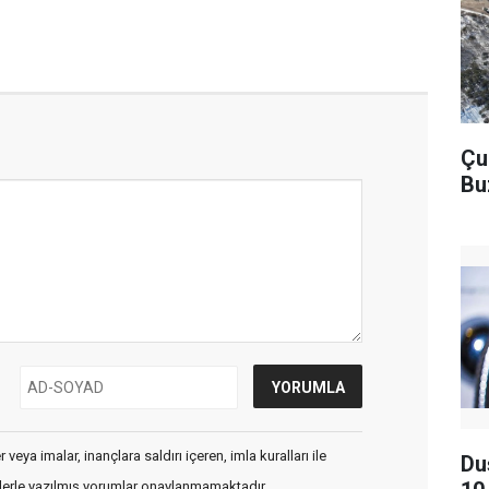
Çu
Bu
veya imalar, inançlara saldırı içeren, imla kuralları ile
Du
flerle yazılmış yorumlar onaylanmamaktadır.