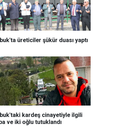
buk'ta üreticiler şükür duası yaptı
uk'taki kardeş cinayetiyle ilgili
ba ve iki oğlu tutuklandı