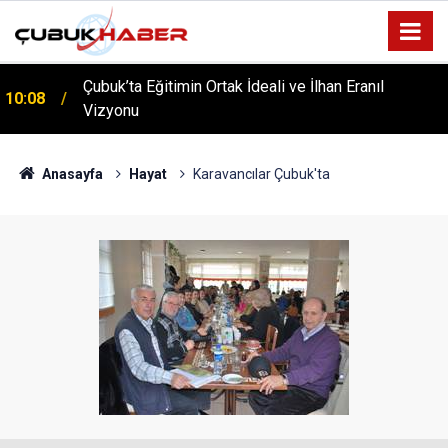
Çubuk’ta Eğitimin Ortak İdeali ve İlhan Eranıl
10:08
ÇUBUK’TA ‘YAZA MERHABA’ COŞKUSU: Kursiyerler
Vizyonu
12:06
Gönüllerince Eğlendi!
Anasayfa
Hayat
Karavancılar Çubuk'ta