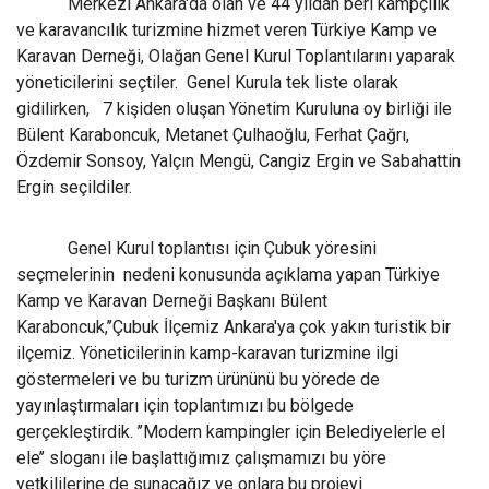
Merkezi Ankara'da olan ve 44 yıldan beri kampçılık
ve karavancılık turizmine hizmet veren Türkiye Kamp ve
Karavan Derneği, Olağan Genel Kurul Toplantılarını yaparak
yöneticilerini seçtiler.
Genel Kurula tek liste olarak
gidilirken,
7 kişiden oluşan Yönetim Kuruluna oy birliği ile
Bülent Karaboncuk, Metanet Çulhaoğlu, Ferhat Çağrı,
Özdemir Sonsoy, Yalçın Mengü, Cangiz Ergin ve Sabahattin
Ergin seçildiler.
Genel Kurul toplantısı için Çubuk yöresini
seçmelerinin
nedeni konusunda açıklama yapan Türkiye
Kamp ve Karavan Derneği Başkanı Bülent
Karaboncuk,’’Çubuk İlçemiz Ankara'ya çok yakın turistik bir
ilçemiz. Yöneticilerinin kamp-karavan turizmine ilgi
göstermeleri ve bu turizm ürününü bu yörede de
yayınlaştırmaları için toplantımızı bu bölgede
gerçekleştirdik. ’’Modern kampingler için Belediyelerle el
ele’’ sloganı ile başlattığımız çalışmamızı bu yöre
yetkililerine de sunacağız ve onlara bu projeyi