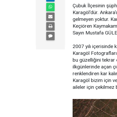
Çubuk İlçesinin şüph
Karagöl'dür. Ankara'
gelmeyen yoktur. Kar
Keçiören Kaymakamı 
Sayın Mustafa GÜLER'
2007 yılı içerisinde 
Karagöl Fotografları
bu güzelliğini tekrar
ilkgünlerinde açan çi
renklendiren kar kalı
Karagöl bizim için 
aileler için çekilmez 