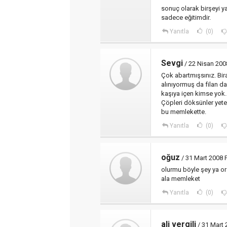
sonuç olarak birşeyi
sadece eğitimdir.
Yanıtla
(0)
Sevgi
/ 22 Nisan 2008
Çok abartmışsınız. Bir
alınıyormuş da filan da
kaşıya içen kimse yok.
Çöpleri döksünler yet
bu memlekette.
Yanıtla
(0)
oğuz
/ 31 Mart 2008 
olurmu böyle şey ya ora
ala memleket
Yanıtla
(0)
ali vergili
/ 31 Mart 