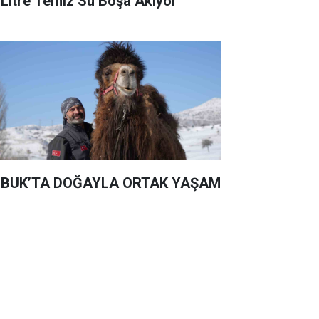
 Litre Temiz Su Boşa Akıyor
BUK’TA DOĞAYLA ORTAK YAŞAM