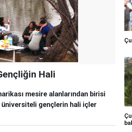
Çu
Gençliğin Hali
arikası mesire alanlarından birisi
üniversiteli gençlerin hali içler
Çub
ba