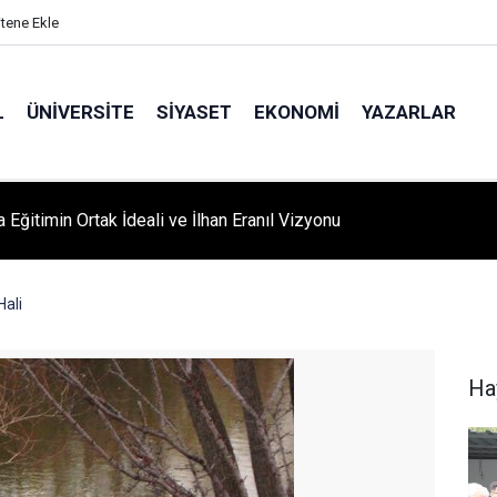
itene Ekle
L
ÜNIVERSITE
SIYASET
EKONOMI
YAZARLAR
A ‘YAZA MERHABA’ COŞKUSU: Kursiyerler Gönüllerince Eğlendi
Hali
Ha