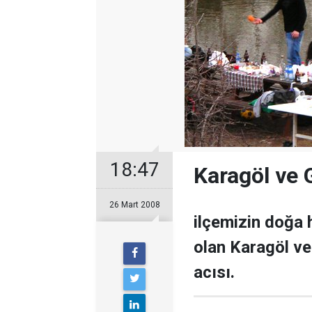
18:47
Karagöl ve 
26 Mart 2008
ilçemizin doğa h
olan Karagöl ve 
acısı.