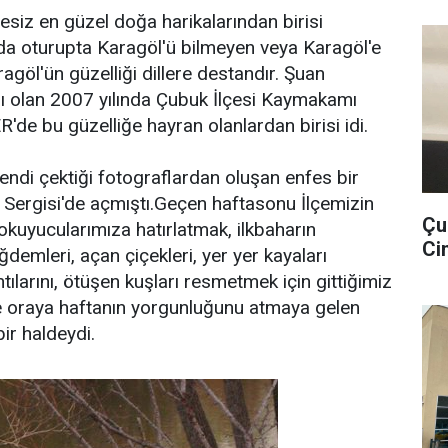
esiz en güzel doğa harikalarından birisi
da oturupta Karagöl'ü bilmeyen veya Karagöl'e
agöl'ün güzelliği dillere destandır. Şuan
olan 2007 yılında Çubuk İlçesi Kaymakamı
de bu güzelliğe hayran olanlardan birisi idi.
kendi çektiği fotograflardan oluşan enfes bir
 Sergisi'de açmıştı.Geçen haftasonu İlçemizin
Çu
 okuyucularımıza hatırlatmak, ilkbaharın
Cin
ğdemleri, açan çiçekleri, yer yer kayaları
ntılarını, ötüşen kuşları resmetmek için gittiğimiz
ve oraya haftanın yorgunluğunu atmaya gelen
bir haldeydi.