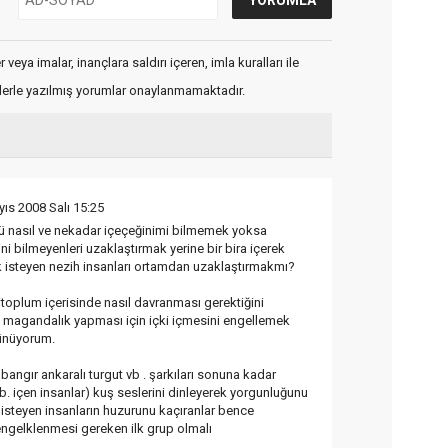
veya imalar, inançlara saldırı içeren, imla kuralları ile
flerle yazılmış yorumlar onaylanmamaktadır.
ıs 2008 Salı 15:25
ü nasıl ve nekadar içeçeğinimi bilmemek yoksa
ni bilmeyenleri uzaklaştırmak yerine bir bira içerek
 isteyen nezih insanları ortamdan uzaklaştırmakmı?
 toplum içerisinde nasıl davranması gerektiğini
e magandalık yapması için içki içmesini engellemek
şünüyorum.
bangır ankaralı turgut vb . şarkıları sonuna kadar
b. içen insanlar) kuş seslerini dinleyerek yorgunluğunu
 isteyen insanların huzurunu kaçıranlar bence
engelklenmesi gereken ilk grup olmalı