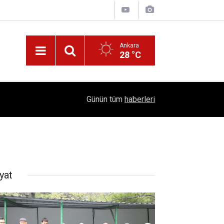
Ankara
28 °C
!
16:41
1504 Kep, Tek Bir Hedef: Bilim Kenti Çubuk
Günün tüm
haberleri
yat