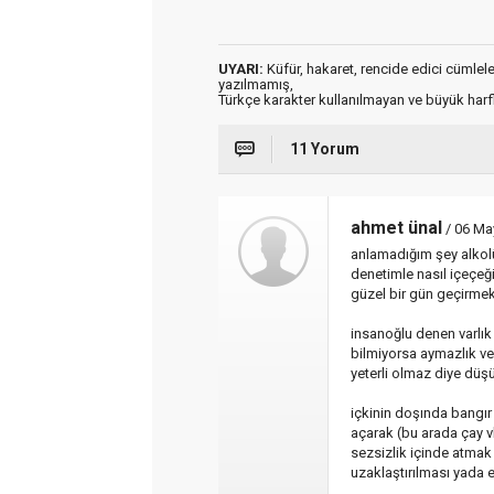
UYARI:
Küfür, hakaret, rencide edici cümleler 
yazılmamış,
Türkçe karakter kullanılmayan ve büyük har
11 Yorum
ahmet ünal
/ 06 May
anlamadığım şey alkol
denetimle nasıl içeçeği
güzel bir gün geçirmek
insanoğlu denen varlık
bilmiyorsa aymazlık v
yeterli olmaz diye dü
içkinin doşında bangır 
açarak (bu arada çay v
sezsizlik içinde atmak
uzaklaştırılması yada 