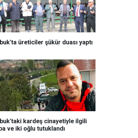
buk'ta üreticiler şükür duası yaptı
uk'taki kardeş cinayetiyle ilgili
ba ve iki oğlu tutuklandı