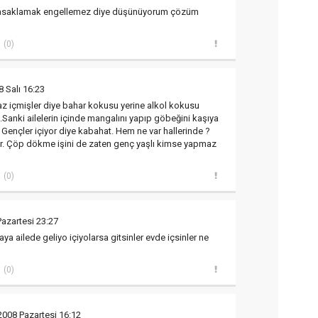
 yasaklamak engellemez diye düşünüyorum çözüm
(0)
 Salı 16:23
az içmişler diye bahar kokusu yerine alkol kokusu
.Sanki ailelerin içinde mangalını yapıp göbeğini kaşıya
 Gençler içiyor diye kabahat. Hem ne var hallerinde ?
er. Çöp dökme işini de zaten genç yaşlı kimse yapmaz
(0)
Pazartesi 23:27
ya ailede geliyo içiyolarsa gitsinler evde içsinler ne
(0)
2008 Pazartesi 16:12