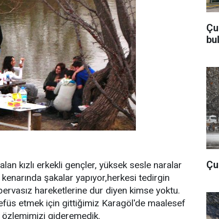
Çu
bu
Çub
alan kızlı erkekli gençler, yüksek sesle naralar
su kenarında şakalar yapıyor,herkesi tedirgin
pervasız hareketlerine dur diyen kimse yoktu.
efüs etmek için gittiğimiz Karagöl'de maalesef
 özlemimizi gideremedik.