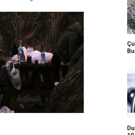
Çu
Bu
Du