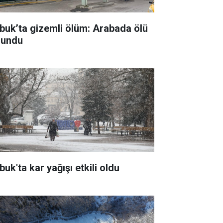
buk’ta gizemli ölüm: Arabada ölü
lundu
uk'ta kar yağışı etkili oldu