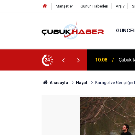
Manşetler
Günün Haberleri
Arşiv
S
GÜNCE
 İlhan Eranıl Vizyonu
24
12:06
ÇUBUK’T
Anasayfa
Hayat
Karagöl ve Gençliğin 