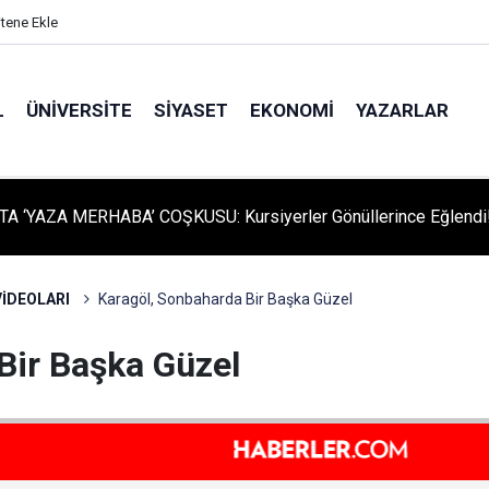
itene Ekle
L
ÜNIVERSITE
SIYASET
EKONOMI
YAZARLAR
A ‘YAZA MERHABA’ COŞKUSU: Kursiyerler Gönüllerince Eğlendi
İDEOLARI
Karagöl, Sonbaharda Bir Başka Güzel
Bir Başka Güzel