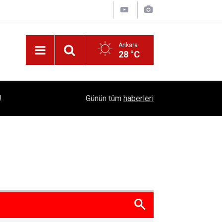
Ankara
28 °C
!
16:41
1504 Kep, Tek Bir Hedef: Bilim Kenti Çubuk
Günün tüm
haberleri