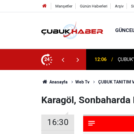
Manşetler
Günün Haberleri
Arşiv
S
GÜNCE
 İlhan Eranıl Vizyonu
24
12:06
ÇUBUK’T
Anasayfa
Web Tv
ÇUBUK TANITIM V
Karagöl, Sonbaharda 
16:30