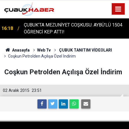
ÇUBUK'TA TARİHİ GÜN: PROTÜRK PLAZMA
16:14
FRAKSİNASYON TESİSİ'NİN TEMELİ ATILDI
Anasayfa
Web Tv
ÇUBUK TANITIM VİDEOLARI
Coşkun Petrolden Açılışa Özel İndirim
Coşkun Petrolden Açılışa Özel İndirim
02 Aralık 2015
23:51