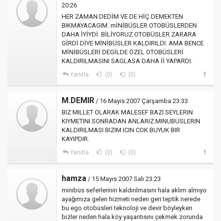
20:26
HER ZAMAN DEDİM VE DE HİÇ DEMEKTEN
BIKMAYACAGIM. mİNİBÜSLER OTOBÜSLERDEN
DAHA İYİYDİ. BİLİYORUZ OTOBÜSLER ZARARA
GİRDİ DİYE MİNİBÜSLER KALDIRILDI. AMA BENCE
MİNİBÜSLERİ DEGİLDE ÖZEL OTOBÜSLERİ
KALDIRILMASINI SAGLASA DAHA İİ YAPARDI.
Yanıtla
(0)
(0)
M.DEMIR
/ 16 Mayıs 2007 Çarşamba 23:33
BIZ MILLET OLARAK MALESEF BAZI SEYLERIN
KIYMETINI SONRADAN ANLARIZ.MINUBUSLERIN
KALDIRILMASI BIZIM ICIN COK BUYUK BIR
KAYIPDIR.
Yanıtla
(0)
(0)
hamza
/ 15 Mayıs 2007 Salı 23:23
minibüs seferlerinin kaldırılmasını hala aklım almıyo
ayağımıza gelen hizmeti neden geri teptik nerede
bu ego otobüsleri teknoloji ve devir böyleyken
bizler neden hala köy yaşantısını çekmek zorunda