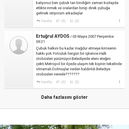
kalıyoruz ben çubuk tan bindiğim zaman kızılayda
etlikte inmek ve oralardan binip direk çubuğa
gelmek istiyorum arkadaşlar
Yanıtla
(0)
(0)
Ertuğrul AYDOS
/ 03 Mayıs 2007 Perşembe
09:21
Çubuk halkını bu kadar mağdur etmeye kimsenin
hakkı yok.Yolculuk hergün bir işkence.Halk
otobüsleri yürümüyor.Belediyede eleni eteğini
çekti.Metropol bir ilçede ulaşım tek kişinin tekelinde
olmamalı.Dolmuşlar neden kaldırıldı.Belediye
otobüsleri nerede???????
Yanıtla
(0)
(0)
Daha fazlasını göster