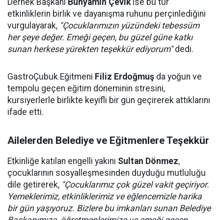
Dernek Başkanı
Bünyamin Çevik
ise bu tür
etkinliklerin birlik ve dayanışma ruhunu perçinlediğini
vurgulayarak,
"Çocuklarımızın yüzündeki tebessüm
her şeye değer. Emeği geçen, bu güzel güne katkı
sunan herkese yürekten teşekkür ediyorum"
dedi.
GastroÇubuk Eğitmeni
Filiz Erdoğmuş
da yoğun ve
tempolu geçen eğitim döneminin stresini,
kursiyerlerle birlikte keyifli bir gün geçirerek attıklarını
ifade etti.
Ailelerden Belediye ve Eğitmenlere Teşekkür
Etkinliğe katılan engelli yakını
Sultan Dönmez
,
çocuklarının sosyalleşmesinden duyduğu mutluluğu
dile getirerek,
"Çocuklarımız çok güzel vakit geçiriyor.
Yemeklerimiz, etkinliklerimiz ve eğlencemizle harika
bir gün yaşıyoruz. Bizlere bu imkanları sunan Belediye