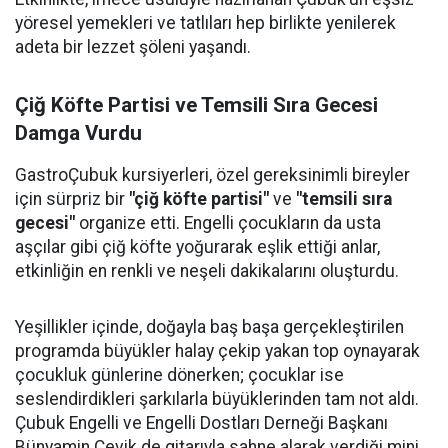
yöresel yemekleri ve tatlıları hep birlikte yenilerek
adeta bir lezzet şöleni yaşandı.
Çiğ Köfte Partisi ve Temsili Sıra Gecesi
Damga Vurdu
GastroÇubuk kursiyerleri, özel gereksinimli bireyler
için sürpriz bir
"çiğ köfte partisi"
ve
"temsili sıra
gecesi"
organize etti. Engelli çocukların da usta
aşçılar gibi çiğ köfte yoğurarak eşlik ettiği anlar,
etkinliğin en renkli ve neşeli dakikalarını oluşturdu.
Yeşillikler içinde, doğayla baş başa gerçekleştirilen
programda büyükler halay çekip yakan top oynayarak
çocukluk günlerine dönerken; çocuklar ise
seslendirdikleri şarkılarla büyüklerinden tam not aldı.
Çubuk Engelli ve Engelli Dostları Derneği Başkanı
Bünyamin Çevik de gitarıyla sahne alarak verdiği mini