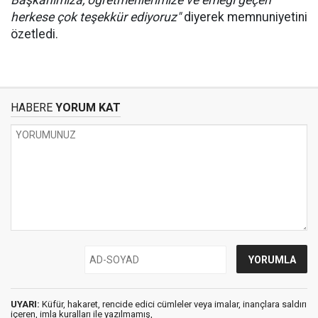
Başkanımıza, öğretmenlerimize ve emeği geçen
herkese çok teşekkür ediyoruz"
diyerek memnuniyetini
özetledi.
HABERE
YORUM KAT
UYARI:
Küfür, hakaret, rencide edici cümleler veya imalar, inançlara saldırı
içeren, imla kuralları ile yazılmamış,