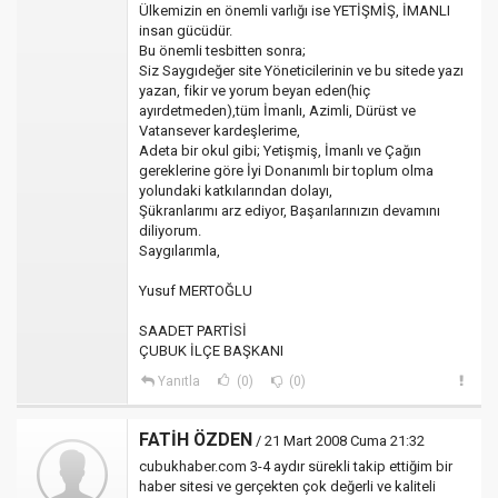
Ülkemizin en önemli varlığı ise YETİŞMİŞ, İMANLI
insan gücüdür.
Bu önemli tesbitten sonra;
Siz Saygıdeğer site Yöneticilerinin ve bu sitede yazı
yazan, fikir ve yorum beyan eden(hiç
ayırdetmeden),tüm İmanlı, Azimli, Dürüst ve
Vatansever kardeşlerime,
Adeta bir okul gibi; Yetişmiş, İmanlı ve Çağın
gereklerine göre İyi Donanımlı bir toplum olma
yolundaki katkılarından dolayı,
Şükranlarımı arz ediyor, Başarılarınızın devamını
diliyorum.
Saygılarımla,
Yusuf MERTOĞLU
SAADET PARTİSİ
ÇUBUK İLÇE BAŞKANI
Yanıtla
(0)
(0)
FATİH ÖZDEN
/ 21 Mart 2008 Cuma 21:32
cubukhaber.com 3-4 aydır sürekli takip ettiğim bir
haber sitesi ve gerçekten çok değerli ve kaliteli