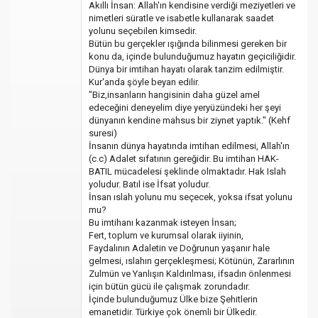
Akıllı İnsan: Allah'ın kendisine verdiği meziyetleri ve
nimetleri süratle ve isabetle kullanarak saadet
yolunu seçebilen kimsedir.
Bütün bu gerçekler ışığında bilinmesi gereken bir
konu da, içinde bulunduğumuz hayatın geçiciliğidir.
Dünya bir imtihan hayatı olarak tanzim edilmiştir.
Kur'anda şöyle beyan edilir.
"Biz,insanların hangisinin daha güzel amel
edeceğini deneyelim diye yeryüzündeki her şeyi
dünyanın kendine mahsus bir ziynet yaptık." (Kehf
suresi)
İnsanın dünya hayatında imtihan edilmesi, Allah'ın
(c.c) Adalet sıfatının gereğidir. Bu imtihan HAK-
BATIL mücadelesi şeklinde olmaktadır. Hak Islah
yoludur. Batıl ise İfsat yoludur.
İnsan ıslah yolunu mu seçecek, yoksa ifsat yolunu
mu?
Bu imtihanı kazanmak isteyen İnsan;
Fert, toplum ve kurumsal olarak iiyinin,
Faydalının Adaletin ve Doğrunun yaşanır hale
gelmesi, ıslahın gerçekleşmesi; Kötünün, Zararlının
Zulmün ve Yanlışın Kaldırılması, ifsadın önlenmesi
için bütün gücü ile çalışmak zorundadır.
İçinde bulunduğumuz Ülke bize Şehitlerin
emanetidir. Türkiye çok önemli bir Ülkedir.