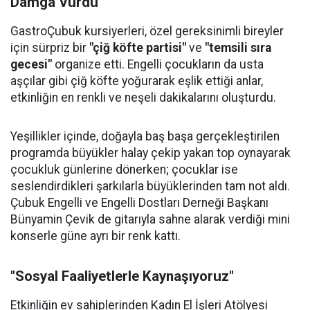
Damga Vurdu
GastroÇubuk kursiyerleri, özel gereksinimli bireyler
için sürpriz bir
"çiğ köfte partisi"
ve
"temsili sıra
gecesi"
organize etti. Engelli çocukların da usta
aşçılar gibi çiğ köfte yoğurarak eşlik ettiği anlar,
etkinliğin en renkli ve neşeli dakikalarını oluşturdu.
Yeşillikler içinde, doğayla baş başa gerçekleştirilen
programda büyükler halay çekip yakan top oynayarak
çocukluk günlerine dönerken; çocuklar ise
seslendirdikleri şarkılarla büyüklerinden tam not aldı.
Çubuk Engelli ve Engelli Dostları Derneği Başkanı
Bünyamin Çevik de gitarıyla sahne alarak verdiği mini
konserle güne ayrı bir renk kattı.
"Sosyal Faaliyetlerle Kaynaşıyoruz"
Etkinliğin ev sahiplerinden Kadın El İşleri Atölyesi