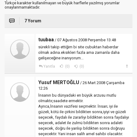
Türkçe karakter kullanılmayan ve büyük harflerle yazılmış yorumlar
onaylanmamaktadır.
7 Yorum
tuubaa
/ 07 Ağustos 2008 Perşembe 13:48
sürekli takip ettiğim bi site cubuktan haberdar
olmak adına.eksikleri fazla ama zamanla daha
gelişeceğine inanıyorum...
Yanıtla
(0)
(0)
Yusuf MERTOĞLU
/ 26 Mart 2008 Çarşamba
12:26
İnsanın bu dünyadaki en büyük arzusu mutlu
olmaktır,saadete ermektir.
Ayrıca,İnsanın vazifesi seçmektir. İnsan; iyi ile
güzeli, kötü ile çirkini bildikten sonra,iyiyi ve güzeli
seçecek, faydalı ile zararlıyı bildikten sonra faydalıyı
seçecek, adalet ile zulmü bildikten sonra adaleti
seçecek, doğru ile yanlışı bildikten sonra doğruyu
seçecektir. Yani insan salih amel sahibi olacaktır.