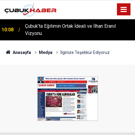
ÇUBUK’TA ‘YAZA MERHABA’ COŞKUSU: Kursiyerler
12:06
Gönüllerince Eğlendi!
Anasayfa
Medya
İlginize Teşekkür Ediyoruz