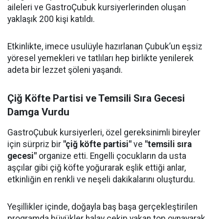
aileleri ve GastroÇubuk kursiyerlerinden oluşan
yaklaşık 200 kişi katıldı.
Etkinlikte, imece usulüyle hazırlanan Çubuk’un eşsiz
yöresel yemekleri ve tatlıları hep birlikte yenilerek
adeta bir lezzet şöleni yaşandı.
Çiğ Köfte Partisi ve Temsili Sıra Gecesi
Damga Vurdu
GastroÇubuk kursiyerleri, özel gereksinimli bireyler
için sürpriz bir
"çiğ köfte partisi"
ve
"temsili sıra
gecesi"
organize etti. Engelli çocukların da usta
aşçılar gibi çiğ köfte yoğurarak eşlik ettiği anlar,
etkinliğin en renkli ve neşeli dakikalarını oluşturdu.
Yeşillikler içinde, doğayla baş başa gerçekleştirilen
programda büyükler halay çekip yakan top oynayarak