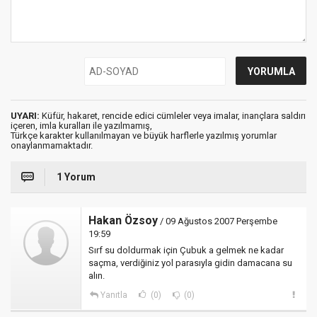
UYARI:
Küfür, hakaret, rencide edici cümleler veya imalar, inançlara saldırı
içeren, imla kuralları ile yazılmamış,
Türkçe karakter kullanılmayan ve büyük harflerle yazılmış yorumlar
onaylanmamaktadır.
1 Yorum
Hakan Özsoy
/ 09 Ağustos 2007 Perşembe
19:59
Sırf su doldurmak için Çubuk a gelmek ne kadar
saçma, verdiğiniz yol parasıyla gidin damacana su
alın.
Yanıtla
(0)
(0)