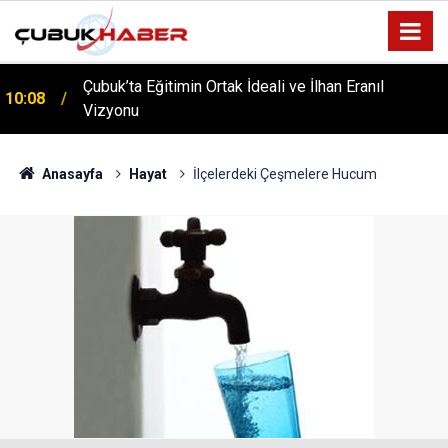
Çubuk’ta Eğitimin Ortak İdeali ve İlhan Eranıl
10:08
Vizyonu
ÇUBUK’TA ‘YAZA MERHABA’ COŞKUSU: Kursiyerler
12:06
Gönüllerince Eğlendi!
Anasayfa
Hayat
İlçelerdeki Çeşmelere Hucum