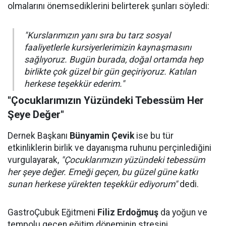
olmalarını önemsediklerini belirterek şunları söyledi:
"Kurslarımızın yanı sıra bu tarz sosyal
faaliyetlerle kursiyerlerimizin kaynaşmasını
sağlıyoruz. Bugün burada, doğal ortamda hep
birlikte çok güzel bir gün geçiriyoruz. Katılan
herkese teşekkür ederim."
"Çocuklarımızın Yüzündeki Tebessüm Her
Şeye Değer"
Dernek Başkanı
Bünyamin Çevik
ise bu tür
etkinliklerin birlik ve dayanışma ruhunu perçinlediğini
vurgulayarak,
"Çocuklarımızın yüzündeki tebessüm
her şeye değer. Emeği geçen, bu güzel güne katkı
sunan herkese yürekten teşekkür ediyorum"
dedi.
GastroÇubuk Eğitmeni
Filiz Erdoğmuş
da yoğun ve
tempolu geçen eğitim döneminin stresini,