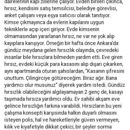
dairelerinin kapı zillerine çalıyor. Evden birileri çıkınca,
hırsız, kendisini satış temsilcisi, belediye görevlisi,
anket çalışanı veya eşya satıcısı olarak tanıtıyor.
Kimse çıkmayınca da evlerin kapılarını uygun
tekniklerle açıp içeri giriyor. Evde kimsenin
olmamasından yararlanan hırsız, ne var ne yok alıp
kayıplara karışıyor. Örneğin bir hafta önce Ankara'da
gündüz meydana gelen hırsızlık olayında, çevredeki
insanlar bile hırsızlara bilmeden yardım etti. Eve giren
hırsız, evdeki küçük para kasasını alıp dışarı çıkarken,
aynı apartmanda oturan şahıslardan, "Kasanın şifresini
unuttum. Çilingirciye götüreceğim. Biraz ağır. Bana
yardımcı olur musunuz" diyerek yardım istedi. Gündüz
hırsızlık olabileceğini algılayamayan 2 genç de, kasayı
taşımada hırsıza yardımcı oldu. Ev sahibi akşam eve
gelince hırsızlığın farkına varabildi. Hırsızların bu yeni
çalışma konsepti karşısında halkın duyarlı olmasını
isteyen polis, hal ve hareketleriyle güven vermeyen,
kılık ve kıyafetiyle dikkat çekici, bir şeyler sorma