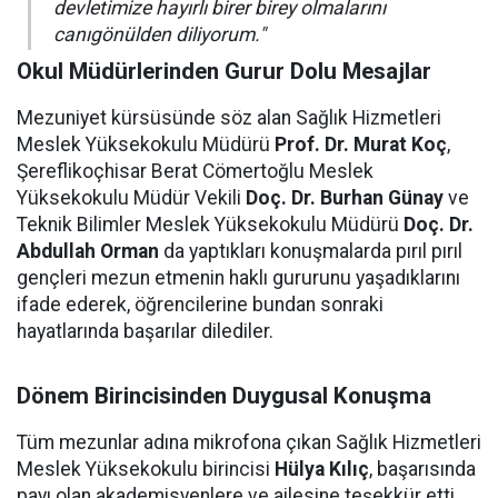
devletimize hayırlı birer birey olmalarını
canıgönülden diliyorum."
Okul Müdürlerinden Gurur Dolu Mesajlar
Mezuniyet kürsüsünde söz alan Sağlık Hizmetleri
Meslek Yüksekokulu Müdürü
Prof. Dr. Murat Koç
,
Şereflikoçhisar Berat Cömertoğlu Meslek
Yüksekokulu Müdür Vekili
Doç. Dr. Burhan Günay
ve
Teknik Bilimler Meslek Yüksekokulu Müdürü
Doç. Dr.
Abdullah Orman
da yaptıkları konuşmalarda pırıl pırıl
gençleri mezun etmenin haklı gururunu yaşadıklarını
ifade ederek, öğrencilerine bundan sonraki
hayatlarında başarılar dilediler.
Dönem Birincisinden Duygusal Konuşma
Tüm mezunlar adına mikrofona çıkan Sağlık Hizmetleri
Meslek Yüksekokulu birincisi
Hülya Kılıç
, başarısında
payı olan akademisyenlere ve ailesine teşekkür etti.