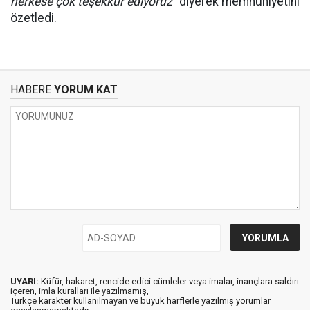
herkese çok teşekkür ediyoruz"
diyerek memnuniyetini
özetledi.
HABERE
YORUM KAT
UYARI:
Küfür, hakaret, rencide edici cümleler veya imalar, inançlara saldırı
içeren, imla kuralları ile yazılmamış,
Türkçe karakter kullanılmayan ve büyük harflerle yazılmış yorumlar