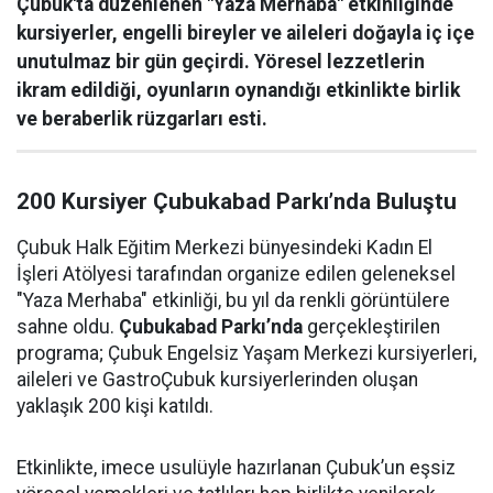
Çubuk'ta düzenlenen "Yaza Merhaba" etkinliğinde
kursiyerler, engelli bireyler ve aileleri doğayla iç içe
unutulmaz bir gün geçirdi. Yöresel lezzetlerin
ikram edildiği, oyunların oynandığı etkinlikte birlik
ve beraberlik rüzgarları esti.
200 Kursiyer Çubukabad Parkı’nda Buluştu
Çubuk Halk Eğitim Merkezi bünyesindeki Kadın El
İşleri Atölyesi tarafından organize edilen geleneksel
"Yaza Merhaba" etkinliği, bu yıl da renkli görüntülere
sahne oldu.
Çubukabad Parkı’nda
gerçekleştirilen
programa; Çubuk Engelsiz Yaşam Merkezi kursiyerleri,
aileleri ve GastroÇubuk kursiyerlerinden oluşan
yaklaşık 200 kişi katıldı.
Etkinlikte, imece usulüyle hazırlanan Çubuk’un eşsiz