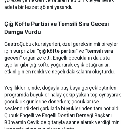
yöresel yemekleri ve tatlıları hep birlikte yenilerek
adeta bir lezzet şöleni yaşandı.
Çiğ Köfte Partisi ve Temsili Sıra Gecesi
Damga Vurdu
GastroÇubuk kursiyerleri, özel gereksinimli bireyler
için sürpriz bir
"çiğ köfte partisi"
ve
"temsili sıra
gecesi"
organize etti. Engelli çocukların da usta
aşçılar gibi çiğ köfte yoğurarak eşlik ettiği anlar,
etkinliğin en renkli ve neşeli dakikalarını oluşturdu.
Yeşillikler içinde, doğayla baş başa gerçekleştirilen
programda büyükler halay çekip yakan top oynayarak
çocukluk günlerine dönerken; çocuklar ise
seslendirdikleri şarkılarla büyüklerinden tam not aldı.
Çubuk Engelli ve Engelli Dostları Derneği Başkanı
Bünyamin Çevik de gitarıyla sahne alarak verdiği mini