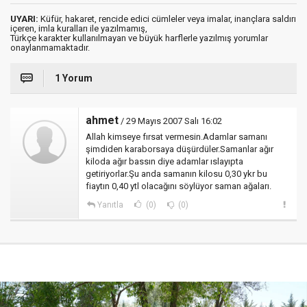
UYARI:
Küfür, hakaret, rencide edici cümleler veya imalar, inançlara saldırı
içeren, imla kuralları ile yazılmamış,
Türkçe karakter kullanılmayan ve büyük harflerle yazılmış yorumlar
onaylanmamaktadır.
1 Yorum
ahmet
/ 29 Mayıs 2007 Salı 16:02
Allah kimseye fırsat vermesin.Adamlar samanı
şimdiden karaborsaya düşürdüler.Samanlar ağır
kiloda ağır bassın diye adamlar ıslayıpta
getiriyorlar.Şu anda samanın kilosu 0,30 ykr bu
fiaytın 0,40 ytl olacağını söylüyor saman ağaları.
Yanıtla
(0)
(0)