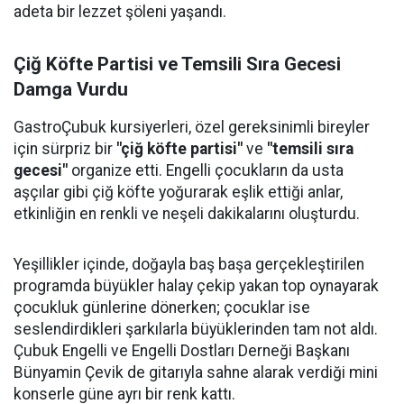
adeta bir lezzet şöleni yaşandı.
Çiğ Köfte Partisi ve Temsili Sıra Gecesi
Damga Vurdu
GastroÇubuk kursiyerleri, özel gereksinimli bireyler
için sürpriz bir
"çiğ köfte partisi"
ve
"temsili sıra
gecesi"
organize etti. Engelli çocukların da usta
aşçılar gibi çiğ köfte yoğurarak eşlik ettiği anlar,
etkinliğin en renkli ve neşeli dakikalarını oluşturdu.
Yeşillikler içinde, doğayla baş başa gerçekleştirilen
programda büyükler halay çekip yakan top oynayarak
çocukluk günlerine dönerken; çocuklar ise
seslendirdikleri şarkılarla büyüklerinden tam not aldı.
Çubuk Engelli ve Engelli Dostları Derneği Başkanı
Bünyamin Çevik de gitarıyla sahne alarak verdiği mini
konserle güne ayrı bir renk kattı.