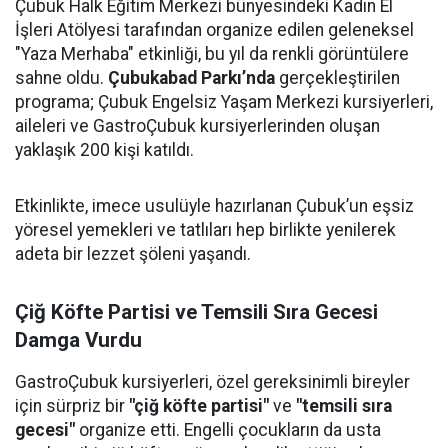
Çubuk Halk Eğitim Merkezi bünyesindeki Kadın El
İşleri Atölyesi tarafından organize edilen geleneksel
"Yaza Merhaba" etkinliği, bu yıl da renkli görüntülere
sahne oldu.
Çubukabad Parkı’nda
gerçekleştirilen
programa; Çubuk Engelsiz Yaşam Merkezi kursiyerleri,
aileleri ve GastroÇubuk kursiyerlerinden oluşan
yaklaşık 200 kişi katıldı.
Etkinlikte, imece usulüyle hazırlanan Çubuk’un eşsiz
yöresel yemekleri ve tatlıları hep birlikte yenilerek
adeta bir lezzet şöleni yaşandı.
Çiğ Köfte Partisi ve Temsili Sıra Gecesi
Damga Vurdu
GastroÇubuk kursiyerleri, özel gereksinimli bireyler
için sürpriz bir
"çiğ köfte partisi"
ve
"temsili sıra
gecesi"
organize etti. Engelli çocukların da usta