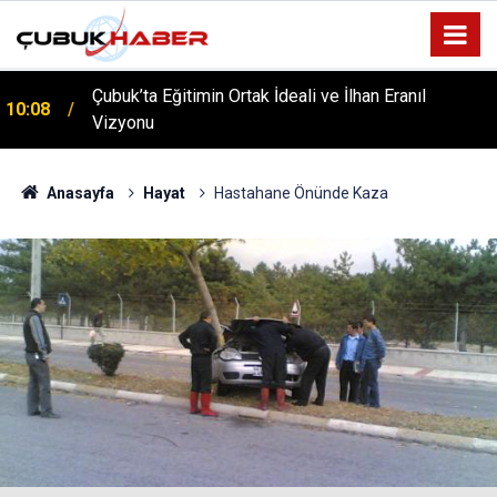
ÇUBUK’TA ‘YAZA MERHABA’ COŞKUSU: Kursiyerler
12:06
Gönüllerince Eğlendi!
Anasayfa
Hayat
Hastahane Önünde Kaza