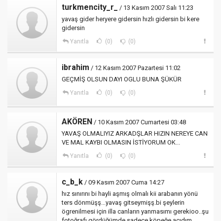
turkmencity_r_
/ 13 Kasım 2007 Salı 11:23
yavaş gider heryere gidersin hızlı gidersin bi kere
gidersin
Yanıtla
(0)
(0)
ibrahim
/ 12 Kasım 2007 Pazartesi 11:02
GEÇMİŞ OLSUN DAYI OGLU BUNA ŞÜKÜR
Yanıtla
(0)
(0)
AKÖREN
/ 10 Kasım 2007 Cumartesi 03:48
YAVAŞ OLMALIYIZ ARKADŞLAR HIZIN NEREYE CAN
VE MAL KAYBI OLMASIN İSTİYORUM OK...
Yanıtla
(0)
(0)
c_b_k
/ 09 Kasım 2007 Cuma 14:27
hız sınırını bi hayli aşmış olmalı kii arabanın yönü
ters dönmüşş...yavaş gitseymişş.bi şeylerin
ögrenilmesi için illa canların yanmasımı gerekioo..şu
fotoğrafı gördüğümde sadece köpeğe acıdım